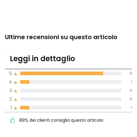
Ultime recensioni su questo articolo
4,5
Leggi in dettaglio
(11 recensioni)
di media tenendo
5
9
conto di tutti i
4
1
paesi
3
0
Recensione 100% verificata,
2
0
La Redoute si impegna
1
1
89% dei clienti consiglia
5
9
questo articolo
4
1
89% dei clienti consiglia questo articolo
3
0
2
0