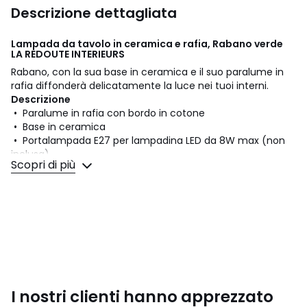
Descrizione dettagliata
Lampada da tavolo in ceramica e rafia, Rabano verde
LA REDOUTE INTERIEURS
Rabano, con la sua base in ceramica e il suo paralume in
rafia diffonderà delicatamente la luce nei tuoi interni.
Descrizione
• Paralume in rafia con bordo in cotone
• Base in ceramica
• Portalampada E27 per lampadina LED da 8W max (non
inclusa)
Scopri di più
Dimensioni
• Diametro: 32 cm
• Altezza: 53,7 cm
• Paralume: Ø32 x H20 cm
• Base: Ø13 x H31,6 cm
Dimensioni e peso del collo
1 collo
• L41 x H39 x P41 cm, 3,1 kg
I nostri clienti hanno apprezzato