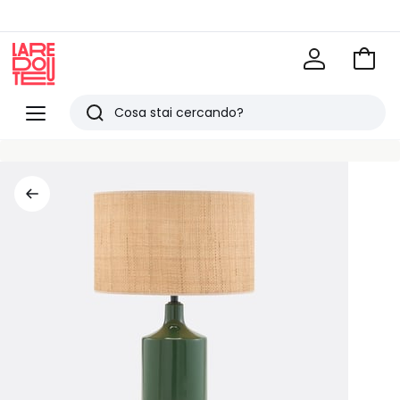
Vai
al
La
carrel
Redoute
Menu
Ricerca
Ultimi
articoli
visti