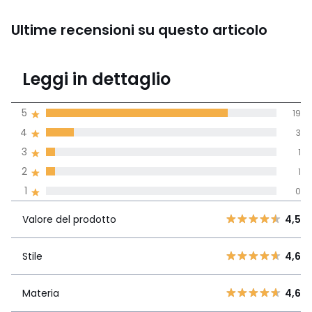
Ultime recensioni su questo articolo
4,7
Leggi in dettaglio
(24 recensioni)
di media tenendo
5
19
conto di tutti i
4
3
paesi
3
1
Recensione 100% verificata,
2
1
La Redoute si impegna
1
0
Valore del
5
19
4,5
prodotto
4
3
Valore del prodotto
4,5
3
1
Stile
4,6
2
Stile
4,6
1
1
0
Materia
4,6
Materia
4,6
In base alle opinioni