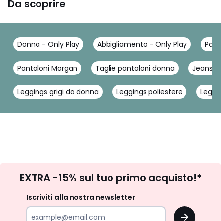
Da scoprire
Donna - Only Play
Abbigliamento - Only Play
Pant
Pantaloni Morgan
Taglie pantaloni donna
Jeans a 
Leggings grigi da donna
Leggings poliestere
Leggin
Iscrizione
EXTRA -15% sul tuo primo acquisto!*
newsletter
Iscriviti alla nostra newsletter
OK