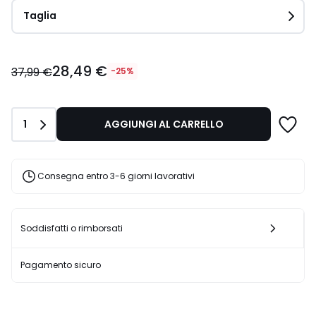
Taglia
28,49
28,49 €
€
37,99 €
-25%
Invece
di
37,99
Quantità
1
AGGIUNGI AL CARRELLO
€
25%
di
sconto
Consegna entro 3-6 giorni lavorativi
applicato.
Soddisfatti o rimborsati
Pagamento sicuro