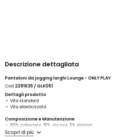
Descrizione dettagliata
Pantaloni da jogging larghi Lounge - ONLY PLAY
Cod
2291635 / GLK051
Dettagli prodotto
• Vita standard
• Vita elasticizzata
Composizione e Manutenzione
• 80% poliestere, 15% viscosa, 5% elastan
• Poliestere riciclato almeno al 50%
Scopri di più