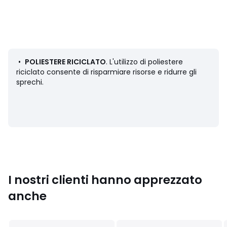
• Per la manutenzione, si prega di fare riferimento alle
indicazioni riportate sull'etichetta del prodotto
•
POLIESTERE RICICLATO
. L'utilizzo di poliestere
Scheda prodotto relativa alle qualità e caratteristiche
riciclato consente di risparmiare risorse e ridurre gli
ambientali
sprechi.
• Origine della fabbricazione (tessitura, tintura, stampa,
sartoria): Cina
• Rilascia le microfibre di plastica nell'ambiente durante il
lavaggio.
Ultimo aggiornamento delle informazioni: 02/04/2026
Colori
Nero , Beige
Taglie
XS, S, M, L, XL
I nostri clienti hanno apprezzato
anche