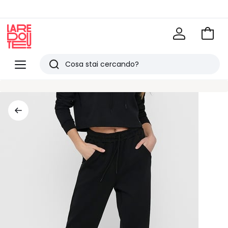
Vai
al
La
carrel
Redoute
Menu
Ricerca
Ultimi
articoli
visti