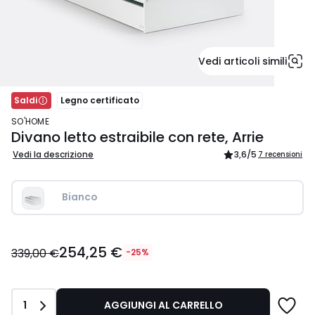
Vedi articoli simili
Saldi
Legno certificato
SO'HOME
Divano letto estraibile con rete, Arrie
Vedi la descrizione
3,6
/5
7 recensioni
Bianco
254,25
254,25 €
€
339,00 €
-25%
Invece
di
339,00
Quantità
1
AGGIUNGI AL CARRELLO
€