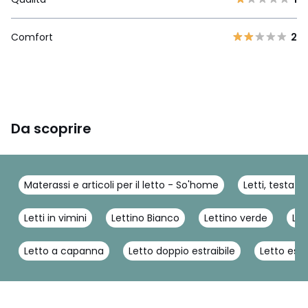
Comfort
2
Da scoprire
Materassi e articoli per il letto - So'home
Letti, testat
Letti in vimini
Lettino Bianco
Lettino verde
Let
Letto a capanna
Letto doppio estraibile
Letto estr