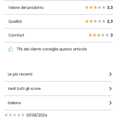
3,3
prodotto
4
3
Valore del prodotto
3,3
3
0
Qualità
2,3
2
Qualità
2,3
1
1
1
Comfort
3
Comfort
3
71% dei clienti consiglia
questo articolo
71% dei clienti consiglia questo articolo
Vedi i dettagli delle recensioni
Le più recenti
Vedi tutti gli score
Italiano
01/08/2024