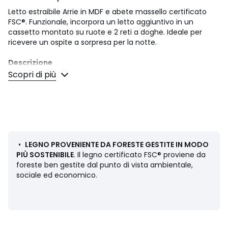
Letto estraibile Arrie in MDF e abete massello certificato
FSC®. Funzionale, incorpora un letto aggiuntivo in un
cassetto montato su ruote e 2 reti a doghe. Ideale per
ricevere un ospite a sorpresa per la notte.
Descrizione
• Realizzato in MDF massello certificato FSC® e abete
Scopri di più
rosso
• Letto a cassetto montato su rotelle
• Viene fornito con 2 reti a doghe incluse
Qualità
• Questo prodotto è conforme agli attuali requisiti di
sicurezza
•
LEGNO PROVENIENTE DA FORESTE GESTITE IN MODO
PIÙ SOSTENIBILE
. Il legno certificato FSC® proviene da
Dimensioni
foreste ben gestite dal punto di vista ambientale,
Totali
sociale ed economico.
• Larghezza: 95 cm
• Altezza: 64 cm
• Lunghezza: 193 cm
Letto