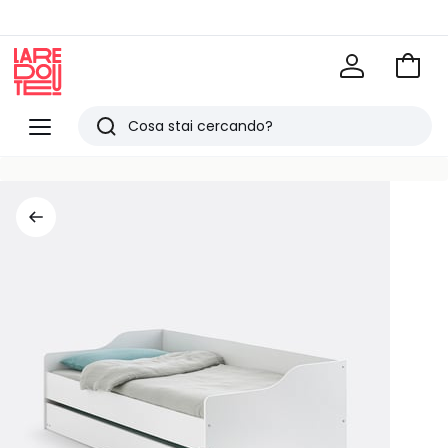
Vai
al
La
carrel
Redoute
Menu
Ricerca
Ultimi
articoli
visti