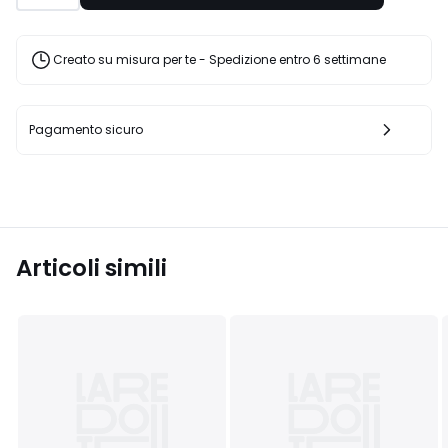
25%
di
sconto
Creato su misura per te - Spedizione entro 6 settimane
applicato.
Pagamento sicuro
Articoli simili