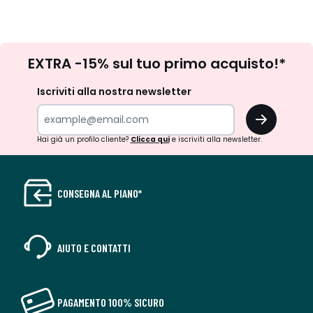
Iscrizione
EXTRA -15% sul tuo primo acquisto!*
newsletter
Iscriviti alla nostra newsletter
OK
Hai già un profilo cliente?
Clicca qui
e iscriviti alla newsletter.
CONSEGNA AL PIANO*
AIUTO E CONTATTI
PAGAMENTO 100% SICURO