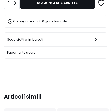
Quantità
1
AGGIUNGI AL CARRELLO
€
25%
di
sconto
Consegna entro 3-6 giorni lavorativi
applicato.
Soddisfatti o rimborsati
Pagamento sicuro
Articoli simili