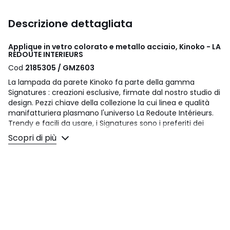
Descrizione dettagliata
Applique in vetro colorato e metallo acciaio, Kinoko - LA
REDOUTE INTERIEURS
Cod
2185305 / GMZ603
La lampada da parete Kinoko fa parte della gamma
Signatures : creazioni esclusive, firmate dal nostro studio di
design. Pezzi chiave della collezione la cui linea e qualità
manifatturiera plasmano l'universo La Redoute Intérieurs.
Trendy e facili da usare, i Signatures sono i preferiti dei
nostri clienti. E presto anche i tuoi.
Scopri di più
Un design interno firmato Aurore Delest :
"Per progettare il lampadario Kinoko, mi sono ispirato alle
forme arrotondate e ai colori degli anni '70,
modernizzandoli. Con la doppia sfera a forma di fungo, che
unisce trasparenza e opacità, crea un'atmosfera morbida
e conviviale.»
Descrizione