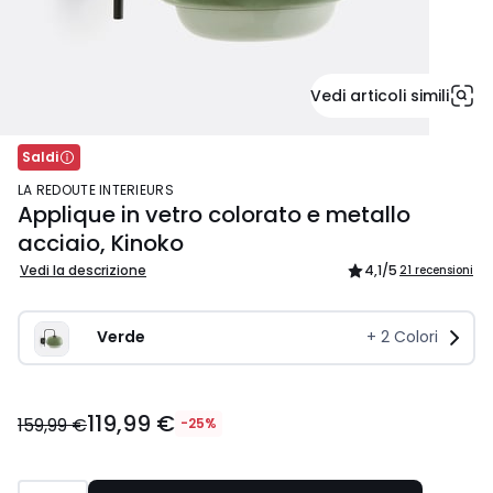
Vedi articoli simili
Saldi
LA REDOUTE INTERIEURS
Applique in vetro colorato e metallo
acciaio, Kinoko
Vedi la descrizione
4,1
/5
21 recensioni
Verde
+
2
Colori
119,99
119,99 €
€
159,99 €
-25%
Invece
di
159,99