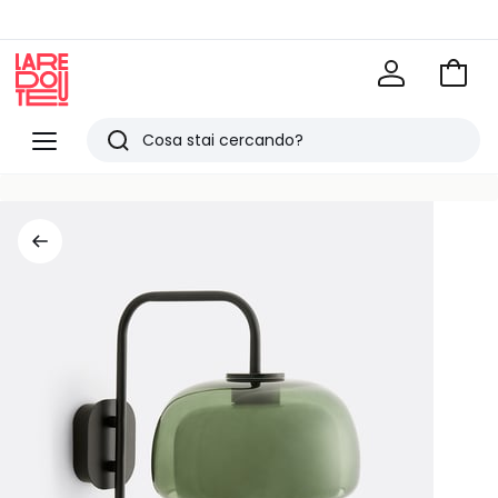
Vai
al
La
carrel
Redoute
Menu
Ricerca
Ultimi
articoli
visti