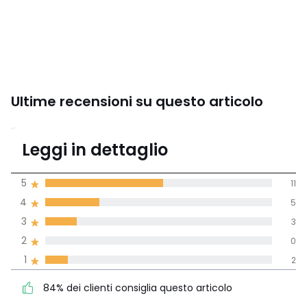
Piano di montaggio
Ultime recensioni su questo articolo
4,1
Leggi in dettaglio
(21 recensioni)
di media tenendo
5
11
conto di tutti i
4
5
paesi
3
3
Recensione 100% verificata,
2
0
La Redoute si impegna
1
2
84% dei clienti consiglia
5
11
questo articolo
4
5
84% dei clienti consiglia questo articolo
3
3