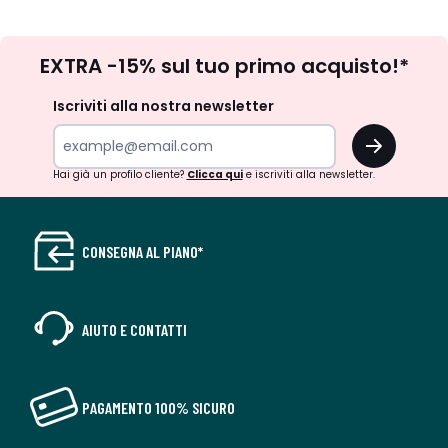
Iscrizione
EXTRA -15% sul tuo primo acquisto!*
newsletter
Iscriviti alla nostra newsletter
OK
Hai già un profilo cliente?
Clicca qui
e iscriviti alla newsletter.
CONSEGNA AL PIANO*
AIUTO E CONTATTI
PAGAMENTO 100% SICURO