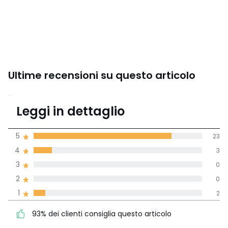
Ultime recensioni su questo articolo
4,6
Leggi in dettaglio
(28 recensioni)
di media tenendo
5
23
conto di tutti i
4
3
paesi
3
0
Recensione 100% verificata,
2
0
La Redoute si impegna
1
2
93% dei clienti consiglia
5
23
questo articolo
4
3
93% dei clienti consiglia questo articolo
3
0