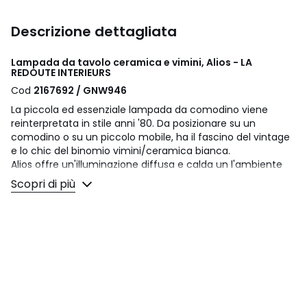
Descrizione dettagliata
Lampada da tavolo ceramica e vimini, Alios - LA
REDOUTE INTERIEURS
Cod
2167692 / GNW946
La piccola ed essenziale lampada da comodino viene
reinterpretata in stile anni '80. Da posizionare su un
comodino o su un piccolo mobile, ha il fascino del vintage
e lo chic del binomio vimini/ceramica bianca.
Alios offre un'illuminazione diffusa e calda un l'ambiente
intimo e cosy.
Scopri di più
Descrizione
• Paralume in vimini
• Base della lampada in ceramica
• Portalampada E14 per lampadina da 25W max (non
inclusa)
Dimensioni
• Diametro: 21,5 cm