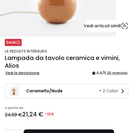
Vedi articoli simili
Saldi
LA REDOUTE INTERIEURS
Lampada da tavolo ceramica e vimini,
Alios
Vedi la descrizione
4,6
/5
28 recensioni
Caramello/Nude
+
2
Colori
21,24
a partire da
21,24 €
€
24,99 €
-15%
Invece
di
24,99