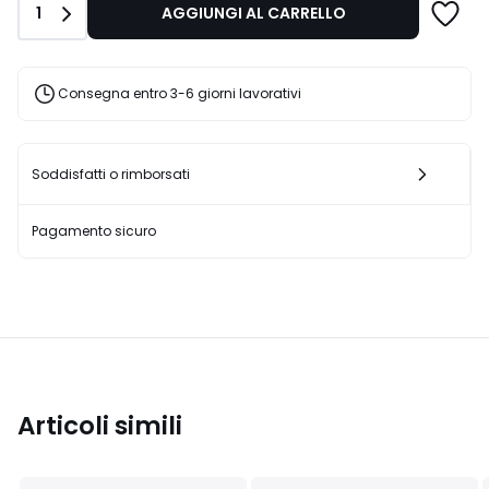
Quantità
1
AGGIUNGI AL CARRELLO
€
15%
di
sconto
Consegna entro 3-6 giorni lavorativi
applicato.
Soddisfatti o rimborsati
Pagamento sicuro
Articoli simili