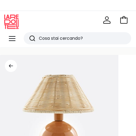
Vai
al
La
carrel
Redoute
Menu
Ricerca
Ultimi
articoli
visti