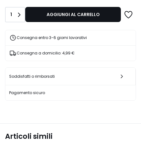
di
56,99
Quantità
1
AGGIUNGI AL CARRELLO
€
45%
di
sconto
Consegna entro 3-6 giorni lavorativi
applicato.
Consegna a domicilio:
4,99 €
Soddisfatti o rimborsati
Pagamento sicuro
Articoli simili