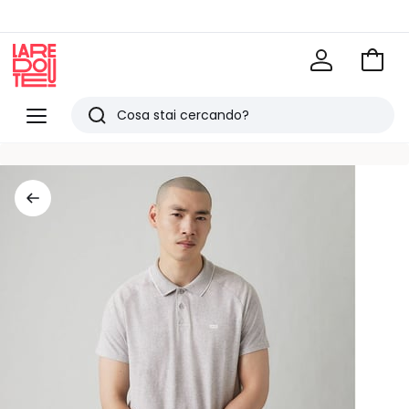
Vai
al
La
carrel
Redoute
Menu
Ricerca
Ultimi
articoli
visti