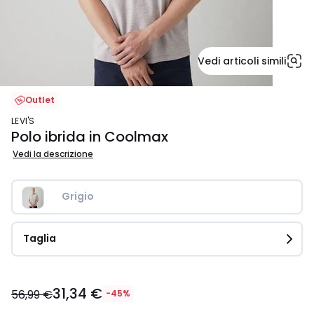
Vedi articoli simili
Outlet
LEVI'S
Polo ibrida in Coolmax
Vedi la descrizione
Grigio
Taglia
31,34
31,34 €
€
56,99 €
-45%
Invece