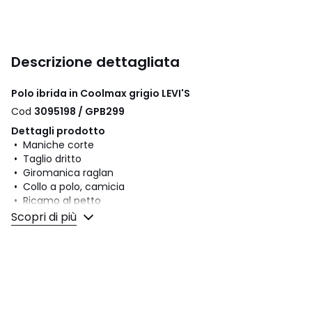
Descrizione dettagliata
Polo ibrida in Coolmax grigio LEVI'S
Cod
3095198 / GPB299
Dettagli prodotto
• Maniche corte
• Taglio dritto
• Giromanica raglan
• Collo a polo, camicia
• Ricamo al petto
Scopri di più
Composizione e Manutenzione
• 65% cotone, 35% poliestere
• Per la manutenzione, si prega di fare riferimento alle
indicazioni riportate sull'etichetta del prodotto