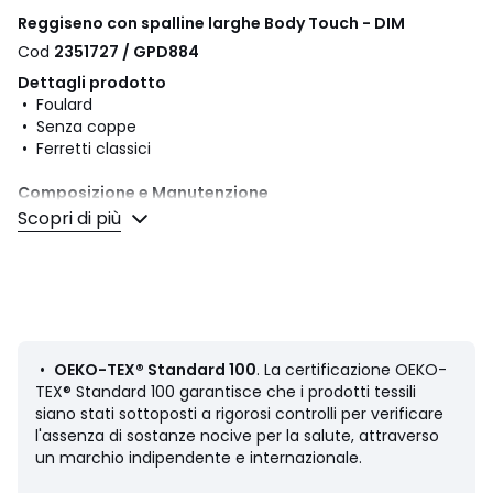
Reggiseno con spalline larghe Body Touch - DIM
Cod
2351727 / GPD884
Dettagli prodotto
• Foulard
• Senza coppe
• Ferretti classici
Composizione e Manutenzione
• 80% poliammide, 20% elastan
Scopri di più
• Per la manutenzione, si prega di fare riferimento alle
indicazioni riportate sull'etichetta del prodotto
•
OEKO-TEX® Standard 100
. La certificazione OEKO-
Scheda prodotto relativa alle qualità e caratteristiche
TEX® Standard 100 garantisce che i prodotti tessili
ambientali
siano stati sottoposti a rigorosi controlli per verificare
• Origine della fabbricazione (tessitura, tintura, stampa):
l'assenza di sostanze nocive per la salute, attraverso
Cina
un marchio indipendente e internazionale.
• Fabbricazione: Bangladesh