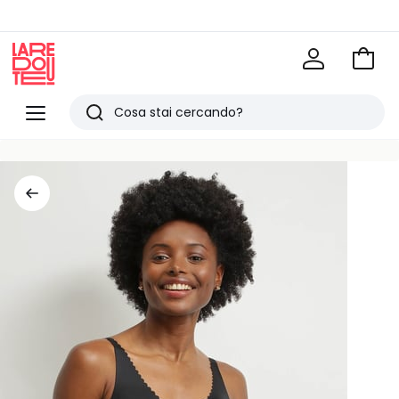
Vai
al
La
carrel
Redoute
Menu
Ricerca
Ultimi
articoli
visti