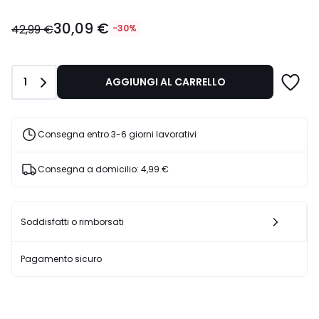
30,09
30,09 €
€
42,99 €
-30%
Invece
di
42,99
Quantità
1
AGGIUNGI AL CARRELLO
€
30%
di
sconto
Consegna entro 3-6 giorni lavorativi
applicato.
Consegna a domicilio:
4,99 €
Soddisfatti o rimborsati
Pagamento sicuro