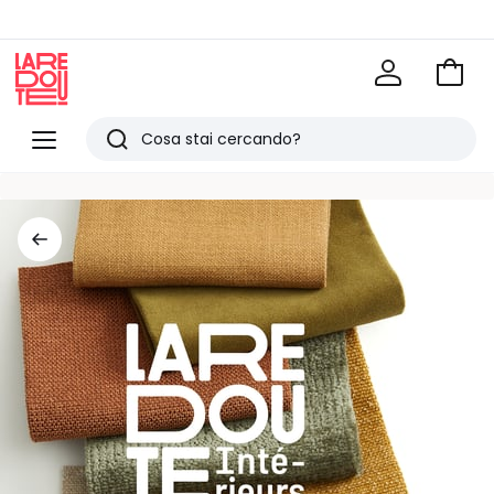
Vai
al
La
carrel
Redoute
Menu
Ricerca
Ultimi
articoli
visti