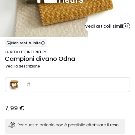
Vedi articoli simili
, Più informazioni
Non restituibile
LA REDOUTE INTERIEURS
Campioni divano Odna
Vedi la descrizione
#
7,99
7,99 €
€.