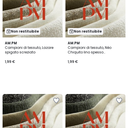
Non restituibile
Non restituibile
AM.PM
AM.PM
Campioni di tessuto, Lazare
Campioni di tessuto, Néo
spigato screziato
Chiquito lino spesso
stonewashed
1,99 €
1,99 €