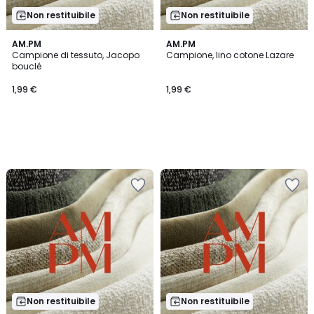
Non restituibile
Non restituibile
AM.PM
AM.PM
Campione di tessuto, Jacopo
Campione, lino cotone Lazare
bouclé
1,99 €
1,99 €
Non restituibile
Non restituibile