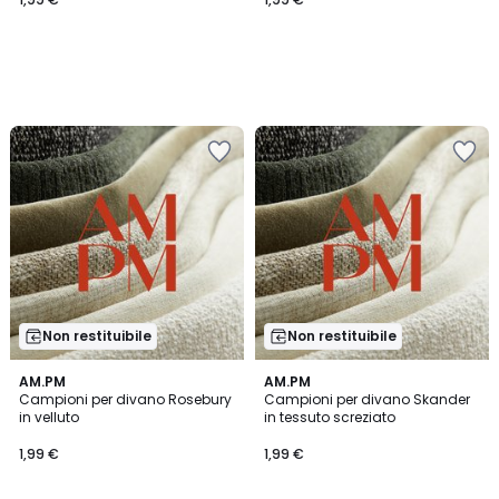
Non restituibile
Non restituibile
AM.PM
AM.PM
Campioni per divano Rosebury
Campioni per divano Skander
in velluto
in tessuto screziato
1,99 €
1,99 €