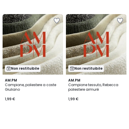
Non restituibile
Non restituibile
AM.PM
AM.PM
Campione, poliestere a coste
Campione tessuto, Rebecca
Giuliano
poliestere armuré
1,99 €
1,99 €