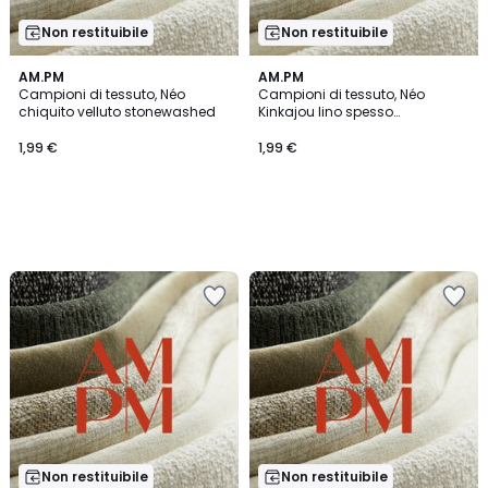
Non restituibile
Non restituibile
AM.PM
AM.PM
Campioni di tessuto, Néo
Campioni di tessuto, Néo
chiquito velluto stonewashed
Kinkajou lino spesso
stonewashed
1,99 €
1,99 €
Non restituibile
Non restituibile