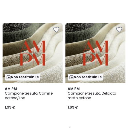
Non restituibile
Non restituibile
3
AM.PM
AM.PM
/
Campione tessuto, Camille
Campione tessuto, Delicato
5
cotone/lino
misto cotone
1,99 €
1,99 €