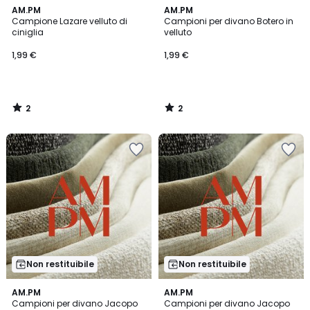
2
2
AM.PM
AM.PM
/
/
Campione Lazare velluto di
Campioni per divano Botero in
5
5
ciniglia
velluto
1,99 €
1,99 €
2
2
/
/
5
5
Non restituibile
Non restituibile
AM.PM
AM.PM
Campioni per divano Jacopo
Campioni per divano Jacopo