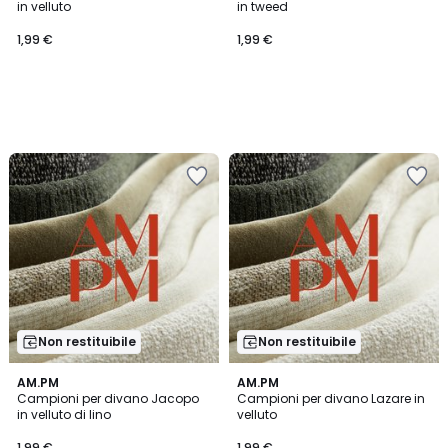
in velluto
in tweed
1,99 €
1,99 €
Non restituibile
Non restituibile
AM.PM
AM.PM
Campioni per divano Jacopo
Campioni per divano Lazare in
in velluto di lino
velluto
1,99 €
1,99 €