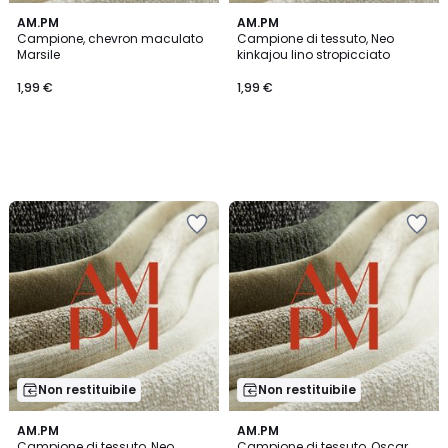
AM.PM
AM.PM
Campione, chevron maculato
Campione di tessuto, Neo
Marsile
kinkajou lino stropicciato
1,99 €
1,99 €
Non restituibile
Non restituibile
5
AM.PM
AM.PM
/
Campione di tessuto, Neo
Campione di tessuto, Oscar