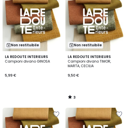
Non restituibile
Non restituibile
3
LA REDOUTE INTERIEURS
LA REDOUTE INTERIEURS
/
Campioni divano GINOSA
Campioni divano TIMOR,
5
MARTA, CECILIA
5,99 €
9,50 €
3
/
5