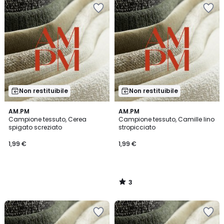
Non restituibile
Non restituibile
3
AM.PM
AM.PM
/
Campione tessuto, Cerea
Campione tessuto, Camille lino
5
spigato screziato
stropicciato
1,99 €
1,99 €
3
/
5