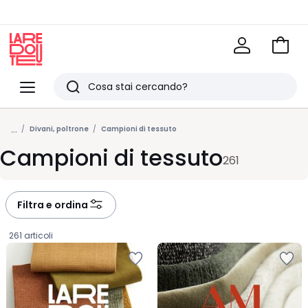
Vai
al
La
carrel
Redoute
Menu
Ricerca
Ultimi
...
articoli
Divani, poltrone
Campioni di tessuto
Campioni di tessuto
visti
261
Filtra e ordina
261 articoli