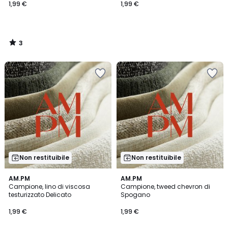
1,99 €
1,99 €
3
/
5
Non restituibile
Non restituibile
AM.PM
AM.PM
Campione, lino di viscosa
Campione, tweed chevron di
testurizzato Delicato
Spogano
1,99 €
1,99 €