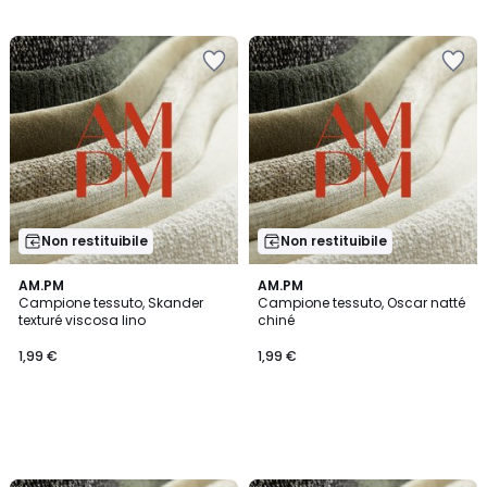
Non restituibile
Non restituibile
AM.PM
AM.PM
Campione tessuto, Skander
Campione tessuto, Oscar natté
texturé viscosa lino
chiné
1,99 €
1,99 €