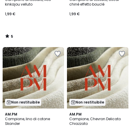
5
kinkajou velluto
chiné effetto bouclé
1,99 €
1,99 €
5
/
5
Non restituibile
Non restituibile
3
AM.PM
AM.PM
/
Campione, lino di cotone
Campione, Chevron Delicato
5
Skander
Chiazzato