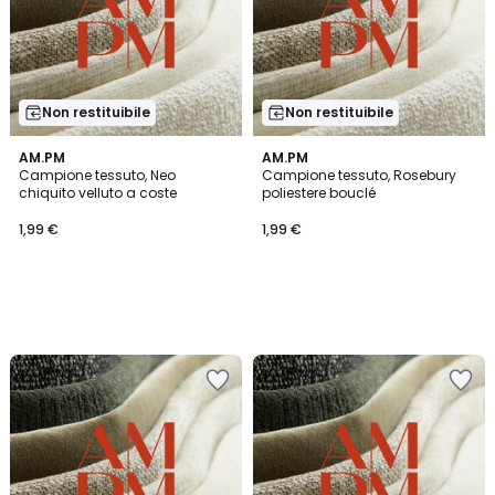
Non restituibile
Non restituibile
AM.PM
AM.PM
Campione tessuto, Neo
Campione tessuto, Rosebury
chiquito velluto a coste
poliestere bouclé
1,99 €
1,99 €