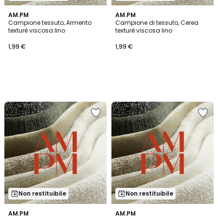
AM.PM
AM.PM
Campione tessuto, Armento
Campione di tessuto, Cerea
texturé viscosa lino
texturé viscosa lino
1,99 €
1,99 €
Non restituibile
Non restituibile
AM.PM
AM.PM