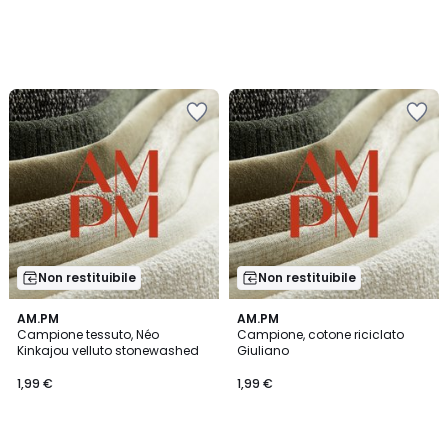
Non restituibile
Non restituibile
AM.PM
AM.PM
Campione tessuto, Néo
Campione, cotone riciclato
Kinkajou velluto stonewashed
Giuliano
1,99 €
1,99 €