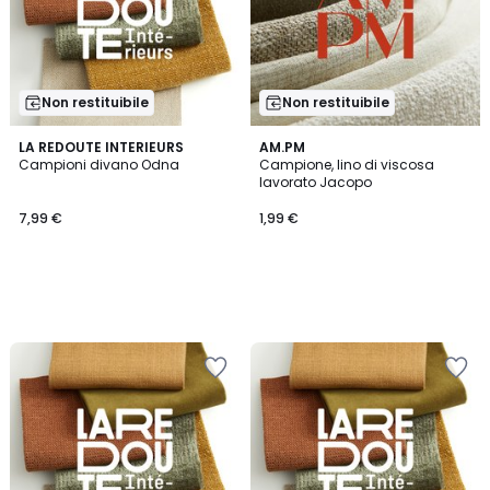
Non restituibile
Non restituibile
LA REDOUTE INTERIEURS
AM.PM
Campioni divano Odna
Campione, lino di viscosa
lavorato Jacopo
7,99
7,99 €
1,99 €
€.