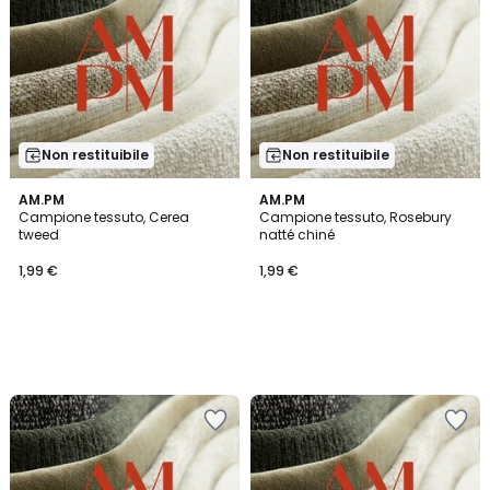
Non restituibile
Non restituibile
AM.PM
AM.PM
Campione tessuto, Cerea
Campione tessuto, Rosebury
tweed
natté chiné
1,99 €
1,99 €