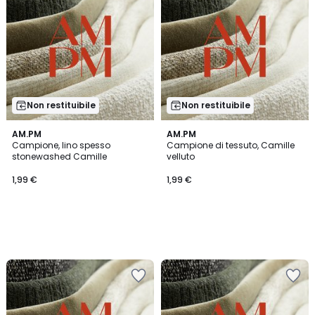
Non restituibile
Non restituibile
AM.PM
AM.PM
Campione, lino spesso
Campione di tessuto, Camille
stonewashed Camille
velluto
1,99 €
1,99 €