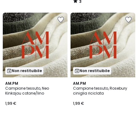
3
/
5
Non restituibile
Non restituibile
AM.PM
AM.PM
Campione tessuto, Neo
Campione tessuto, Rosebury
Kinkajou cotone/lino
ciniglia riciclata
1,99 €
1,99 €