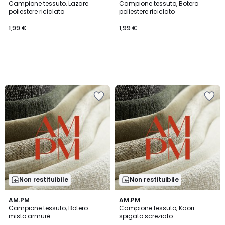
Campione tessuto, Lazare
Campione tessuto, Botero
poliestere riciclato
poliestere riciclato
1,99 €
1,99 €
Non restituibile
Non restituibile
AM.PM
AM.PM
Campione tessuto, Botero
Campione tessuto, Kaori
misto armuré
spigato screziato