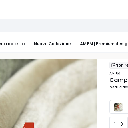
ria da letto
Nuova Collezione
AMPM | Premium desig
Non re
AM.PM
Campi
Vedi la de
Quant
1