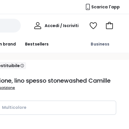
Scarica l'app
Il
Accedi / Iscriviti
Voir
Vai
Mio
ma
al
Profilo
wishlist
carrello
n brand
Bestsellers
Business
, Più informazioni
stituibile
one, lino spesso stonewashed Camille
scrizione
Multicolore
ità