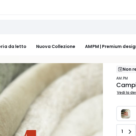
ria da letto
Nuova Collezione
AMPM | Premium desig
Non re
AM.PM
Campi
Vedi la de
Quant
1