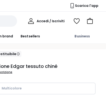
Scarica l'app
Il
Accedi / Iscriviti
Voir
Vai
Mio
ma
al
Profilo
wishlist
carrello
n brand
Bestsellers
Business
, Più informazioni
stituibile
one Edgar tessuto chiné
scrizione
Multicolore
ità