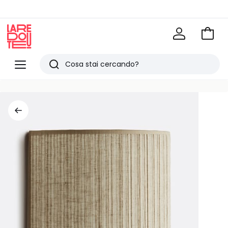
Vai
al
La
carrel
Redoute
Menu
Ricerca
Ultimi
articoli
visti