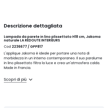
Descrizione dettagliata
Lampada da parete in lino plissettato H18 cm, Jakoma
naturale LA REDOUTE INTERIEURS
Cod
2236677 / GPP817
L'applique Jakoma è ideale per portare una nota di
morbidezza in un interno contemporaneo. Il suo paralume
in lino plissettato filtra la luce e crea un'atmosfera calda.
Made in Francia.
Descrizione
Scopri di più
• Paralume in lino plissettato
• Struttura in acciaio epossidico bianco
• Supporto per lampadina E14
• Questo prodotto è venduto non elettrificato, cavo
elettrico Baulind venduto sul sito