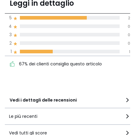
Leggi in dettaglio
(3 recensioni)
di media tenendo
5
2
conto di tutti i
4
0
paesi
3
0
Recensione 100% verificata,
2
0
La Redoute si impegna
1
1
67% dei clienti consiglia
5
2
questo articolo
4
0
67% dei clienti consiglia questo articolo
3
0
2
0
1
1
Vedi i dettagli delle recensioni
Le più recenti
Vedi tutti gli score