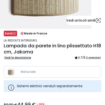
Vedi articoli simili
Saldi
Made in France
LA REDOUTE INTERIEURS
Lampada da parete in lino plissettato H18
cm, Jakoma
Vedi la descrizione
3,7
/5
3 recensioni
Naturale  
Sistemi elettrici venduti separatamente
44,99
44,99 €
€
59,99 €
-25%