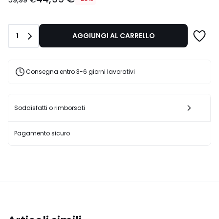
Invece
di
59,99
Quantità
1
AGGIUNGI AL CARRELLO
€
25%
di
sconto
Consegna entro 3-6 giorni lavorativi
applicato.
Soddisfatti o rimborsati
Pagamento sicuro