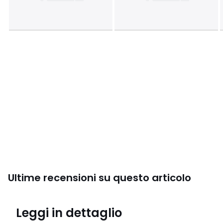
Ultime recensioni su questo articolo
4,8
Leggi in dettaglio
(5 recensioni)