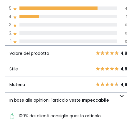
di media tenendo
5
4
conto di tutti i
4
1
paesi
3
0
Recensione 100% verificata,
2
0
La Redoute si impegna
1
0
Valore del
5
4
4,8
prodotto
4
1
Valore del prodotto
4,8
3
0
Stile
4,8
2
Stile
4,8
0
1
0
Materia
4,6
Materia
4,6
In base alle opinioni
l'articolo veste
In base alle opinioni l'articolo veste
Impeccabile
Impeccabile
100% dei clienti consiglia questo articolo
100% dei clienti consiglia
questo articolo