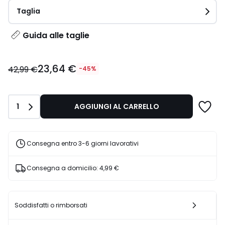
Taglia
Guida alle taglie
23,64
23,64 €
€
42,99 €
-45%
Invece
di
42,99
Quantità
1
AGGIUNGI AL CARRELLO
€
45%
di
sconto
Consegna entro 3-6 giorni lavorativi
applicato.
Consegna a domicilio:
4,99 €
Soddisfatti o rimborsati