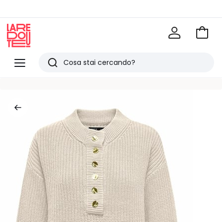
Vai
al
La
carrel
Redoute
Menu
Ricerca
Ultimi
articoli
visti