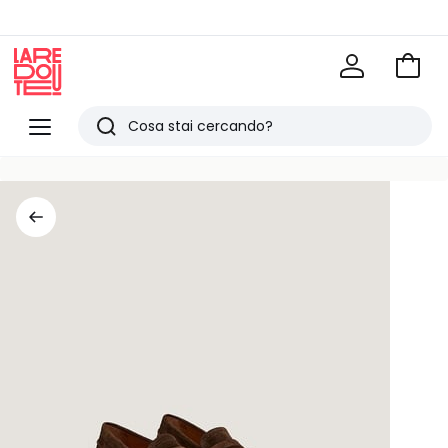
Vai
al
La
carrel
Redoute
Menu
Ricerca
Ultimi
articoli
visti