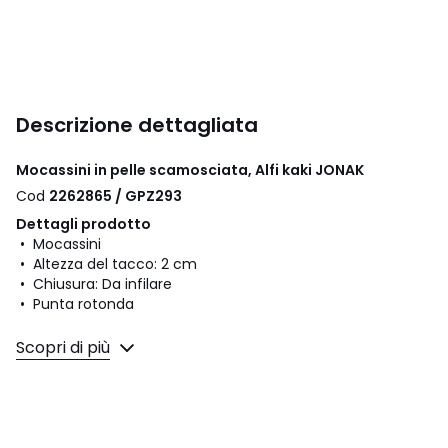
Descrizione dettagliata
Mocassini in pelle scamosciata, Alfi kaki JONAK
Cod
2262865 / GPZ293
Dettagli prodotto
• Mocassini
• Altezza del tacco: 2 cm
• Chiusura: Da infilare
• Punta rotonda
Composizione e Manutenzione
Scopri di più
• Tomaia: 100% pelle
• Fodera: 100% pelle
• Soletta: 100% pelle
• Suola: 100% elastomero