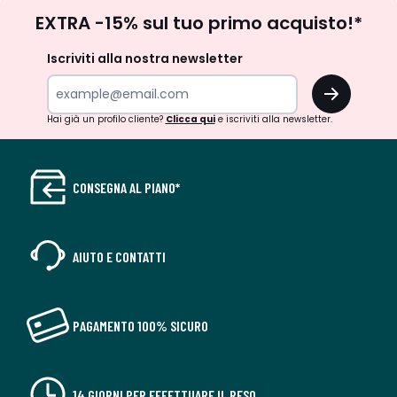
Iscrizione
EXTRA -15% sul tuo primo acquisto!*
newsletter
Iscriviti alla nostra newsletter
OK
Hai già un profilo cliente?
Clicca qui
e iscriviti alla newsletter.
CONSEGNA AL PIANO*
AIUTO E CONTATTI
PAGAMENTO 100% SICURO
14 GIORNI PER EFFETTUARE IL RESO