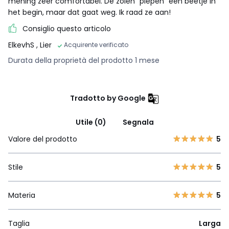
mening zeer comfortabel. De zolen “piepen” een beetje in
het begin, maar dat gaat weg. Ik raad ze aan!
Consiglio questo articolo
ElkevhS
, Lier
Acquirente verificato
Durata della proprietà del prodotto 1 mese
Tradotto by Google
Utile (0)
Segnala
Valore del prodotto
5
Stile
5
Materia
5
Taglia
Larga