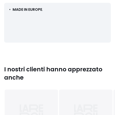
•
MADE IN EUROPE
.
Colori
Kaki
Taglie
36, 37, 38, 39, 40, 41
I nostri clienti hanno apprezzato
anche