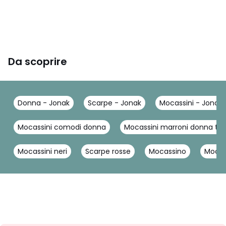
Da scoprire
Donna - Jonak
Scarpe - Jonak
Mocassini - Jonak
Mocassini comodi donna
Mocassini marroni donna ta
Mocassini neri
Scarpe rosse
Mocassino
Mocas