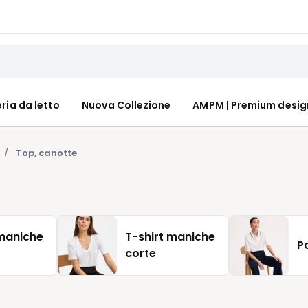
ria da letto
Nuova Collezione
AMPM | Premium desig
Top, canotte
 maniche
T-shirt maniche
P
corte