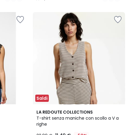
/
5
Saldi
4,7
LA REDOUTE COLLECTIONS
/ 5
T-shirt senza maniche con scollo a V a
righe