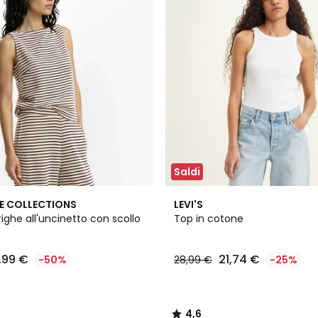
Saldi
2
4,6
E COLLECTIONS
LEVI'S
Colori
/ 5
ighe all'uncinetto con scollo
Top in cotone
,99 €
21,74 €
-50%
28,99 €
-25%
4,6