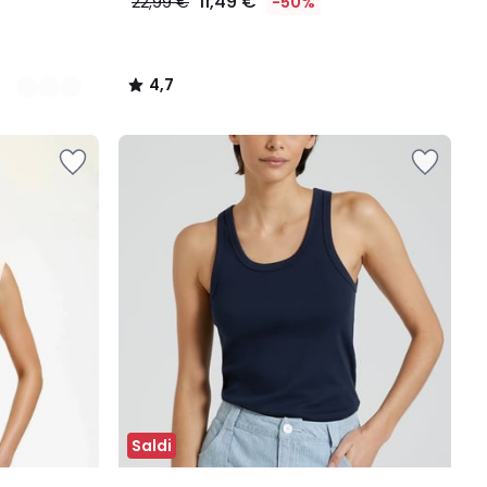
11,49 €
22,99 €
-50%
4,7
/
5
Saldi