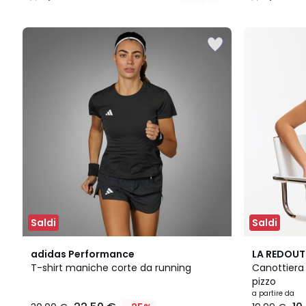
/
/
5
5
Saldi
Saldi
4,9
2
4,1
adidas Performance
LA REDOUT
/ 5
Colori
/ 5
T-shirt maniche corte da running
Canottiera 
pizzo
a partire da