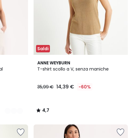
Saldi
4,7
ANNE WEYBURN
/ 5
al
T-shirt scollo a V, senza maniche
14,39 €
35,99 €
-60%
4,7
/
5