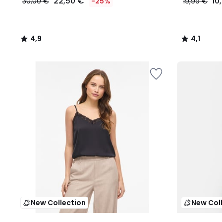
22,50 €
10
30,00 €
-25%
19,99 €
4,9
4,1
/
/
5
5
New Collection
New Col