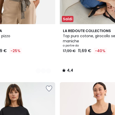
Saldi
3
4,4
A
LA REDOUTE COLLECTIONS
Colori
/ 5
n pizzo
Top puro cotone, girocollo s
maniche
a partire da
99 €
11,69 €
-25%
17,99 €
-40%
4,4
/
5