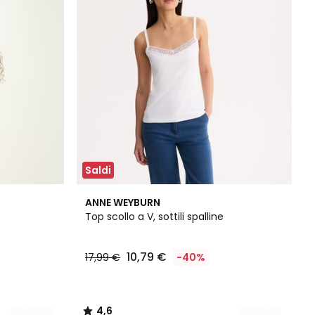
Saldi
2
4,6
ANNE WEYBURN
Colori
/ 5
Top scollo a V, sottili spalline
10,79 €
17,99 €
-40%
4,6