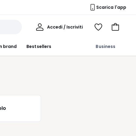
Scarica l'app
Il
Accedi / Iscriviti
Voir
Vai
Mio
ma
al
Profilo
wishlist
carrello
n brand
Bestsellers
Business
olo