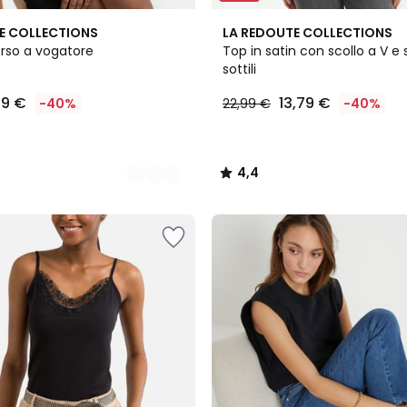
2
4,4
E COLLECTIONS
LA REDOUTE COLLECTIONS
Colori
/ 5
rso a vogatore
Top in satin con scollo a V e 
sottili
79 €
13,79 €
-40%
22,99 €
-40%
4,4
/
5