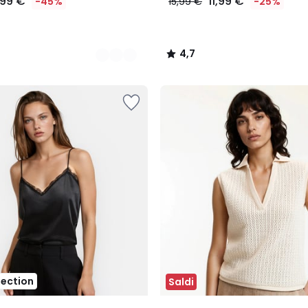
,99 €
11,99 €
-45%
15,99 €
-25%
4,7
/
5
lection
Saldi