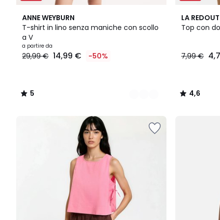
3
5
2
4,6
ANNE WEYBURN
LA REDOUT
Colori
/
Colori
/ 5
T-shirt in lino senza maniche con scollo
Top con do
5
a V
Prezzo
a partire da
14,99 €
4,
29,99 €
-50%
7,99 €
a
partire
da
14,99
5
4,6
€
/
/
Invece
5
5
di
29,99
€
50%
di
sconto
applicato.