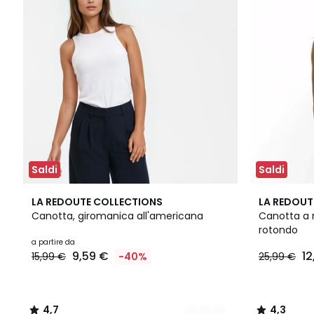
Saldi
Saldi
2
4,7
4,3
LA REDOUTE COLLECTIONS
LA REDOUT
Colori
/ 5
/ 5
Canotta, giromanica all'americana
Canotta a r
rotondo
a partire da
9,59 €
12
15,99 €
-40%
25,99 €
4,7
4,3