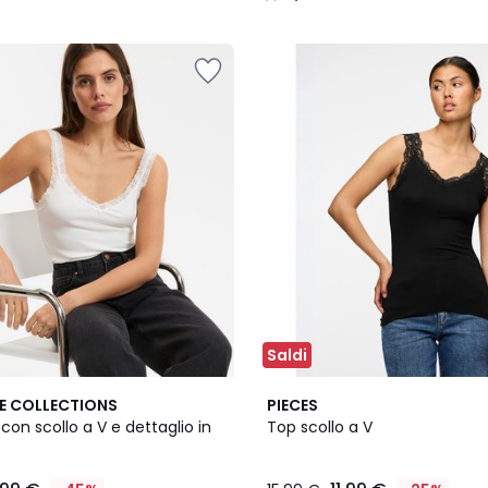
/
5
Saldi
2
4,7
E COLLECTIONS
PIECES
Colori
/ 5
con scollo a V e dettaglio in
Top scollo a V