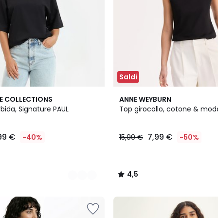
Saldi
2
4,5
E COLLECTIONS
ANNE WEYBURN
Colori
/ 5
bida, Signature PAUL
Top girocollo, cotone & mod
,99 €
7,99 €
-40%
15,99 €
-50%
4,5
/
5