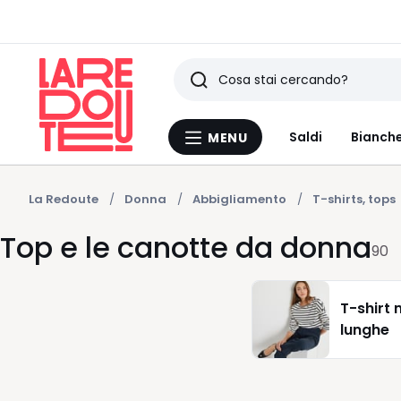
Ricerca
Ultimi
Saldi
Bianche
MENU
Menu
articoli
La
Redoute
visti
La Redoute
Donna
Abbigliamento
T-shirts, tops
Top e le canotte da donna
90
T-shirt
lunghe