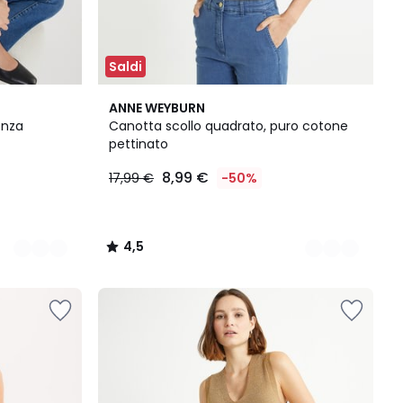
Saldi
3
4,5
ANNE WEYBURN
Colori
/ 5
enza
Canotta scollo quadrato, puro cotone
pettinato
8,99 €
17,99 €
-50%
4,5
/
5