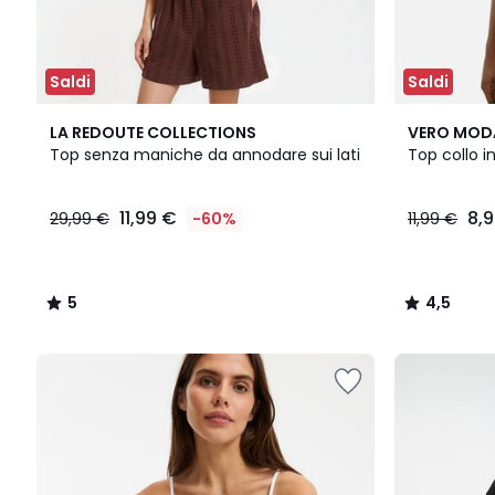
Saldi
Saldi
5
2
4,5
LA REDOUTE COLLECTIONS
VERO MOD
/
Colori
/ 5
Top senza maniche da annodare sui lati
Top collo i
5
11,99 €
8,
29,99 €
-60%
11,99 €
5
4,5
/
/
5
5