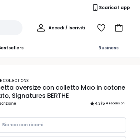
Scarica l'app
Il
Accedi / Iscriviti
Voir
Vai
Mio
ma
al
Profilo
wishlist
carrello
Bestsellers
Business
TE COLLECTIONS
tta oversize con colletto Mao in cotone
to, Signatures BERTHE
scrizione
4,3
/5
4 recensioni
Bianco con ricami