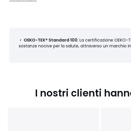
• Origine della produzione (tessitura, tintura, sartoria): India
Colori
Bianco con ricami
Taglie
XS, S, M, L, XL, XXL
•
OEKO-TEX® Standard 100
. La certificazione OEKO-TE
sostanze nocive per la salute, attraverso un marchio i
I nostri clienti ha