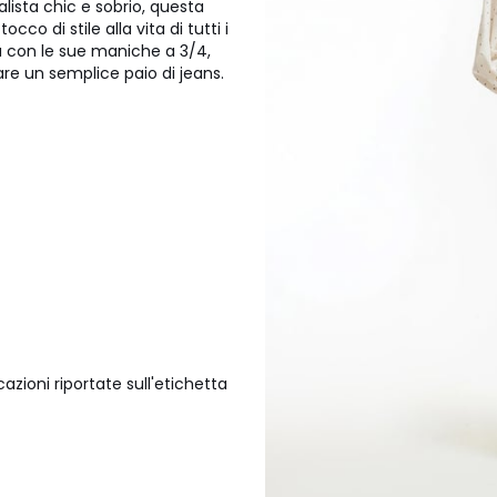
ista chic e sobrio, questa
co di stile alla vita di tutti i
sa con le sue maniche a 3/4,
are un semplice paio di jeans.
azioni riportate sull'etichetta
ambientali