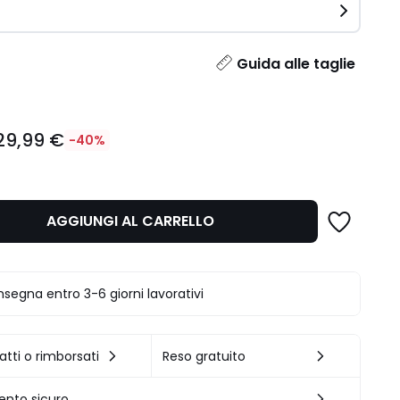
ità
Guida alle taglie
29,99 €
-40%
AGGIUNGI AL CARRELLO
.
segna entro 3-6 giorni lavorativi
atti o rimborsati
Reso gratuito
nto sicuro