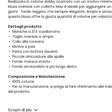
Realizzata in cotone dobby ricamato con un motivo minimal
blusa oversize con colletto Mao è ideale per aggiungere un toc
giorni. : facile, leggero, ma sempre elegante. Ampia e ario
questa blusa offre la giusta quantità di volume per valorizz
Dettagli prodotto
• Maniche a 3/4 a palloncino
• Taglio oversize e ampio
• Collo alla coreana
• Motivo a pois
• Patta con bottoni davanti
• Piccole arricciature alle spalle
• Fondo manica stretto
• Fondo arrotondato e più lungo dietro
Composizione e Manutenzione
• 100% cotone
• Per la manutenzione, si prega di fare riferimento alle indic
del prodotto
Scopri di più
Scheda prodotto relativa alle qualità e caratteristiche 