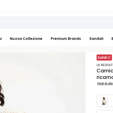
i
Nuova Collezione
Premium Brands
Sandali
Saldi
LA REDOU
Camice
ricama
Vedi la de