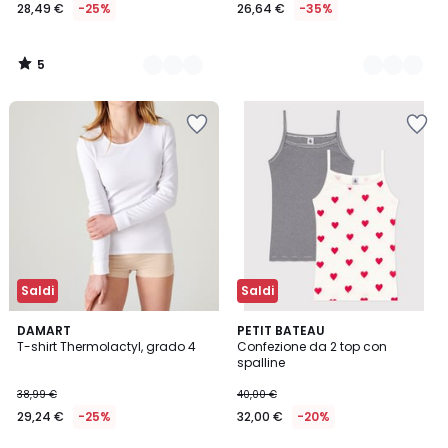
28,49 €
-25%
26,64 €
-35%
5
/
5
Saldi
Saldi
4,9
2
DAMART
PETIT BATEAU
/ 5
T-shirt Thermolactyl, grado 4
Confezione da 2 top con
Colori
spalline
38,99 €
40,00 €
29,24 €
-25%
32,00 €
-20%