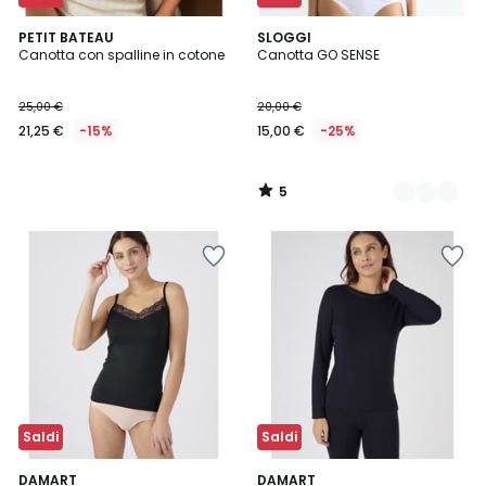
5
PETIT BATEAU
4
SLOGGI
/
Canotta con spalline in cotone
Canotta GO SENSE
Colori
5
25,00 €
20,00 €
21,25 €
-15%
15,00 €
-25%
5
/
5
Saldi
Saldi
5
4,9
2
DAMART
2
DAMART