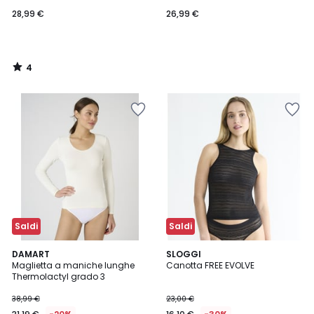
28,99 €
26,99 €
4
/
5
Saldi
Saldi
5
DAMART
SLOGGI
/
Maglietta a maniche lunghe
Canotta FREE EVOLVE
5
Thermolactyl grado 3
38,99 €
23,00 €