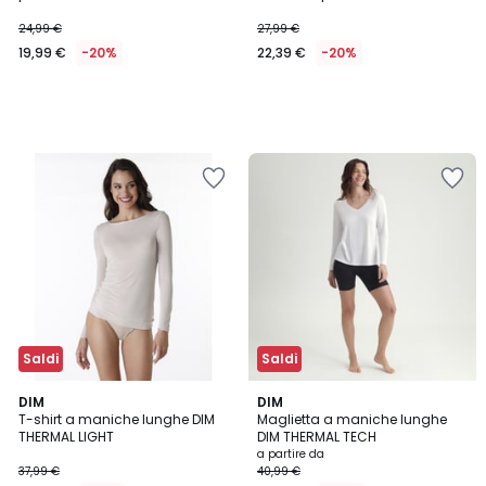
24,99 €
27,99 €
19,99 €
-20%
22,39 €
-20%
Saldi
Saldi
5
2
DIM
2
DIM
/
T-shirt a maniche lunghe DIM
Maglietta a maniche lunghe
Colori
Colori
5
THERMAL LIGHT
DIM THERMAL TECH
a partire da
37,99 €
40,99 €