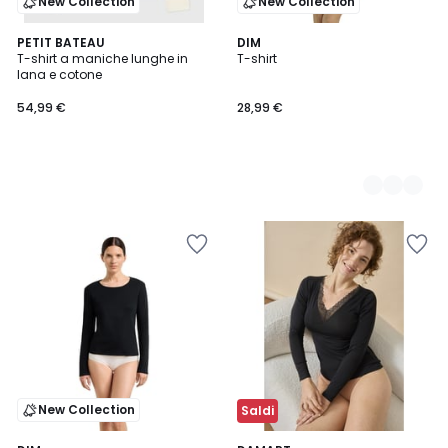
New Collection
New Collection
PETIT BATEAU
2
DIM
T-shirt a maniche lunghe in
T-shirt
Colori
lana e cotone
54,99 €
28,99 €
New Collection
Saldi