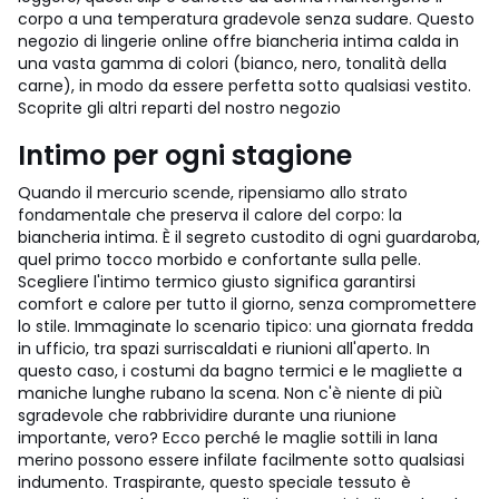
corpo a una temperatura gradevole senza sudare. Questo
negozio di lingerie online offre biancheria intima calda in
una vasta gamma di colori (bianco, nero, tonalità della
carne), in modo da essere perfetta sotto qualsiasi vestito.
Scoprite gli altri reparti del nostro negozio
Intimo per ogni stagione
Quando il mercurio scende, ripensiamo allo strato
fondamentale che preserva il calore del corpo: la
biancheria intima. È il segreto custodito di ogni guardaroba,
quel primo tocco morbido e confortante sulla pelle.
Scegliere l'intimo termico giusto significa garantirsi
comfort e calore per tutto il giorno, senza compromettere
lo stile. Immaginate lo scenario tipico: una giornata fredda
in ufficio, tra spazi surriscaldati e riunioni all'aperto. In
questo caso, i costumi da bagno termici e le magliette a
maniche lunghe rubano la scena. Non c'è niente di più
sgradevole che rabbrividire durante una riunione
importante, vero? Ecco perché le maglie sottili in lana
merino possono essere infilate facilmente sotto qualsiasi
indumento. Traspirante, questo speciale tessuto è