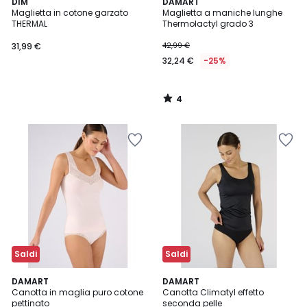
4
DIM
DAMART
/
Maglietta in cotone garzato
Maglietta a maniche lunghe
5
THERMAL
Thermolactyl grado 3
31,99 €
42,99 €
32,24 €
-25%
4
/
5
Saldi
Saldi
DAMART
DAMART
Canotta in maglia puro cotone
Canotta Climatyl effetto
pettinato
seconda pelle