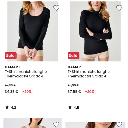
Saldi
Saldi
4,3
4,5
DAMART
DAMART
/ 5
/ 5
T-Shirt maniche lunghe
T-Shirt maniche lunghe
Thermolactyl Grado 4
Thermolactyl Grado 4
42,99 €
46,99 €
34,39 €
-20%
37,59 €
-20%
4,3
4,5
/
/
5
5