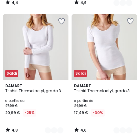
4,4
4,9
/
/
5
5
Saldi
Saldi
4,8
4,6
3
DAMART
2
DAMART
/ 5
/ 5
T-shirt Thermolactyl, grado 3
T-shirt Thermolactyl, grado 3
Colori
Colori
a partire da
a partire da
27,99 €
24,99 €
20,99 €
-25%
17,49 €
-30%
4,8
4,6
/
/
5
5