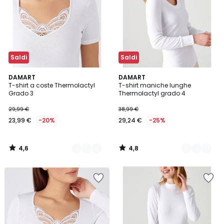
Saldi
Saldi
4,6
4,8
2
DAMART
2
DAMART
/ 5
/ 5
T-shirt a coste Thermolactyl
T-shirt maniche lunghe
Colori
Colori
Grado 3
Thermolactyl grado 4
29,99 €
38,99 €
23,99 €
-20%
29,24 €
-25%
4,6
4,8
/
/
5
5