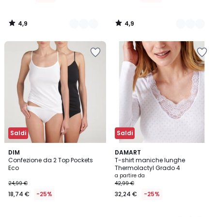
da
20,99
4,9
4,9
€
/
/
5
5
Invece
di
27,99
€
25%
di
sconto
applicato.
Saldi
Saldi
4,4
4,9
DIM
4
DAMART
/ 5
/ 5
Confezione da 2 Top Pockets
T-shirt maniche lunghe
Colori
Eco
Thermolactyl Grado 4
a partire da
24,99 €
42,99 €
18,74 €
-25%
32,24 €
-25%