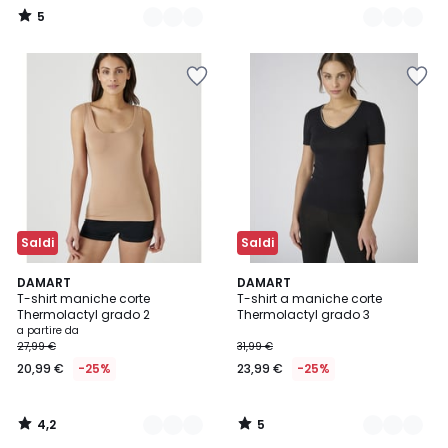
5
/
5
Saldi
Saldi
4,2
5
2
DAMART
2
DAMART
/ 5
/
T-shirt maniche corte
T-shirt a maniche corte
Colori
Colori
5
Thermolactyl grado 2
Thermolactyl grado 3
a partire da
27,99 €
31,99 €
20,99 €
-25%
23,99 €
-25%
4,2
5
/
/
5
5