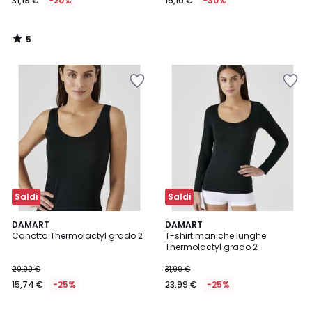
31,19 €
-20%
16,10 €
-30%
5
/
5
Saldi
Saldi
5
2
DAMART
2
DAMART
/
Canotta Thermolactyl grado 2
T-shirt maniche lunghe
Colori
Colori
5
Thermolactyl grado 2
20,99 €
31,99 €
15,74 €
-25%
23,99 €
-25%