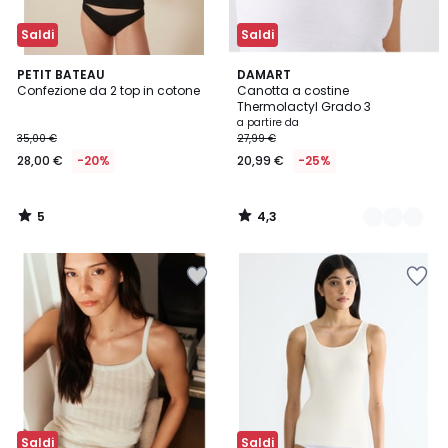
Saldi
Saldi
5
4,3
PETIT BATEAU
3
DAMART
/
/ 5
Confezione da 2 top in cotone
Canotta a costine
Colori
5
Thermolactyl Grado 3
a partire da
35,00 €
27,99 €
28,00 €
-20%
20,99 €
-25%
5
4,3
/
/
5
5
Saldi
Saldi