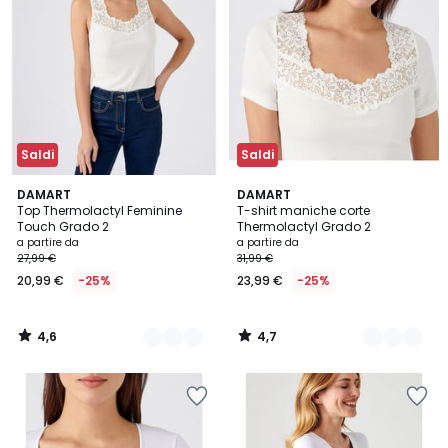
Saldi
Saldi
4,6
4,7
3
DAMART
2
DAMART
/ 5
/ 5
Top Thermolactyl Feminine
T-shirt maniche corte
Colori
Colori
Touch Grado 2
Thermolactyl Grado 2
a partire da
a partire da
27,99 €
31,99 €
20,99 €
-25%
23,99 €
-25%
4,6
4,7
/
/
5
5