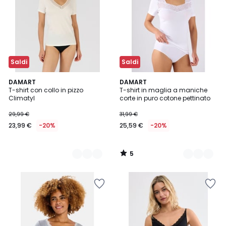
Saldi
Saldi
5
2
DAMART
2
DAMART
/
T-shirt con collo in pizzo
T-shirt in maglia a maniche
Colori
Colori
5
Climatyl
corte in puro cotone pettinato
29,99 €
31,99 €
23,99 €
-20%
25,59 €
-20%
5
/
5