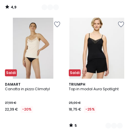
4,9
/
5
Saldi
Saldi
5
DAMART
2
TRIUMPH
/
Canotta in pizzo Climatyl
Top in modal Aura Spotlight
Colori
5
27,99 €
25,00 €
22,39 €
-20%
18,75 €
-25%
5
/