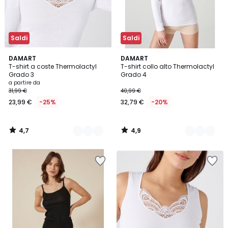
Saldi
Saldi
4,7
4,9
3
DAMART
2
DAMART
/ 5
/ 5
T-shirt a coste Thermolactyl
T-shirt collo alto Thermolactyl
Colori
Colori
Grado 3
Grado 4
a partire da
31,99 €
40,99 €
23,99 €
-25%
32,79 €
-20%
4,7
4,9
/
/
5
5