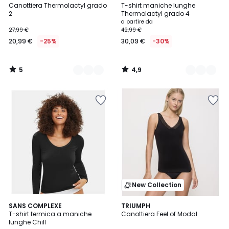
/
/ 5
Canottiera Thermolactyl grado
T-shirt maniche lunghe
Colori
Colori
5
2
Thermolactyl grado 4
a partire da
27,99 €
42,99 €
20,99 €
-25%
30,09 €
-30%
5
4,9
/
/
5
5
New Collection
4
SANS COMPLEXE
TRIUMPH
/
T-shirt termica a maniche
Canottiera Feel of Modal
5
lunghe Chill