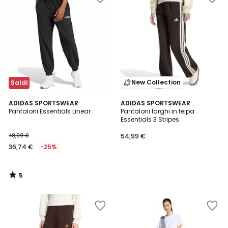
New Collection
Saldi
5
ADIDAS SPORTSWEAR
ADIDAS SPORTSWEAR
/
Pantaloni Essentials Linear
Pantaloni larghi in felpa
5
Essentials 3 Stripes
48,99 €
54,99 €
36,74 €
-25%
5
/
5