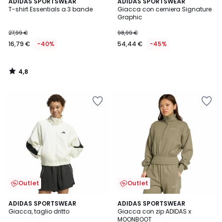
4,8
ADIDAS SPORTSWEAR
ADIDAS SPORTSWEAR
/ 5
T-shirt Essentials a 3 bande
Giacca con cerniera Signature
Graphic
27,99 €
98,99 €
16,79 €
-40%
54,44 €
-45%
4,8
/
5
Outlet
Outlet
ADIDAS SPORTSWEAR
ADIDAS SPORTSWEAR
Giacca, taglio dritto
Giacca con zip ADIDAS x
MOONBOOT