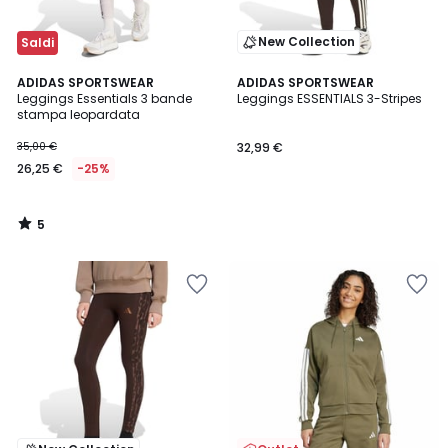
New Collection
Saldi
5
ADIDAS SPORTSWEAR
ADIDAS SPORTSWEAR
/
Leggings Essentials 3 bande
Leggings ESSENTIALS 3-Stripes
5
stampa leopardata
35,00 €
32,99 €
26,25 €
-25%
5
/
5