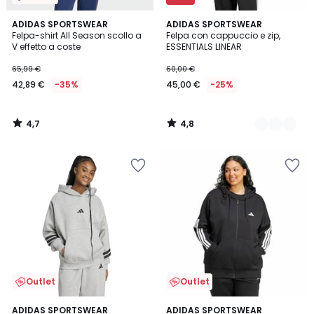
4,7
4,8
ADIDAS SPORTSWEAR
2
ADIDAS SPORTSWEAR
/ 5
/ 5
Felpa-shirt All Season scollo a
Felpa con cappuccio e zip,
Colori
V effetto a coste
ESSENTIALS LINEAR
65,99 €
60,00 €
42,89 €
-35%
45,00 €
-25%
4,7
4,8
/
/
5
5
Outlet
Outlet
4,7
4,9
ADIDAS SPORTSWEAR
ADIDAS SPORTSWEAR