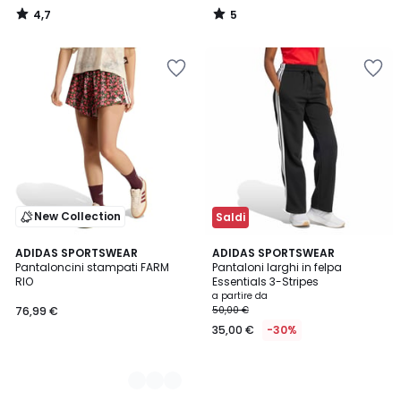
4,7
5
/
/
5
5
New Collection
Saldi
2
ADIDAS SPORTSWEAR
ADIDAS SPORTSWEAR
Pantaloncini stampati FARM
Pantaloni larghi in felpa
Colori
RIO
Essentials 3-Stripes
a partire da
76,99 €
50,00 €
35,00 €
-30%