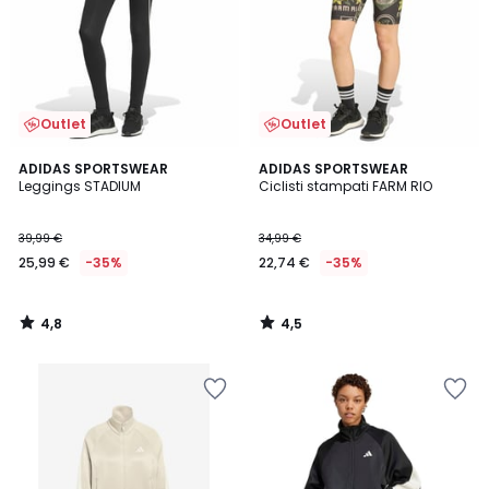
Outlet
Outlet
4,8
4,5
ADIDAS SPORTSWEAR
ADIDAS SPORTSWEAR
/ 5
/ 5
Leggings STADIUM
Ciclisti stampati FARM RIO
39,99 €
34,99 €
25,99 €
-35%
22,74 €
-35%
4,8
4,5
/
/
5
5