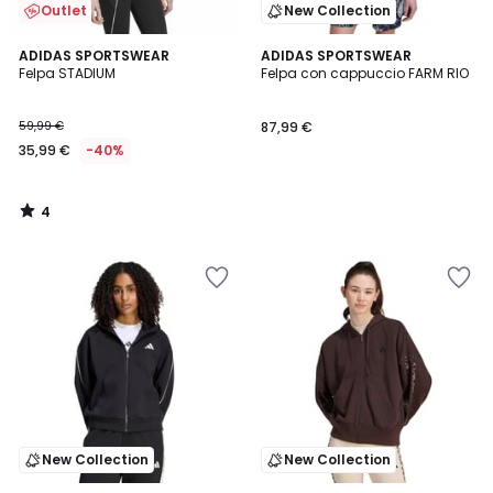
Outlet
New Collection
4
ADIDAS SPORTSWEAR
ADIDAS SPORTSWEAR
/
Felpa STADIUM
Felpa con cappuccio FARM RIO
5
59,99 €
87,99 €
35,99 €
-40%
4
/
5
New Collection
New Collection