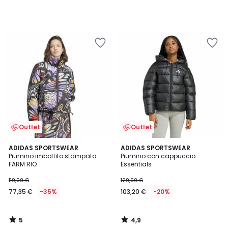
Outlet
Outlet
5
4,9
ADIDAS SPORTSWEAR
ADIDAS SPORTSWEAR
/
/ 5
Piumino imbottito stampata
Piumino con cappuccio
5
FARM RIO
Essentials
119,00 €
129,00 €
77,35 €
-35%
103,20 €
-20%
5
4,9
/
/