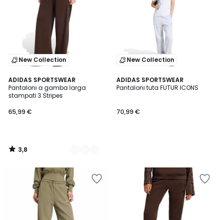
New Collection
New Collection
3,8
3
ADIDAS SPORTSWEAR
ADIDAS SPORTSWEAR
/ 5
Pantaloni a gamba larga
Pantaloni tuta FUTUR ICONS
Colori
stampati 3 Stripes
65,99 €
70,99 €
3,8
/
5