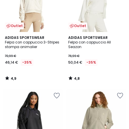
Outlet
Outlet
4,9
4,8
ADIDAS SPORTSWEAR
ADIDAS SPORTSWEAR
/ 5
/ 5
Felpa con cappuccio 3-Stripes
Felpa con cappuccio All
stampa animalier
Seazon
70,99 €
76,99 €
46,14 €
-35%
50,04 €
-35%
4,9
4,8
/
/
5
5