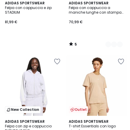
5
ADIDAS SPORTSWEAR
3
ADIDAS SPORTSWEAR
/
Felpa con cappuccio e zip
Felpa con cappuccio a
Colori
5
STADIUM
maniche lunghe con stampa
leopardata Essentials
81,99 €
70,99 €
5
/
5
New Collection
Outlet
5
4,9
ADIDAS SPORTSWEAR
ADIDAS SPORTSWEAR
/
/ 5
Felpa con zip e cappuccio
T-shirt Essentials con logo