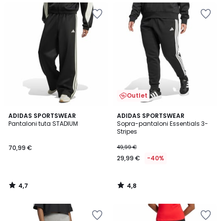
Outlet
4,7
4,8
ADIDAS SPORTSWEAR
ADIDAS SPORTSWEAR
/ 5
/ 5
Pantaloni tuta STADIUM
Sopra-pantaloni Essentials 3-
Stripes
70,99 €
49,99 €
29,99 €
-40%
4,7
4,8
/
/
5
5