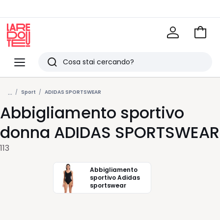
Vai
al
La
carrel
Redoute
Menu
Ricerca
Ultimi
...
articoli
Sport
ADIDAS SPORTSWEAR
Abbigliamento sportivo
visti
donna ADIDAS SPORTSWEAR
113
Abbigliamento
sportivo Adidas
sportswear