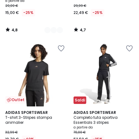
a partire da
20,00 €
29,99 €
15,00 €
-25%
22,49 €
-25%
4,8
4,7
/
/
5
5
Outlet
Saldi
4,5
4,7
ADIDAS SPORTSWEAR
4
ADIDAS SPORTSWEAR
/ 5
/ 5
T-shirt 3-Stripes stampa
Completo tuta sportiva
Colori
animalier
Essentials 3 stripes
a partire da
32,99 €
70,00 €