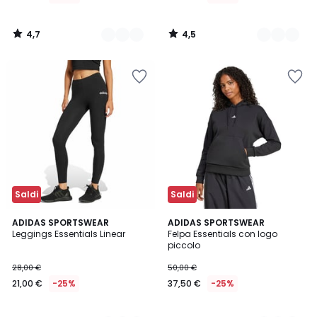
da
21,00
4,7
4,5
€
/
/
5
5
Invece
di
30,00
€
30%
di
sconto
applicato.
Saldi
Saldi
4,6
4,9
2
ADIDAS SPORTSWEAR
3
ADIDAS SPORTSWEAR
/ 5
/ 5
Leggings Essentials Linear
Felpa Essentials con logo
Colori
Colori
piccolo
28,00 €
50,00 €
21,00 €
-25%
37,50 €
-25%