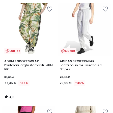
Outlet
Outlet
4,5
ADIDAS SPORTSWEAR
ADIDAS SPORTSWEAR
/ 5
Pantaloni larghi stampati FARM
Pantaloni in file Essentials 3
RIO
Stripes
119,00 €
49,99 €
77,35 €
-35%
29,99 €
-40%
4,5
/
5