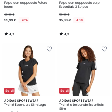
/ 5
/ 5
Felpa con cappuccio Future
Felpa con cappuccio e zip
Icons
Essentials 3 Stripes
69,99 €
59,99 €
55,99 €
-20%
35,99 €
-40%
4,7
4,9
/
/
5
5
Saldi
Saldi
4,8
4,7
2
ADIDAS SPORTSWEAR
ADIDAS SPORTSWEAR
/ 5
/ 5
T-shirt Essentials Slim Logo
T-shirt a tre bande Essentials
Colori
Slim