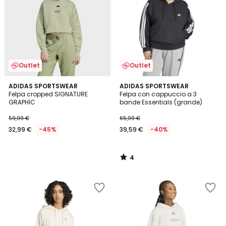
Outlet
Outlet
4
ADIDAS SPORTSWEAR
ADIDAS SPORTSWEAR
/
Felpa cropped SIGNATURE
Felpa con cappuccio a 3
5
GRAPHIC
bande Essentials (grande)
59,99 €
65,99 €
32,99 €
-45%
39,59 €
-40%
4
/
5