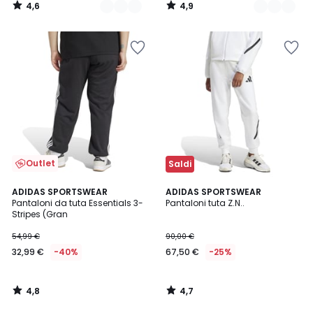
4,6
4,9
/
/
5
5
Outlet
Saldi
4,8
4,7
ADIDAS SPORTSWEAR
ADIDAS SPORTSWEAR
/ 5
/ 5
Pantaloni da tuta Essentials 3-
Pantaloni tuta Z.N..
Stripes (Gran
54,99 €
90,00 €
32,99 €
-40%
67,50 €
-25%
4,8
4,7
/
/
5
5