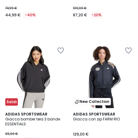
74,99 €
109,00 €
44,99 €
-40%
87,20 €
-20%
New Collection
Saldi
4,3
ADIDAS SPORTSWEAR
ADIDAS SPORTSWEAR
/ 5
Giacca bomber tela 3 bande
Giacca con zip FARM RIO
ESSENTIALS
65,00 €
129,00 €