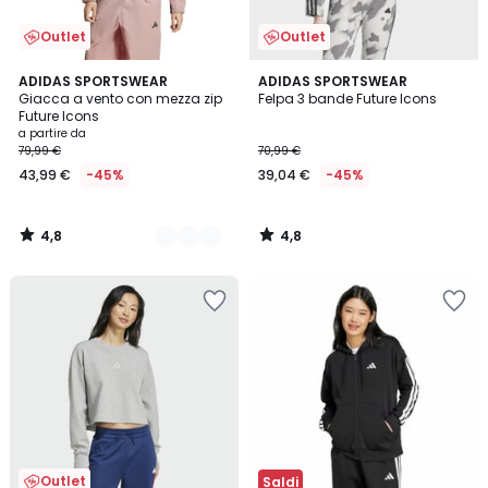
Outlet
Outlet
4,8
4,8
2
ADIDAS SPORTSWEAR
ADIDAS SPORTSWEAR
/ 5
/ 5
Giacca a vento con mezza zip
Felpa 3 bande Future Icons
Colori
Future Icons
a partire da
79,99 €
70,99 €
43,99 €
-45%
39,04 €
-45%
4,8
4,8
/
/
5
5
Outlet
Saldi