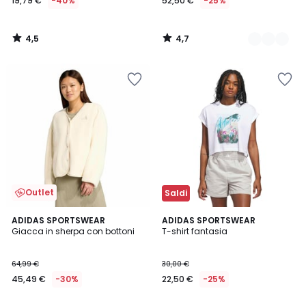
19,79 €
-40%
52,50 €
-25%
4,5
4,7
/
/
5
5
Outlet
Saldi
4,7
5
ADIDAS SPORTSWEAR
ADIDAS SPORTSWEAR
/ 5
/
Giacca in sherpa con bottoni
T-shirt fantasia
5
64,99 €
30,00 €
45,49 €
-30%
22,50 €
-25%