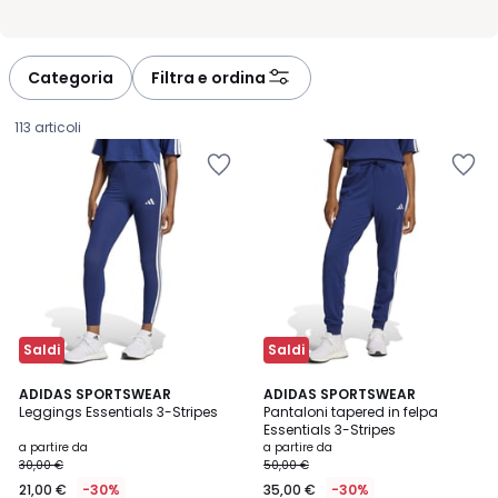
Categoria
Filtra e ordina
113 articoli
Saldi
Saldi
4,7
4,5
4
ADIDAS SPORTSWEAR
2
ADIDAS SPORTSWEAR
/ 5
/ 5
Leggings Essentials 3-Stripes
Pantaloni tapered in felpa
Colori
Colori
Essentials 3-Stripes
Prezzo
a partire da
a partire da
30,00 €
50,00 €
a
21,00 €
-30%
35,00 €
-30%
partire