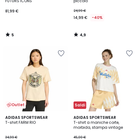
5
FUTURS ICONS
piccolo
81,99 €
24,99 €
14,99 €
-40%
5
4,9
/
/
5
5
Outlet
Saldi
4,9
ADIDAS SPORTSWEAR
ADIDAS SPORTSWEAR
/ 5
T-shirt FARM RIO
T-shirt a maniche corte,
morbida, stampa vintage
34,99 €
45,00 €