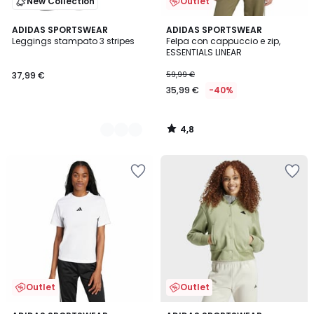
New Collection
Outlet
4,8
2
ADIDAS SPORTSWEAR
ADIDAS SPORTSWEAR
/ 5
Leggings stampato 3 stripes
Felpa con cappuccio e zip,
Colori
ESSENTIALS LINEAR
37,99 €
59,99 €
35,99 €
-40%
4,8
/
5
Outlet
Outlet