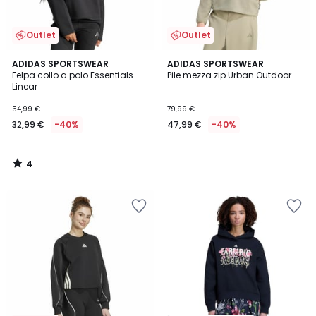
Outlet
Outlet
4
ADIDAS SPORTSWEAR
ADIDAS SPORTSWEAR
/
Felpa collo a polo Essentials
Pile mezza zip Urban Outdoor
5
Linear
54,99 €
79,99 €
32,99 €
-40%
47,99 €
-40%
4
/
5