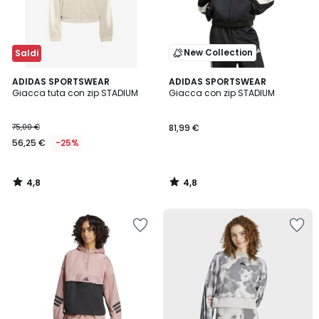
New Collection
Saldi
4,8
4,8
ADIDAS SPORTSWEAR
ADIDAS SPORTSWEAR
/ 5
/ 5
Giacca tuta con zip STADIUM
Giacca con zip STADIUM
75,00 €
81,99 €
56,25 €
-25%
4,8
4,8
/
/
5
5