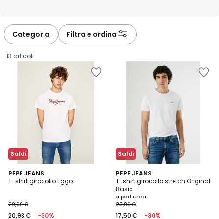
Categoria
Filtra e ordina
13 articoli
Saldi
Saldi
4,7
4,8
3
PEPE JEANS
4
PEPE JEANS
/ 5
/ 5
T-shirt girocollo Eggo
T-shirt girocollo stretch Original
Colori
Colori
Basic
20,93
a partire da
29,90 €
25,00 €
€
20,93 €
-30%
17,50 €
-30%
Invece