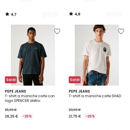
di
29,90
4,8
4,7
€
/
/
5
5
30%
di
sconto
applicato.
Saldi
Saldi
PEPE JEANS
2
PEPE JEANS
T-shirt a maniche corte con
T-shirt a maniche corte SHAD
Colori
logo SPENCER dietro
35,00 €
29,00 €
26,25 €
-25%
21,75 €
-25%