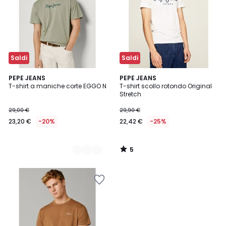
Saldi
Saldi
5
2
PEPE JEANS
PEPE JEANS
/
T-shirt a maniche corte EGGO N
T-shirt scollo rotondo Original
Colori
5
Stretch
29,00 €
29,90 €
23,20 €
-20%
22,42 €
-25%
5
/
5