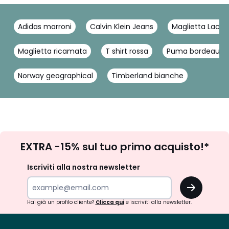
Adidas marroni
Calvin Klein Jeans
Maglietta Lacos
Maglietta ricamata
T shirt rossa
Puma bordeaux
Norway geographical
Timberland bianche
Iscrizione
EXTRA -15% sul tuo primo acquisto!*
newsletter
Iscriviti alla nostra newsletter
OK
Hai già un profilo cliente?
Clicca qui
e iscriviti alla newsletter.