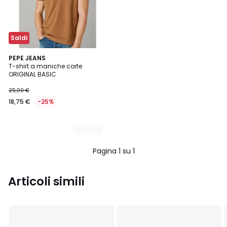
Saldi
2
PEPE JEANS
T-shirt a maniche corte
Colori
ORIGINAL BASIC
25,00 €
18,75 €
-25%
Pagina 1 su 1
Articoli simili