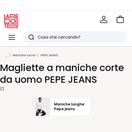
Vai
al
La
carrel
Redoute
Menu
Ricerca
Ultimi
...
articoli
Maniche corte
PEPE JEANS
Magliette a maniche corte
visti
da uomo PEPE JEANS
13
Maniche lunghe
Pepe jeans