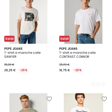
Saldi
Saldi
PEPE JEANS
4
PEPE JEANS
T-shirt a maniche corte
T-shirt a maniche corte
Colori
SAWYER
CONTRAST CONNOR
35,00 €
25,00 €
26,25 €
-25%
18,75 €
-25%