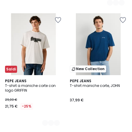
New Collection
Saldi
2
PEPE JEANS
PEPE JEANS
T-shirt a maniche corte con
T-shirt maniche corte, JOHN
Colori
logo GRIFFIN
29,00 €
37,99 €
21,75 €
-25%