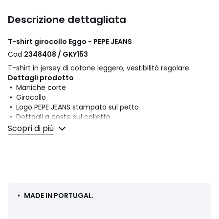
Descrizione dettagliata
T-shirt girocollo Eggo - PEPE JEANS
Cod
2348408 / GKY153
T-shirt in jersey di cotone leggero, vestibilità regolare.
Dettagli prodotto
• Maniche corte
• Girocollo
• Logo PEPE JEANS stampato sul petto
• Dettagli a coste sul colletto
• Cuciture a doppio ago su maniche e orlo
Scopri di più
• Colori a contrasto sul logo stampato
Composizione e Manutenzione
• 100% cotone
• Temperatura di lavaggio a 30°
• Stirare a bassa temperatura / non candeggiare
• Capo adatto all'asciugatrice a bassa temperatura
•
MADE IN PORTUGAL
.
• Non lavare a secco