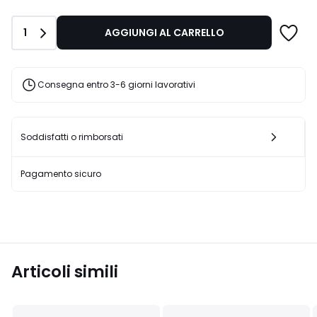
di
29,90
Quantità
1
AGGIUNGI AL CARRELLO
€
30%
di
sconto
Consegna entro 3-6 giorni lavorativi
applicato.
Soddisfatti o rimborsati
Pagamento sicuro
Articoli simili