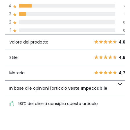
conto di tutti i
4
2
paesi
3
1
Recensione 100% verificata,
2
0
La Redoute si impegna
1
0
Valore del
5
12
4,6
prodotto
4
2
Valore del prodotto
4,6
3
1
Stile
4,6
2
Stile
4,6
0
1
0
Materia
4,7
Materia
4,7
In base alle opinioni
l'articolo veste
In base alle opinioni l'articolo veste
Impeccabile
Impeccabile
93% dei clienti consiglia questo articolo
93% dei clienti consiglia
questo articolo
Vedi i dettagli delle recensioni