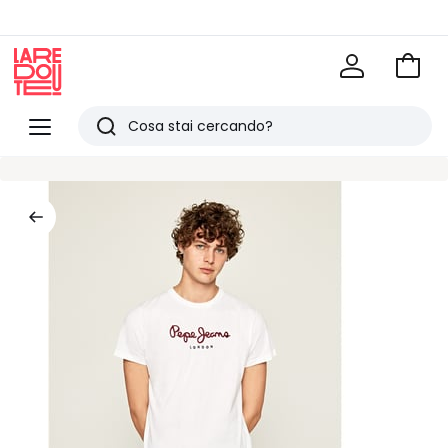
Vai
al
La
carrel
Redoute
Menu
Ricerca
Ultimi
articoli
visti