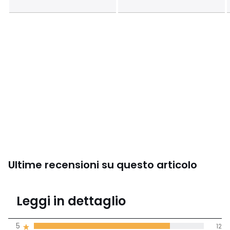
Ultime recensioni su questo articolo
4,7
Leggi in dettaglio
(15 recensioni)
di media tenendo
5
12