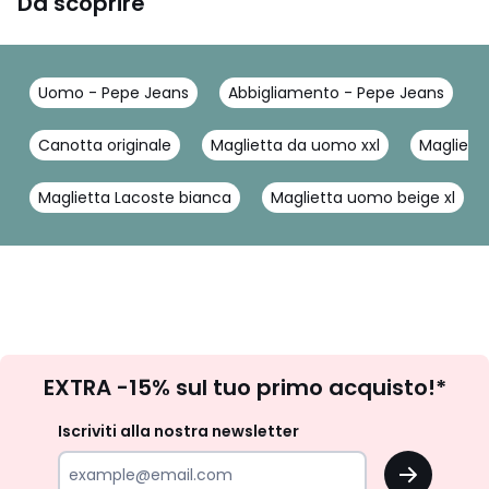
Da scoprire
Uomo - Pepe Jeans
Abbigliamento - Pepe Jeans
Canotta originale
Maglietta da uomo xxl
Maglietta
Maglietta Lacoste bianca
Maglietta uomo beige xl
Iscrizione
EXTRA -15% sul tuo primo acquisto!*
newsletter
Iscriviti alla nostra newsletter
OK