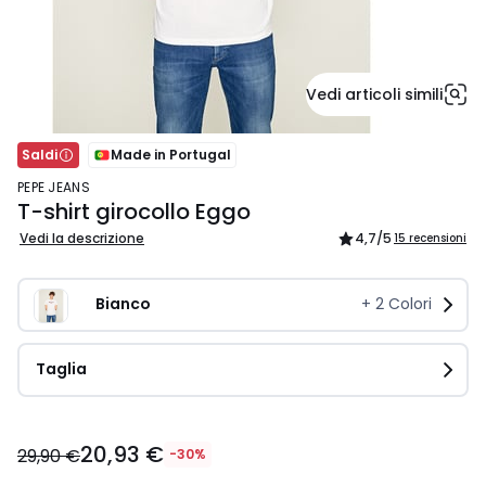
Vedi articoli simili
Saldi
Made in Portugal
PEPE JEANS
T-shirt girocollo Eggo
Vedi la descrizione
4,7
/5
15 recensioni
Bianco
+
2
Colori
Taglia
20,93
20,93 €
€
29,90 €
-30%
Invece