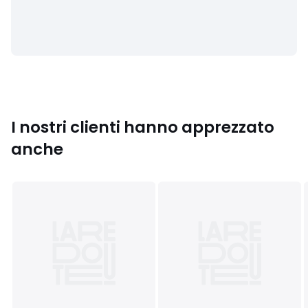
Colori
Bianco, Blu marino, Nero
Taglie
XS, S, M, L, XL, XXL
I nostri clienti hanno apprezzato
anche