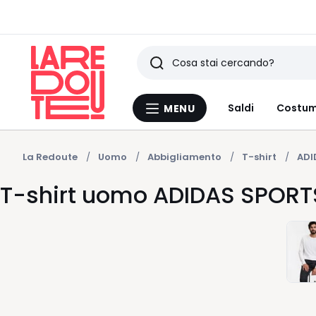
Ricerca
Ultimi
Saldi
Costum
MENU
Menu
articoli
La
Redoute
visti
La Redoute
Uomo
Abbigliamento
T-shirt
ADI
T-shirt uomo ADIDAS SPOR