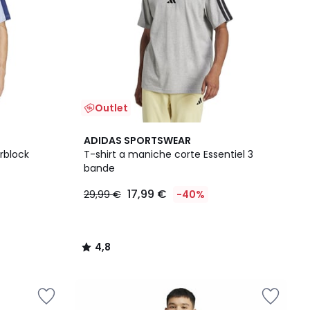
Outlet
4,8
ADIDAS SPORTSWEAR
/ 5
rblock
T-shirt a maniche corte Essentiel 3
bande
17,99 €
29,99 €
-40%
4,8
/
5