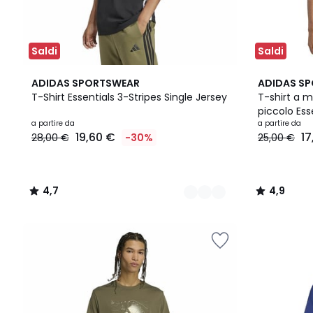
Saldi
Saldi
2
4,7
6
4,9
ADIDAS SPORTSWEAR
ADIDAS S
Colori
/ 5
Colori
/ 5
T-Shirt Essentials 3-Stripes Single Jersey
T-shirt a 
piccolo Ess
a partire da
a partire da
19,60 €
17
28,00 €
-30%
25,00 €
4,7
4,9
/
/
5
5