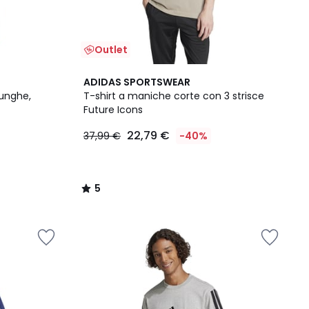
Outlet
5
ADIDAS SPORTSWEAR
/
lunghe,
T-shirt a maniche corte con 3 strisce
5
Future Icons
22,79 €
37,99 €
-40%
5
/
5