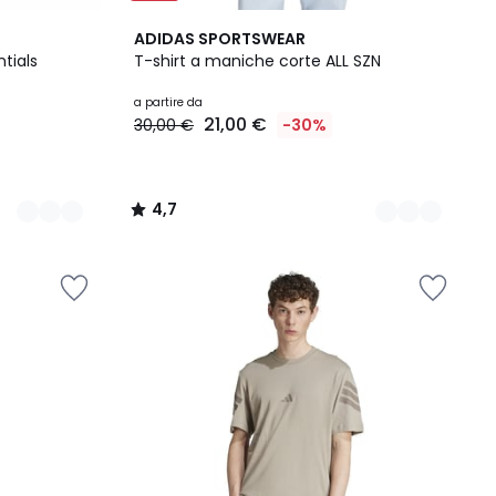
5
4,7
ADIDAS SPORTSWEAR
Colori
/ 5
tials
T-shirt a maniche corte ALL SZN
a partire da
21,00 €
30,00 €
-30%
4,7
/
5