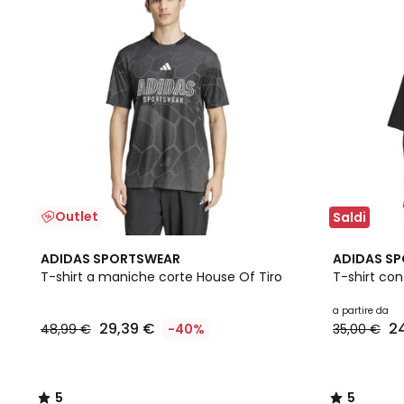
Outlet
Saldi
5
2
5
ADIDAS SPORTSWEAR
ADIDAS S
/
Colori
/
T-shirt a maniche corte House Of Tiro
T-shirt con
5
5
a partire da
29,39 €
2
48,99 €
-40%
35,00 €
5
5