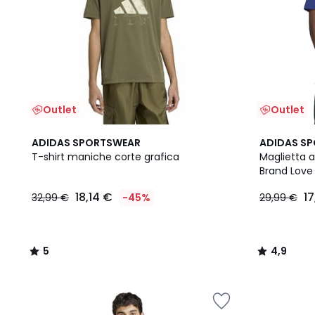
Outlet
Outlet
5
4,9
ADIDAS SPORTSWEAR
ADIDAS S
/
/ 5
T-shirt maniche corte grafica
Maglietta 
5
Brand Love
18,14 €
1
32,99 €
-45%
29,99 €
5
4,9
/
/
5
5