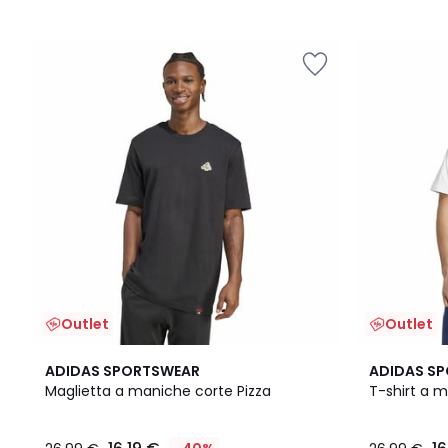
/
/
5
5
Outlet
Outlet
4,9
4,8
ADIDAS SPORTSWEAR
ADIDAS S
/ 5
/ 5
Maglietta a maniche corte Pizza
T-shirt a m