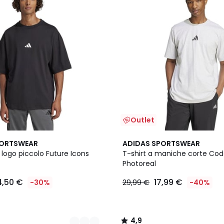
Outlet
4,9
PORTSWEAR
ADIDAS SPORTSWEAR
/ 5
 logo piccolo Future Icons
T-shirt a maniche corte Cod
Photoreal
4,50 €
17,99 €
-30%
29,99 €
-40%
4,9