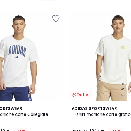
/
5
Outlet
4,9
PORTSWEAR
ADIDAS SPORTSWEAR
/ 5
aniche corte Collegiate
T-shirt maniche corte grafic