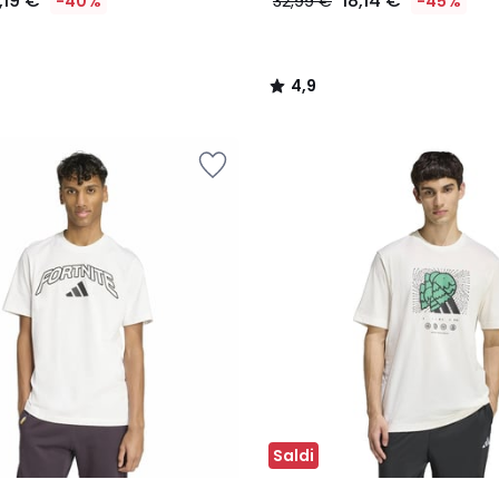
,19 €
18,14 €
-40%
32,99 €
-45%
4,9
/
5
Saldi