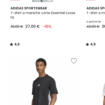
4,6
2
4,9
ADIDAS SPORTSWEAR
ADIDAS S
/ 5
Colori
/ 5
T-shirt a maniche corte Essentiel Loose
T-shirt a 
Fit
27,00
a partire da
27,00 €
3
30,00 €
-10%
40,00 €
€
Invece
di
30,00
4,6
4,9
€
/
/
10%
5
5
di
sconto
applicato.