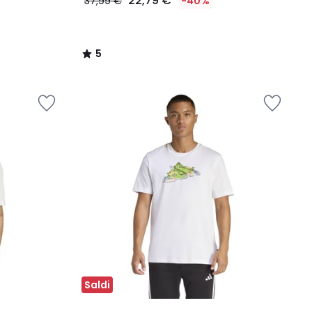
22,79 €
37,99 €
-40%
5
/
5
Saldi