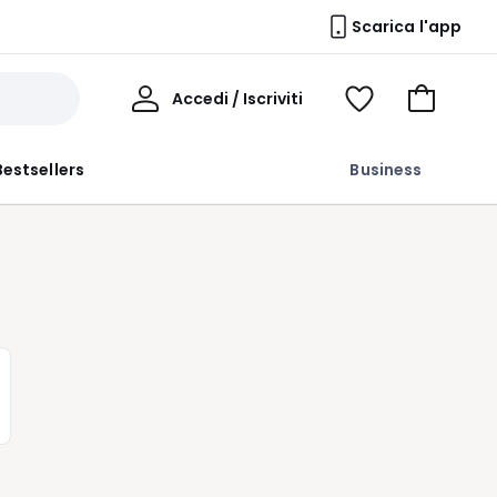
Scarica l'app
Il
Accedi / Iscriviti
Voir
Vai
Mio
ma
al
Profilo
wishlist
carrello
Bestsellers
Business