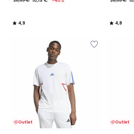
16,19 €
16
26,99 €
-40%
26,99 €
4,9
4,8
/
/
5
5
Outlet
Outlet