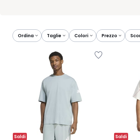
Ordina
taglie
colori
prezzo
sco
Saldi
Saldi