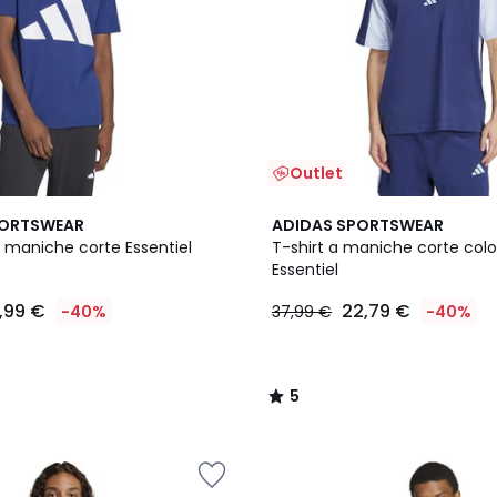
Outlet
5
PORTSWEAR
ADIDAS SPORTSWEAR
/
a maniche corte Essentiel
T-shirt a maniche corte colo
5
Essentiel
7,99 €
22,79 €
-40%
37,99 €
-40%
5
/
5