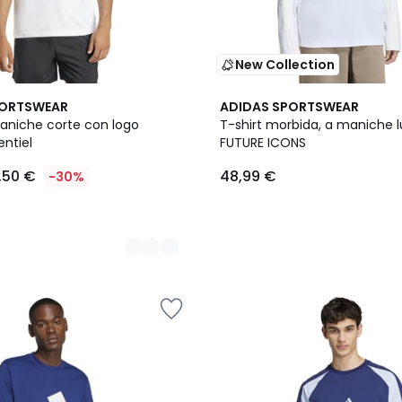
New Collection
PORTSWEAR
ADIDAS SPORTSWEAR
maniche corte con logo
T-shirt morbida, a maniche 
entiel
FUTURE ICONS
,50 €
48,99 €
-30%