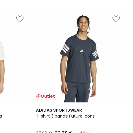
Outlet
5
ADIDAS SPORTSWEAR
/
a
T-shirt 3 bande Future Icons
5