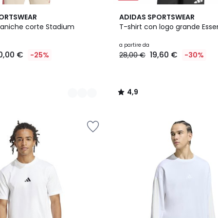
2
4,9
PORTSWEAR
ADIDAS SPORTSWEAR
Colori
/ 5
maniche corte Stadium
T-shirt con logo grande Essen
a partire da
0,00 €
19,60 €
-25%
28,00 €
-30%
4,9
/
5