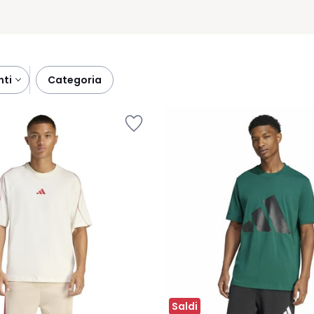
nti
categoria
Saldi