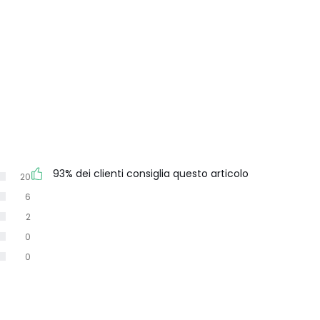
93% dei clienti consiglia questo articolo
20
6
2
0
0