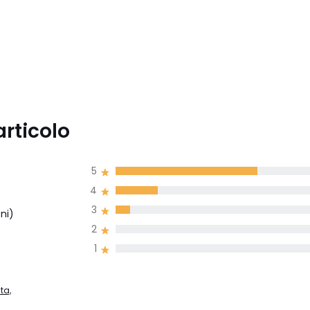
articolo
5
4
3
ni)
2
1
ta,