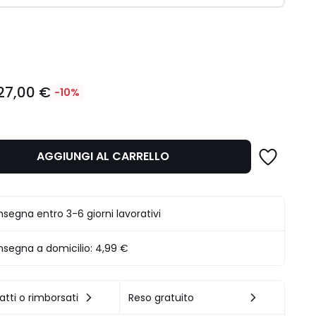
ità
27,00 €
-10%
AGGIUNGI AL CARRELLO
.
segna entro 3-6 giorni lavorativi
segna a domicilio:
4,99 €
atti o rimborsati
Reso gratuito