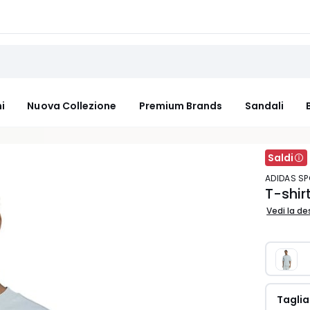
i
Nuova Collezione
Premium Brands
Sandali
Saldi
ADIDAS 
T-shir
Vedi la de
Taglia