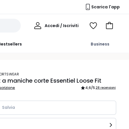
Scarica l'app
Il
Accedi / Iscriviti
Voir
Vai
Mio
ma
al
Profilo
wishlist
carrello
Bestsellers
Business
SPORTSWEAR
t a maniche corte Essentiel Loose Fit
scrizione
4,6
/5
28 recensioni
Salvia