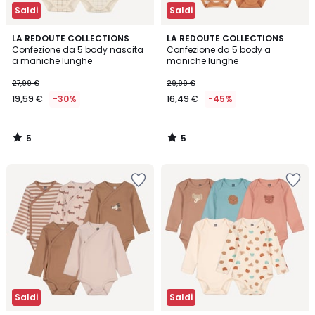
Saldi
Saldi
5
5
LA REDOUTE COLLECTIONS
LA REDOUTE COLLECTIONS
/
/
Confezione da 5 body nascita
Confezione da 5 body a
5
5
a maniche lunghe
maniche lunghe
27,99 €
29,99 €
19,59 €
-30%
16,49 €
-45%
5
5
/
/
5
5
Saldi
Saldi