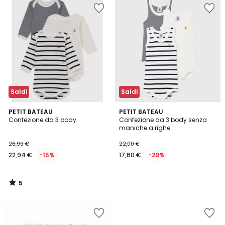
Saldi
Saldi
5
PETIT BATEAU
PETIT BATEAU
/
Confezione da 3 body
Confezione da 3 body senza
5
maniche a righe
26,99 €
22,00 €
22,94 €
-15%
17,60 €
-20%
5
/
5