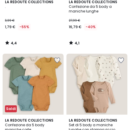
4,4
4,1
LA REDOUTE COLLECTIONS
LA REDOUTE COLLECTIONS
/ 5
/ 5
.
Confezione da 5 body a
maniche lunghe
3,99 €
27,99 €
1,79 €
-55%
16,79 €
-40%
4,4
4,1
/
/
5
5
Saldi
3,5
4,7
LA REDOUTE COLLECTIONS
LA REDOUTE COLLECTIONS
/ 5
/ 5
Confezione da 5 body
Set di 5 body a maniche
maniche corte
lunghe con stampa riccio