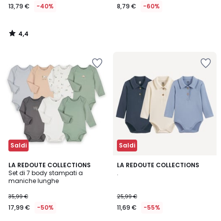
13,79 €
-40%
8,79 €
-60%
4,4
/
5
Saldi
Saldi
5
LA REDOUTE COLLECTIONS
LA REDOUTE COLLECTIONS
/
Set di 7 body stampati a
.
5
maniche lunghe
35,99 €
25,99 €
17,99 €
-50%
11,69 €
-55%