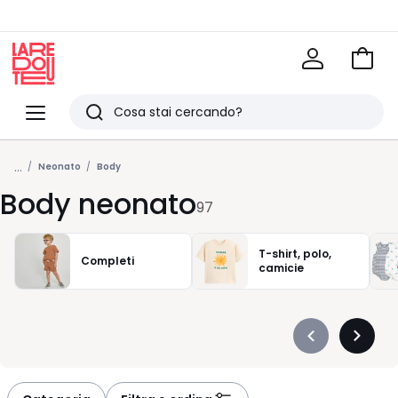
Vai
al
La
carrel
Redoute
Menu
Ricerca
Ultimi
...
articoli
Neonato
Body
Body neonato
visti
97
T-shirt, polo,
Completi
camicie
Précédent
Suivan
-
-
défiler
défiler
à
à