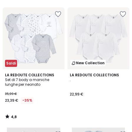
5
New Collection
Saldi
4,8
LA REDOUTE COLLECTIONS
LA REDOUTE COLLECTIONS
/ 5
Set di 7 body a maniche
.
lunghe per neonato
35,99 €
22,99 €
23,39 €
-35%
4,8
/
5