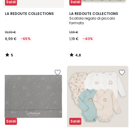
Saldi
Saldi
5
4,8
LA REDOUTE COLLECTIONS
LA REDOUTE COLLECTIONS
/
/ 5
.
Scatola regalo di piccolo
5
formato
19,99 €
1,99 €
6,99 €
-65%
1,19 €
-40%
5
4,8
/
/
5
5
Saldi
Saldi