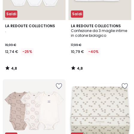
Saldi
Saldi
4,8
4,8
LA REDOUTE COLLECTIONS
LA REDOUTE COLLECTIONS
/ 5
/ 5
.
Confezione da 3 maglie intime
in cotone biologico
16,99 €
17,99 €
12,74 €
-25%
10,79 €
-40%
4,8
4,8
/
/
5
5