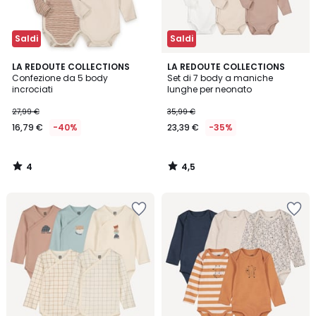
Saldi
Saldi
4
4,5
LA REDOUTE COLLECTIONS
LA REDOUTE COLLECTIONS
/
/ 5
Confezione da 5 body
Set di 7 body a maniche
5
incrociati
lunghe per neonato
27,99 €
35,99 €
16,79 €
-40%
23,39 €
-35%
4
4,5
/
/
5
5