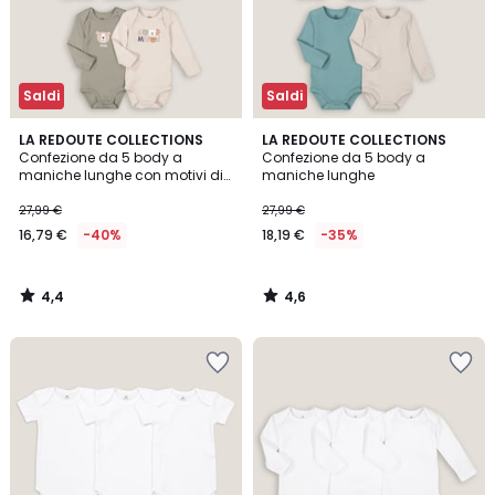
Saldi
Saldi
4,4
4,6
LA REDOUTE COLLECTIONS
LA REDOUTE COLLECTIONS
/ 5
/ 5
Confezione da 5 body a
Confezione da 5 body a
maniche lunghe con motivi di
maniche lunghe
animali
27,99 €
27,99 €
16,79 €
-40%
18,19 €
-35%
4,4
4,6
/
/
5
5