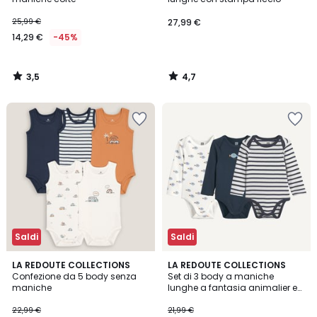
25,99 €
27,99 €
14,29 €
-45%
3,5
4,7
/
/
5
5
Saldi
Saldi
4,4
LA REDOUTE COLLECTIONS
LA REDOUTE COLLECTIONS
/ 5
Confezione da 5 body senza
Set di 3 body a maniche
maniche
lunghe a fantasia animalier e
a righe
22,99 €
21,99 €