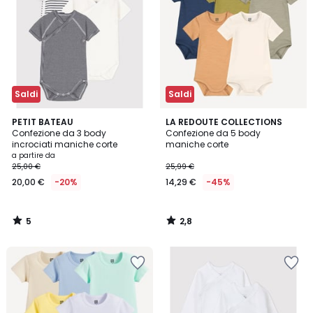
Saldi
Saldi
5
2,8
PETIT BATEAU
LA REDOUTE COLLECTIONS
/
/ 5
Confezione da 3 body
Confezione da 5 body
5
incrociati maniche corte
maniche corte
a partire da
25,00 €
25,99 €
20,00 €
-20%
14,29 €
-45%
5
2,8
/
/
5
5