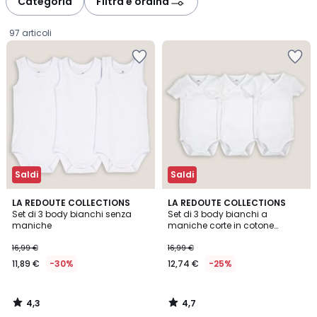
Categoria
Filtra e ordina
gauche
droite
97 articoli
Saldi
Saldi
4,3
4,7
LA REDOUTE COLLECTIONS
LA REDOUTE COLLECTIONS
/ 5
/ 5
Set di 3 body bianchi senza
Set di 3 body bianchi a
maniche
maniche corte in cotone
11,89
organico
16,99 €
16,99 €
€
11,89 €
-30%
12,74 €
-25%
Invece
di
16,99
4,3
4,7
€
/
/