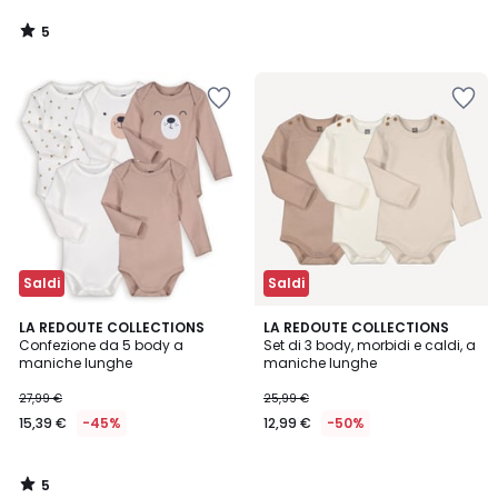
5
/
5
Saldi
Saldi
5
LA REDOUTE COLLECTIONS
LA REDOUTE COLLECTIONS
/
Confezione da 5 body a
Set di 3 body, morbidi e caldi, a
5
maniche lunghe
maniche lunghe
27,99 €
25,99 €
15,39 €
-45%
12,99 €
-50%
5
/