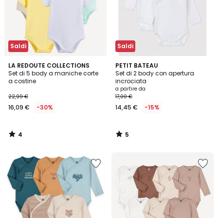
Saldi
Saldi
4
5
LA REDOUTE COLLECTIONS
PETIT BATEAU
/
/
Set di 5 body a maniche corte
Set di 2 body con apertura
5
5
a costine
incrociata
a partire da
22,99 €
17,00 €
16,09 €
-30%
14,45 €
-15%
4
5
/
/
5
5