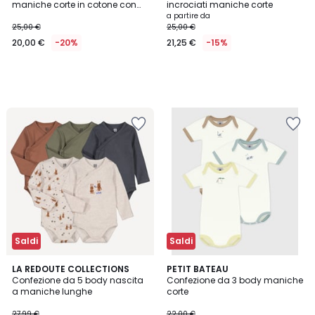
maniche corte in cotone con
incrociati maniche corte
stampa orsetto
a partire da
25,00 €
25,00 €
20,00 €
-20%
21,25 €
-15%
Saldi
Saldi
3
LA REDOUTE COLLECTIONS
PETIT BATEAU
/
Confezione da 5 body nascita
Confezione da 3 body maniche
5
a maniche lunghe
corte
27,99 €
22,00 €