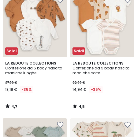
Saldi
Saldi
4,7
4,5
LA REDOUTE COLLECTIONS
LA REDOUTE COLLECTIONS
/ 5
/ 5
Confezione da 5 body nascita
Confezione da 5 body nascita
maniche lunghe
maniche corte
27,99 €
22,99 €
18,19 €
-35%
14,94 €
-35%
4,7
4,5
/
/
5
5