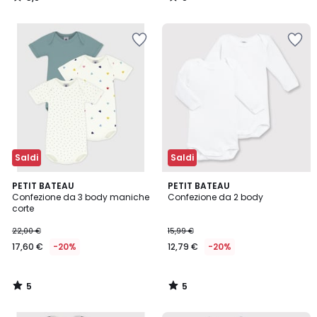
/
/
5
5
Saldi
Saldi
5
5
PETIT BATEAU
PETIT BATEAU
/
/
Confezione da 3 body maniche
Confezione da 2 body
5
5
corte
22,00 €
15,99 €
17,60 €
-20%
12,79 €
-20%
5
5
/
/
5
5