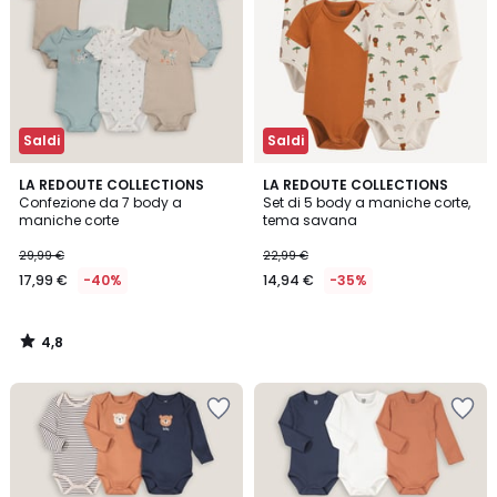
Saldi
Saldi
4,8
LA REDOUTE COLLECTIONS
LA REDOUTE COLLECTIONS
/ 5
Confezione da 7 body a
Set di 5 body a maniche corte,
maniche corte
tema savana
29,99 €
22,99 €
17,99 €
-40%
14,94 €
-35%
4,8
/
5