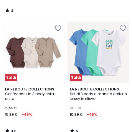
4
/
5
Saldi
Saldi
3,8
5
LA REDOUTE COLLECTIONS
LA REDOUTE COLLECTIONS
/ 5
/
Confezione da 3 body tinta
Set di 3 body a manica corta in
5
unita
jersey in rilievo
27,99 €
19,99 €
15,39 €
-45%
10,99 €
-45%
3,8
5