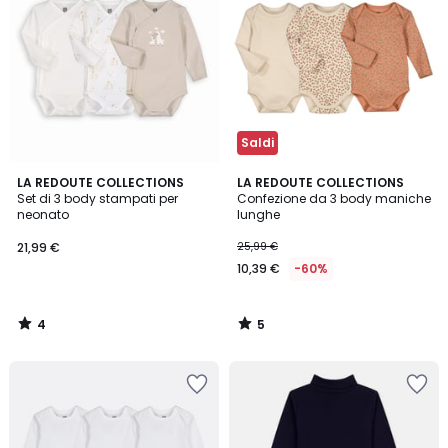
Saldi
4
5
LA REDOUTE COLLECTIONS
LA REDOUTE COLLECTIONS
/
/
Set di 3 body stampati per
Confezione da 3 body maniche
5
5
neonato
lunghe
21,99 €
25,99 €
10,39 €
-60%
4
5
/
/
5
5