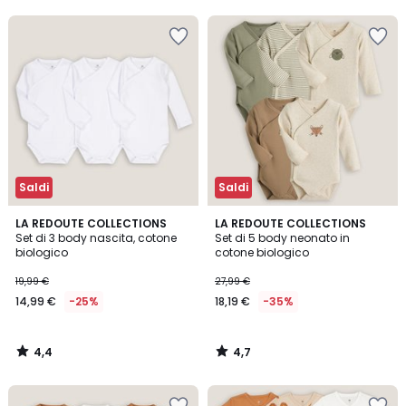
5
5
30%
di
sconto
applicato.
Saldi
Saldi
4,4
4,7
LA REDOUTE COLLECTIONS
LA REDOUTE COLLECTIONS
/ 5
/ 5
Set di 3 body nascita, cotone
Set di 5 body neonato in
biologico
cotone biologico
19,99 €
27,99 €
14,99 €
-25%
18,19 €
-35%
4,4
4,7
/
/
5
5