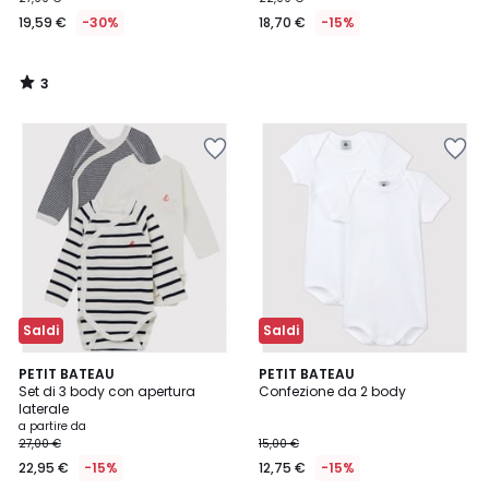
19,59 €
-30%
18,70 €
-15%
3
/
5
Saldi
Saldi
4
PETIT BATEAU
PETIT BATEAU
/
Set di 3 body con apertura
Confezione da 2 body
5
laterale
a partire da
27,00 €
15,00 €
22,95 €
-15%
12,75 €
-15%