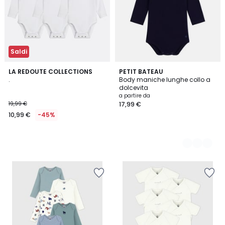
Saldi
LA REDOUTE COLLECTIONS
2
PETIT BATEAU
.
Body maniche lunghe collo a
Colori
dolcevita
a partire da
19,99 €
17,99 €
10,99 €
-45%