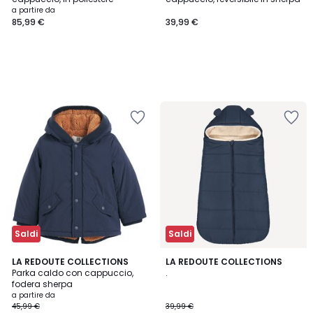
a partire da
85,99 €
39,99 €
Saldi
Saldi
4
3,2
2
LA REDOUTE COLLECTIONS
LA REDOUTE COLLECTIONS
/
/ 5
Parka caldo con cappuccio,
.
Colori
5
fodera sherpa
a partire da
45,99 €
39,99 €