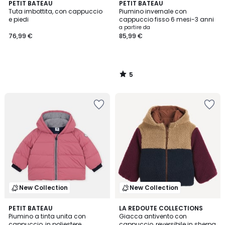
5
PETIT BATEAU
PETIT BATEAU
/
Tuta imbottita, con cappuccio
Piumino invernale con
5
e piedi
cappuccio fisso 6 mesi-3 anni
a partire da
76,99 €
85,99 €
5
/
5
New Collection
New Collection
PETIT BATEAU
LA REDOUTE COLLECTIONS
Piumino a tinta unita con
Giacca antivento con
cappuccio, in poliestere
cappuccio, reversibile in sherpa