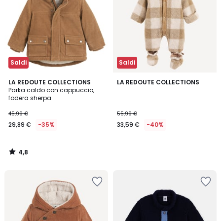
Saldi
Saldi
4,8
LA REDOUTE COLLECTIONS
LA REDOUTE COLLECTIONS
/ 5
Parka caldo con cappuccio,
.
fodera sherpa
45,99 €
55,99 €
29,89 €
-35%
33,59 €
-40%
4,8
/
5