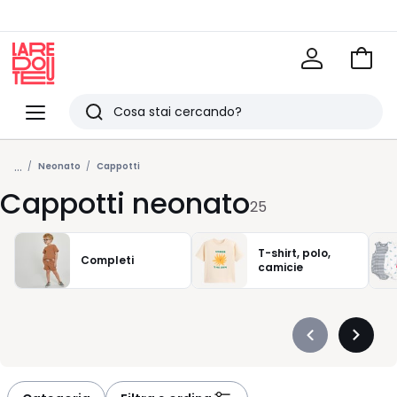
Vai
al
La
carrel
Redoute
Menu
Ricerca
Ultimi
...
articoli
Neonato
Cappotti
Cappotti neonato
visti
25
T-shirt, polo,
Completi
camicie
Précédent
Suivan
-
-
défiler
défiler
à
à