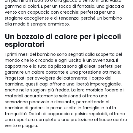
un piumino imbottito o una giacca a vento in una vasta
gamma di colori. E per un tocco di fantasia, una giacca a
vento con cappuccio con orecchie: perfetta per una
stagione accogliente e di tendenza, perché un bambino
alla moda è sempre ammirato.
Un bozzolo di calore per i piccoli
esploratori
I primi mesi del bambino sono segnati dalla scoperta del
mondo che lo circonda e ogni uscita è un'avventura. Il
cappottino e la tuta da pilota sono gli alleati perfetti per
garantire un calore costante e una protezione ottimale.
Progettati per avvolgere delicatamente il corpo del
bambino, questi capi offrono una libertà impareggiabile,
anche nelle stagioni più fredde. La loro morbida fodera e i
materiali accuratamente selezionati offrono una
sensazione piacevole e rilassante, permettendo al
bambino di godersi le prime uscite in famiglia in tutta
tranquillità. Dotati di cappuccio e polsini regolabili, offrono
una copertura completa e una protezione efficace contro
vento e pioggia.