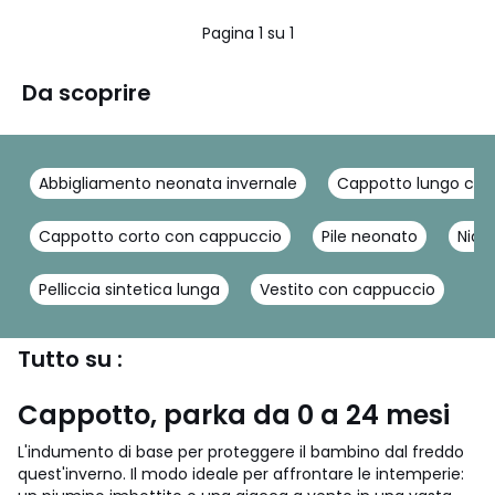
5
Pagina 1 su 1
Da scoprire
Abbigliamento neonata invernale
Cappotto lungo con
Cappotto corto con cappuccio
Pile neonato
Nido
Pelliccia sintetica lunga
Vestito con cappuccio
Tutto su :
Cappotto, parka da 0 a 24 mesi
L'indumento di base per proteggere il bambino dal freddo
quest'inverno. Il modo ideale per affrontare le intemperie: