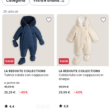
Categoria
Filtra e ordina
gauche
droite
25 articoli
Saldi
Saldi
4,4
3,9
2
LA REDOUTE COLLECTIONS
LA REDOUTE COLLECTIONS
/ 5
/ 5
Tutina calda con cappuccio
Calda tuta con cappuccio in
Colori
sherpa
Prezzo
a partire da
45,99 €
49,99 €
a
25,29 €
-45%
29,99 €
-40%
partire
da
25,29
3,9
4,4
€
/
/