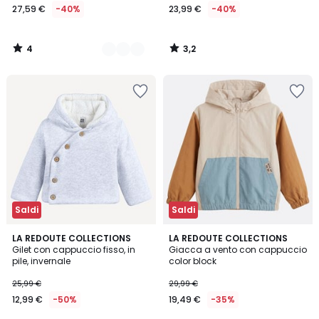
27,59 €
-40%
23,99 €
-40%
4
3,2
/
/
5
5
Saldi
Saldi
5
5
2
LA REDOUTE COLLECTIONS
LA REDOUTE COLLECTIONS
/
/
Gilet con cappuccio fisso, in
Giacca a vento con cappuccio
Colori
5
5
pile, invernale
color block
25,99 €
29,99 €
12,99 €
-50%
19,49 €
-35%