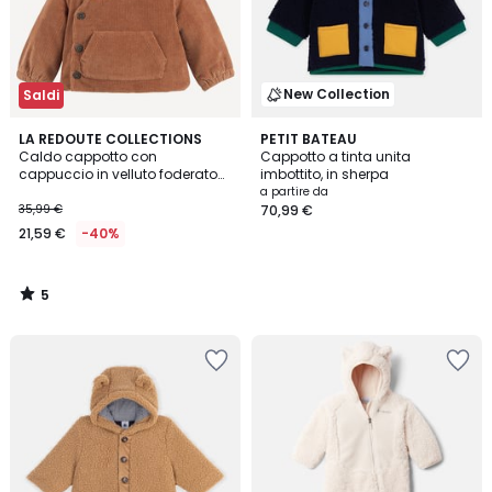
New Collection
Saldi
5
LA REDOUTE COLLECTIONS
PETIT BATEAU
/
Caldo cappotto con
Cappotto a tinta unita
5
cappuccio in velluto foderato
imbottito, in sherpa
in tessuto sherpa
a partire da
35,99 €
70,99 €
21,59 €
-40%
5
/
5