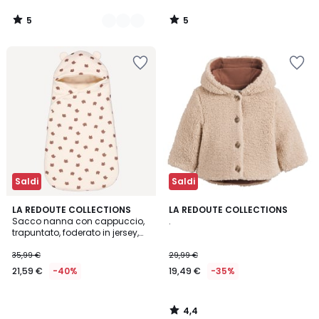
5
5
/
/
5
5
Saldi
Saldi
4,4
LA REDOUTE COLLECTIONS
LA REDOUTE COLLECTIONS
/ 5
Sacco nanna con cappuccio,
.
trapuntato, foderato in jersey,
compatibile con seggiolino
auto
35,99 €
29,99 €
21,59 €
-40%
19,49 €
-35%
4,4
/