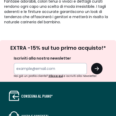
Fantasie adorabili, colori tenui o vivaci e dettagli curati
rendono ogni capo una scelta di moda irresistibile. I tagli
aderenti e le finiture accurate garantiscono un look di
tendenza che affascinerà i genitori e metterà in risalto la
naturale carineria del bambino.
Iscrizione
EXTRA -15% sul tuo primo acquisto!*
newsletter
Iscriviti alla nostra newsletter
OK
Hai già un profilo cliente?
Clicca qui
e iscriviti alla newsletter.
CONSEGNA AL PIANO*