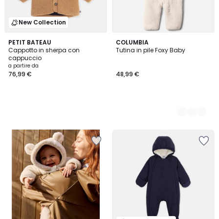
New Collection
PETIT BATEAU
2
COLUMBIA
Cappotto in sherpa con
Tutina in pile Foxy Baby
Colori
cappuccio
a partire da
76,99 €
48,99 €