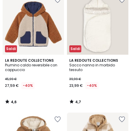
Saldi
Saldi
4,6
4,7
LA REDOUTE COLLECTIONS
LA REDOUTE COLLECTIONS
/ 5
/ 5
Piumino caldo reversibile con
Sacco nanna in morbido
cappuccio
tessuto
45,99 €
39,99 €
27,59 €
-40%
23,99 €
-40%
4,6
4,7
/
/
5
5