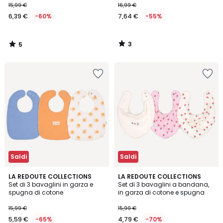
15,99 €
16,99 €
€
6,39 €
-60%
7,64 €
-55%
Invece
di
15,99
3
5
€
/
/
5
5
60%
di
sconto
applicato.
Saldi
Saldi
LA REDOUTE COLLECTIONS
LA REDOUTE COLLECTIONS
Set di 3 bavaglini in garza e
Set di 3 bavaglini a bandana,
spugna di cotone
in garza di cotone e spugna
15,99 €
15,99 €
5,59 €
-65%
4,79 €
-70%