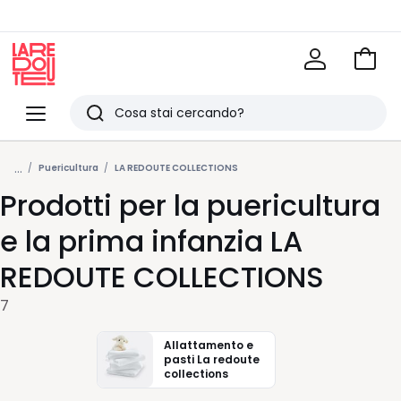
Vai
al
La
carrel
Redoute
Menu
Ricerca
Ultimi
...
articoli
Puericultura
LA REDOUTE COLLECTIONS
Prodotti per la puericultura
visti
e la prima infanzia LA
REDOUTE COLLECTIONS
7
Allattamento e
pasti La redoute
collections