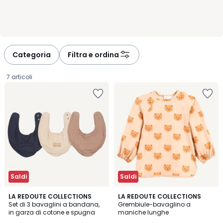
Categoria
Filtra e ordina
7 articoli
Saldi
Saldi
5
3
LA REDOUTE COLLECTIONS
LA REDOUTE COLLECTIONS
/
/
Set di 3 bavaglini a bandana,
Grembiule-bavaglino a
5
5
in garza di cotone e spugna
maniche lunghe
6,39