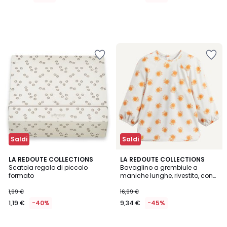
Saldi
Saldi
4,8
LA REDOUTE COLLECTIONS
LA REDOUTE COLLECTIONS
/ 5
Scatola regalo di piccolo
Bavaglino a grembiule a
formato
maniche lunghe, rivestito, con
stampa soli
1,99 €
16,99 €
1,19 €
-40%
9,34 €
-45%