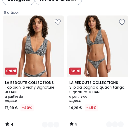
gauche
droite
6 articoli
Saldi
Saldi
4
3
2
LA REDOUTE COLLECTIONS
2
LA REDOUTE COLLECTIONS
/
/
Top bikini a vichy Signature
Slip da bagno a quadri, tanga,
Colori
Colori
5
5
JOHANE
Signature JOHANE
Prezzo
a partire da
a partire da
29,99 €
25,99 €
a
17,99 €
-40%
14,29 €
-45%
partire
da
17,99
3
4
€
/
/
5