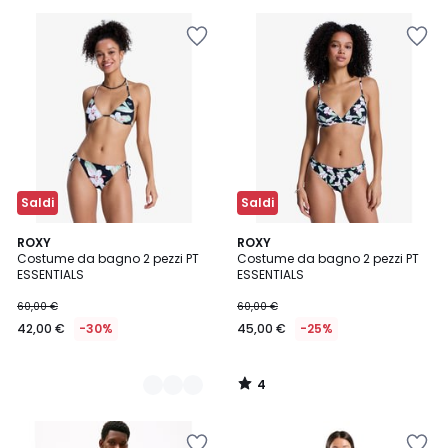
5
Invece
di
29,99
€
40%
di
sconto
applicato.
Saldi
Saldi
4
2
ROXY
ROXY
/
Costume da bagno 2 pezzi PT
Costume da bagno 2 pezzi PT
Colori
5
ESSENTIALS
ESSENTIALS
60,00 €
60,00 €
42,00 €
-30%
45,00 €
-25%
4
/
5