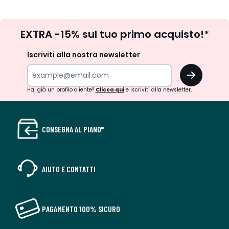
Iscrizione
EXTRA -15% sul tuo primo acquisto!*
newsletter
Iscriviti alla nostra newsletter
OK
Hai già un profilo cliente?
Clicca qui
e iscriviti alla newsletter.
CONSEGNA AL PIANO*
AIUTO E CONTATTI
PAGAMENTO 100% SICURO