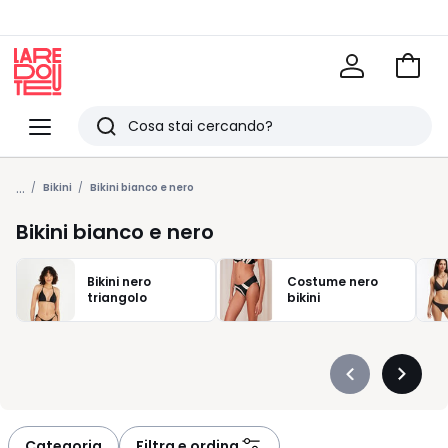
Vai
al
La
carrel
Redoute
Menu
Ricerca
Ultimi
...
articoli
Bikini
Bikini bianco e nero
visti
Bikini bianco e nero
Bikini nero
Costume nero
triangolo
bikini
Précédent
Suivan
-
-
défiler
défiler
à
à
Categoria
Filtra e ordina