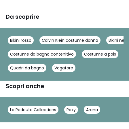
Da scoprire
Bikini rosso
Calvin Klein costume donna
Bikini nero
Costume da bagno contenitivo
Costume a pois
C
Quadri da bagno
Vogatore
Scopri anche
La Redoute Collections
Roxy
Arena