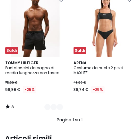
Saldi
Saldi
3
6
TOMMY HILFIGER
ARENA
/
Pantaloncini da bagno di
Costume da nuoto 2 pezzi
Colori
5
media lunghezza con tasca
MAXLIFE
con zip ORIGINAL
75,99 €
48,99 €
56,99 €
-25%
36,74 €
-25%
3
/
5
Pagina 1 su 1
Articoli simili