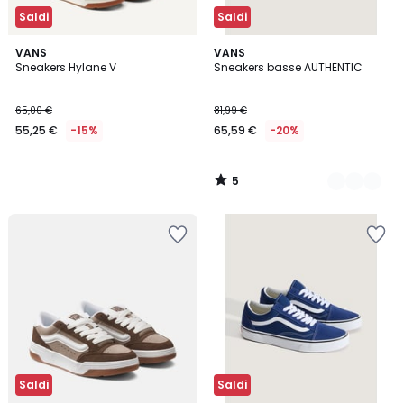
Saldi
Saldi
5
VANS
2
VANS
/
Sneakers Hylane V
Sneakers basse AUTHENTIC
Colori
5
65,00 €
81,99 €
55,25 €
-15%
65,59 €
-20%
5
/
5
Saldi
Saldi