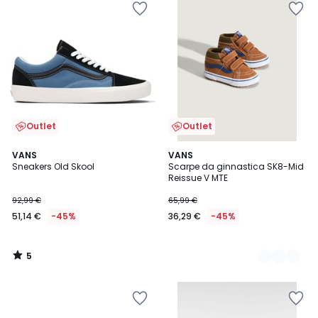
Outlet
Outlet
5
VANS
2
VANS
/
Sneakers Old Skool
Scarpe da ginnastica SK8-Mid
Colori
5
Reissue V MTE
92,99 €
65,99 €
51,14 €
-45%
36,29 €
-45%
5
/
5