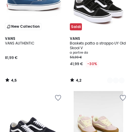
New Collection
Saldi
4,5
4,2
VANS
2
VANS
/ 5
/ 5
VANS AUTHENTIC
Baskets patta a strappo UY Old
Colori
Skool V
a partire da
81,99 €
59,99 €
41,99 €
-30%
4,5
4,2
/
/
5
5