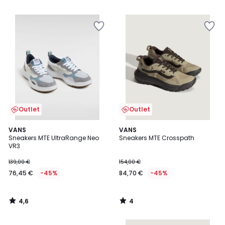
Outlet
Outlet
4,6
4
VANS
VANS
/ 5
/
Sneakers MTE UltraRange Neo
Sneakers MTE Crosspath
5
VR3
139,00 €
154,00 €
76,45 €
-45%
84,70 €
-45%
4,6
4
/
/
5
5