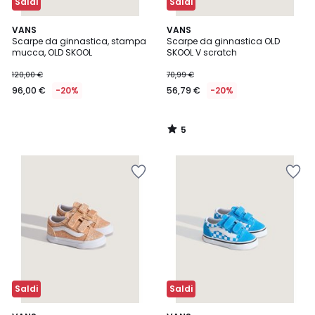
Saldi
Saldi
5
VANS
VANS
/
Scarpe da ginnastica, stampa
Scarpe da ginnastica OLD
5
mucca, OLD SKOOL
SKOOL V scratch
120,00 €
70,99 €
96,00 €
-20%
56,79 €
-20%
5
/
5
Saldi
Saldi