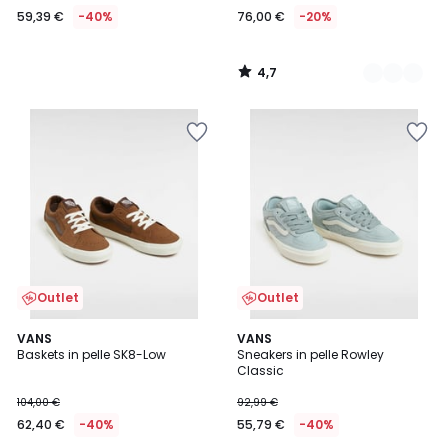
59,39 €
-40%
76,00 €
-20%
4,7
/
5
Outlet
Outlet
5
2
VANS
2
VANS
/
Baskets in pelle SK8-Low
Sneakers in pelle Rowley
Colori
Colori
5
Classic
104,00 €
92,99 €
62,40 €
-40%
55,79 €
-40%