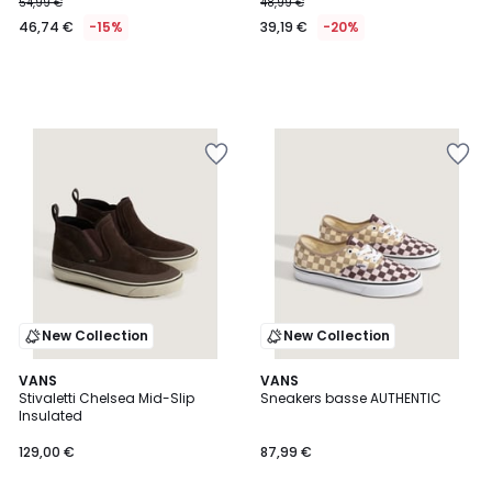
54,99 €
48,99 €
46,74 €
-15%
39,19 €
-20%
New Collection
New Collection
4,3
VANS
VANS
/ 5
Stivaletti Chelsea Mid-Slip
Sneakers basse AUTHENTIC
Insulated
129,00 €
87,99 €