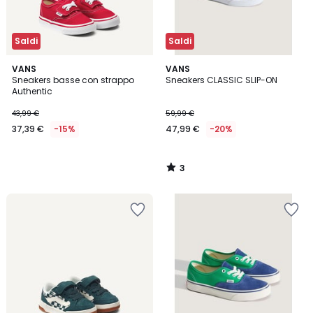
Saldi
Saldi
3
VANS
VANS
/
Sneakers basse con strappo
Sneakers CLASSIC SLIP-ON
5
Authentic
43,99 €
59,99 €
37,39 €
-15%
47,99 €
-20%
3
/
5