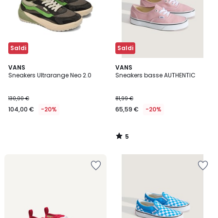
Saldi
Saldi
5
VANS
VANS
/
Sneakers Ultrarange Neo 2.0
Sneakers basse AUTHENTIC
5
130,00 €
81,99 €
104,00 €
-20%
65,59 €
-20%
5
/
5