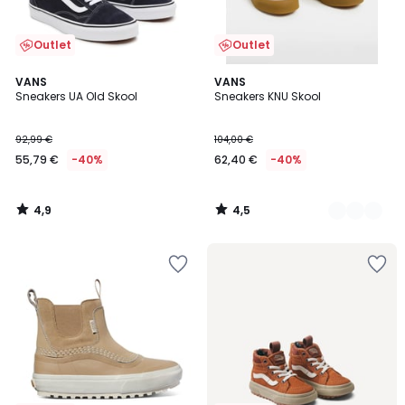
Outlet
Outlet
4,9
4,5
VANS
2
VANS
/ 5
/ 5
Sneakers UA Old Skool
Sneakers KNU Skool
Colori
92,99 €
104,00 €
55,79 €
-40%
62,40 €
-40%
4,9
4,5
/
/
5
5