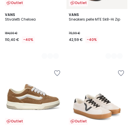
Outlet
Outlet
2
VANS
2
VANS
Stivaletti Chelsea
Sneakers pelle MTE Sk8-Hi Zip
Colori
Colori
184,00 €
70,99 €
110,40 €
-40%
42,59 €
-40%
Outlet
Outlet