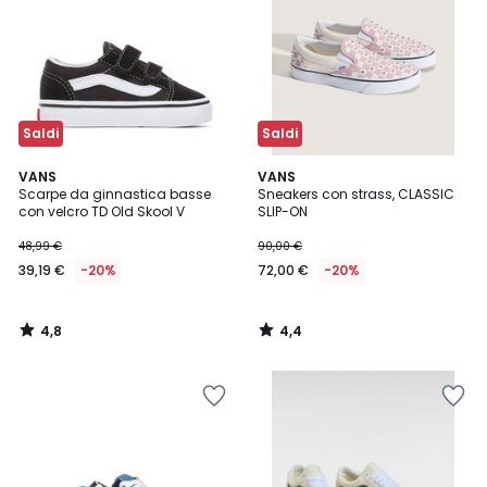
Saldi
Saldi
4,8
4,4
VANS
VANS
/ 5
/ 5
Scarpe da ginnastica basse
Sneakers con strass, CLASSIC
con velcro TD Old Skool V
SLIP-ON
48,99 €
90,00 €
39,19 €
-20%
72,00 €
-20%
4,8
4,4
/
/
5
5