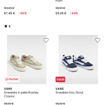
5
Push
159,00 €
98,99 €
87,45 €
-45%
59,39 €
-40%
5
/
5
Outlet
Saldi
4,7
VANS
2
VANS
/ 5
Sneakers in pelle Rowley
Sneakers Knu Skool
Colori
Classic
98,99 €
95,00 €