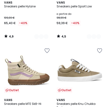
4,9
4,5
3
VANS
4
VANS
/ 5
/ 5
Sneakers pelle Hylane
Sneakers pelle Sport Low
Colori
Colori
a partire da
109,00 €
98,99 €
65,40 €
-40%
59,39 €
-40%
4,9
4,5
/
/
5
5
Outlet
Outlet
5
VANS
VANS
/
Sneakers pelle MTE Sk8-Hi
Sneakers pelle Knu Chukka