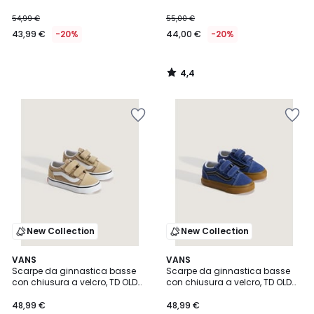
54,99 €
55,00 €
43,99 €
-20%
44,00 €
-20%
4,4
/
5
New Collection
New Collection
VANS
VANS
Scarpe da ginnastica basse
Scarpe da ginnastica basse
con chiusura a velcro, TD OLD
con chiusura a velcro, TD OLD
SKOOL V
SKOOL V GUM
48,99 €
48,99 €