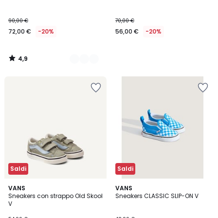
Colori
90,00 €
70,00 €
72,00 €
-20%
56,00 €
-20%
4,9
/
5
Saldi
Saldi
VANS
VANS
Sneakers con strappo Old Skool
Sneakers CLASSIC SLIP-ON V
V