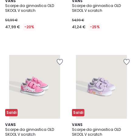
VANS
VANS
Scarpe da ginnastica OLD
Scarpe da ginnastica OLD
SKOOL V scratch
SKOOL V scratch
59,99 €
54,99 €
47,99 €
-20%
41,24 €
-25%
Saldi
Saldi
4,4
VANS
VANS
/ 5
Scarpe da ginnastica OLD
Scarpe da ginnastica OLD
SKOOL V scratch
SKOOL V scratch