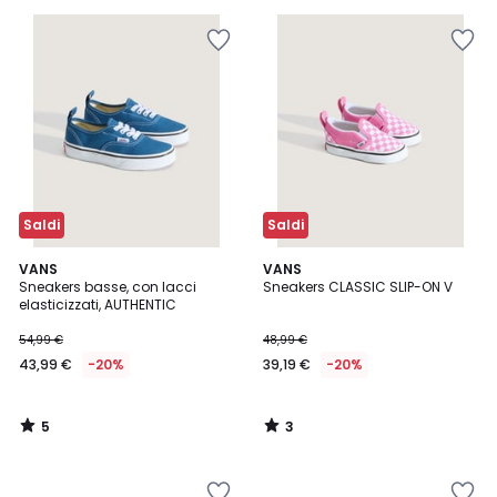
30%
di
sconto
applicato.
Saldi
Saldi
5
3
VANS
VANS
/
/
Sneakers basse, con lacci
Sneakers CLASSIC SLIP-ON V
5
5
elasticizzati, AUTHENTIC
54,99 €
48,99 €
43,99 €
-20%
39,19 €
-20%
5
3
/
/
5
5