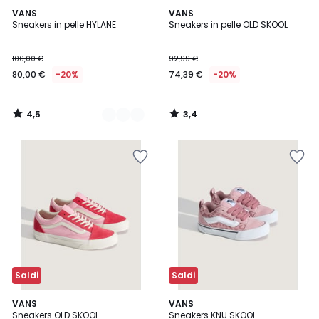
4,5
3,4
2
VANS
VANS
/ 5
/ 5
Sneakers in pelle HYLANE
Sneakers in pelle OLD SKOOL
Colori
100,00 €
92,99 €
80,00 €
-20%
74,39 €
-20%
4,5
3,4
/
/
5
5
Saldi
Saldi
4,9
2
VANS
VANS
/ 5
Sneakers OLD SKOOL
Sneakers KNU SKOOL