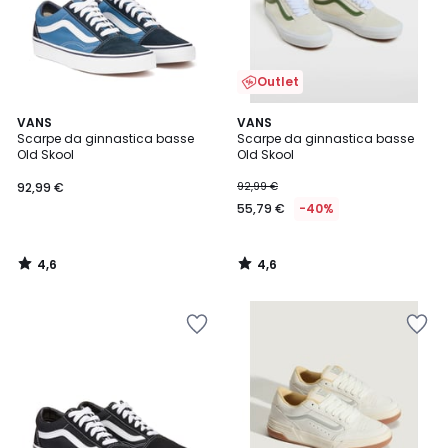
Outlet
4,6
4,6
VANS
VANS
/ 5
/ 5
Scarpe da ginnastica basse
Scarpe da ginnastica basse
Old Skool
Old Skool
92,99 €
92,99 €
55,79 €
-40%
4,6
4,6
/
/
5
5