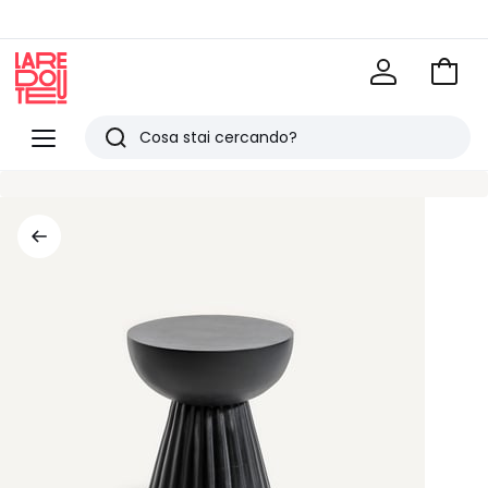
Vai
al
La
carrel
Redoute
Menu
Ricerca
Ultimi
articoli
visti