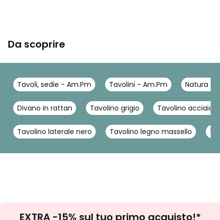
Da scoprire
Tavoli, sedie - Am.Pm
Tavolini - Am.Pm
Natura ta
Divano in rattan
Tavolino grigio
Tavolino acciaio 
Tavolino laterale nero
Tavolino legno massello
Ta
Iscrizione
EXTRA -15% sul tuo primo acquisto!*