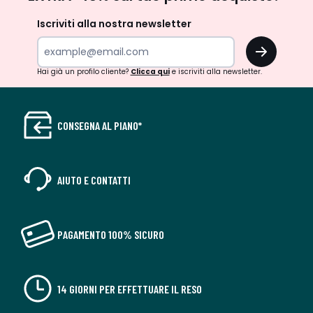
newsletter
Iscriviti alla nostra newsletter
OK
Hai già un profilo cliente?
Clicca qui
e iscriviti alla newsletter.
CONSEGNA AL PIANO*
AIUTO E CONTATTI
PAGAMENTO 100% SICURO
14 GIORNI PER EFFETTUARE IL RESO