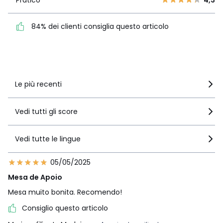
Pratico
4,3
Pratico
4,3
84% dei clienti consiglia
84% dei clienti consiglia questo articolo
questo articolo
Vedi i dettagli delle recensioni
Le più recenti
Vedi tutti gli score
Vedi tutte le lingue
05/05/2025
Mesa de Apoio
Mesa muito bonita. Recomendo!
Consiglio questo articolo