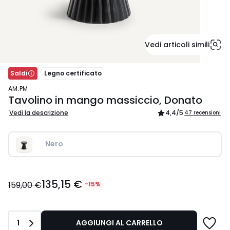
Vedi articoli simili
Saldi
Legno certificato
AM.PM
Tavolino in mango massiccio, Donato
Vedi la descrizione
4,4
/5
47 recensioni
Nero 
135,15
135,15 €
€
159,00 €
-15%
Invece
di
159,00
Quantità
1
AGGIUNGI AL CARRELLO
€