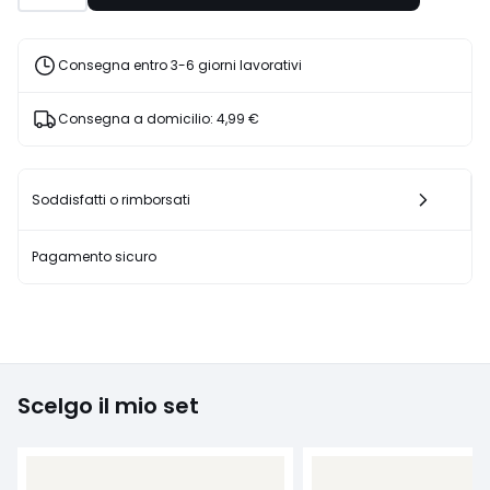
15%
di
sconto
Consegna entro 3-6 giorni lavorativi
applicato.
Consegna a domicilio:
4,99 €
Soddisfatti o rimborsati
Pagamento sicuro
Scelgo il mio set