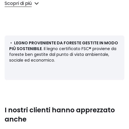
Descrizione
Scopri di più
• In massello di mango verniciato finitura con vernice
nitrocellulosica.
Dimensioni
• Diametro: 30 cm
• Altezza: 35 cm
•
LEGNO PROVENIENTE DA FORESTE GESTITE IN MODO
PIÙ SOSTENIBILE
. Il legno certificato FSC® proviene da
foreste ben gestite dal punto di vista ambientale,
Dimensioni e peso del collo
sociale ed economico.
1 collo
• L44 x A38 x P39 cm, 6,62 kg
Colori
Nero
Taglie
TU
I nostri clienti hanno apprezzato
anche