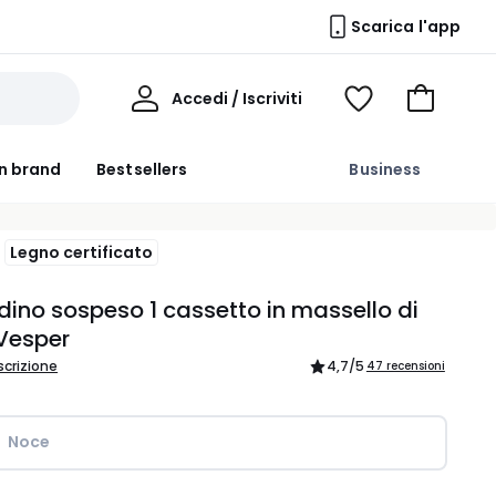
Scarica l'app
Il
Accedi / Iscriviti
Voir
Vai
Mio
ma
al
Profilo
wishlist
carrello
n brand
Bestsellers
Business
Legno certificato
no sospeso 1 cassetto in massello di
Vesper
scrizione
4,7
/5
47 recensioni
Noce