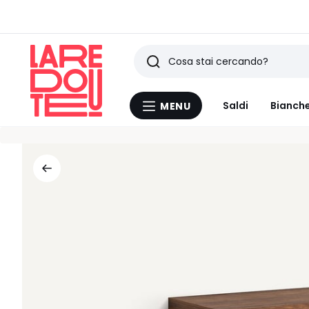
Ricerca
Ultimi
Saldi
Bianche
MENU
Menu
articoli
La
Redoute
visti