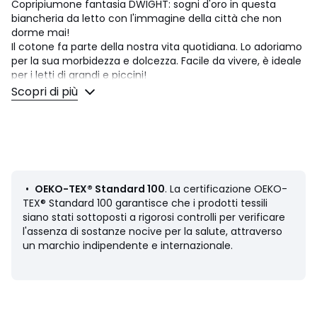
Copripiumone fantasia DWIGHT: sogni d'oro in questa
biancheria da letto con l'immagine della città che non
dorme mai!
Il cotone fa parte della nostra vita quotidiana. Lo adoriamo
per la sua morbidezza e dolcezza. Facile da vivere, è ideale
per i letti di grandi e piccini!
Scopri di più
Descrizione
• 100% cotone
• 57 fili/cm²
• Balza ai piedi
• Davanti: fantasia motivo città di New-York e scritta della
città molto grafico, dietro fantasia continua di motivi
•
OEKO-TEX® Standard 100
. La certificazione OEKO-
geometrici
TEX® Standard 100 garantisce che i prodotti tessili
siano stati sottoposti a rigorosi controlli per verificare
Manutenzione
l'assenza di sostanze nocive per la salute, attraverso
• Temperatura di lavaggio 60° (si consiglia un lavaggio a
un marchio indipendente e internazionale.
40° per i colori scuri).
• Lavando il bucato a 40° anziché a 60°, limiti il ​​consumo
di energia
Dimensioni