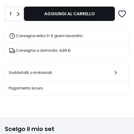
da
13,99
Quantità
1
AGGIUNGI AL CARRELLO
€
Invece
di
19,99
Consegna entro 3-6 giorni lavorativi
€
30%
Consegna a domicilio:
4,99 €
di
sconto
applicato.
Soddisfatti o rimborsati
Pagamento sicuro
Scelgo il mio set