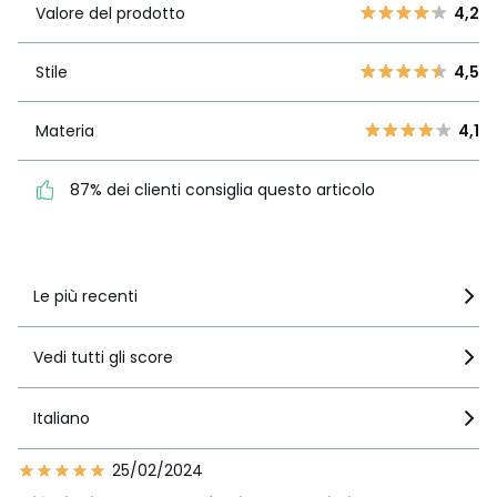
4
53
Valore del prodotto
4,2
3
17
Stile
4,5
2
Stile
4,5
10
1
7
Materia
4,1
Materia
4,1
87% dei clienti consiglia
questo articolo
87% dei clienti consiglia questo articolo
Vedi i dettagli delle recensioni
Le più recenti
Vedi tutti gli score
Italiano
25/02/2024