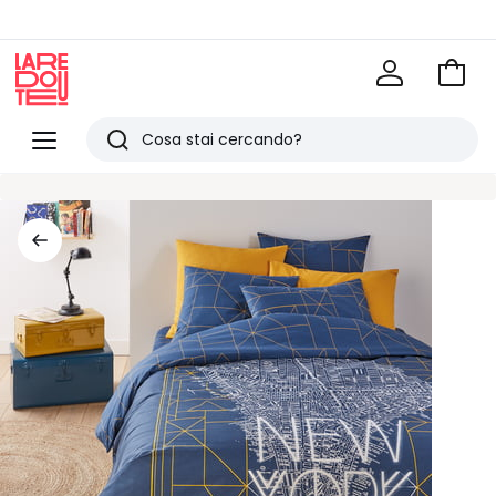
Vai
al
La
carrel
Redoute
Menu
Ricerca
Ultimi
articoli
visti