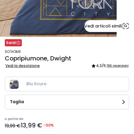
Vedi articoli simili
Saldi
SO'HOME
Copripiumone, Dwight
Vedi la descrizione
4,3
/5
196 recensioni
Blu Scuro
Taglia
Prezzo
a partire da
13,99 €
a
19,99 €
-30%
partire