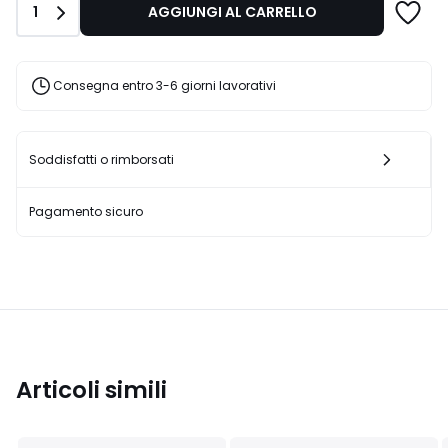
Quantità
1
AGGIUNGI AL CARRELLO
€
10%
di
sconto
Consegna entro 3-6 giorni lavorativi
applicato.
Soddisfatti o rimborsati
Pagamento sicuro
Articoli simili