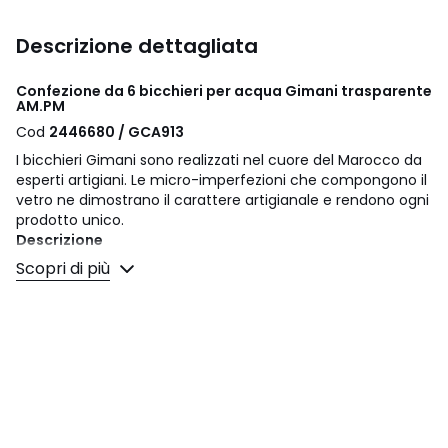
Descrizione dettagliata
Confezione da 6 bicchieri per acqua Gimani trasparente
AM.PM
Cod
2446680 / GCA913
I bicchieri Gimani sono realizzati nel cuore del Marocco da
esperti artigiani. Le micro-imperfezioni che compongono il
vetro ne dimostrano il carattere artigianale e rendono ogni
prodotto unico.
Descrizione
• 100% vetro
Scopri di più
• In vetro soffiato a bocca
• Lavorazione artigianale, ogni pezzo è unico
• Capacità 25 cl
• I riflessi turchesi del prodotto provengono dal vetro
utilizzato per la sua fabbricazione
Manutenzione
• Compatibile con la lavastoviglie
• Non compatibile con il microonde