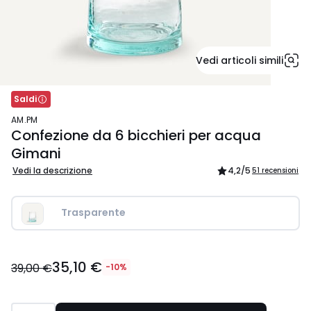
Vedi articoli simili
Saldi
AM.PM
Confezione da 6 bicchieri per acqua
Gimani
Vedi la descrizione
4,2
/5
51 recensioni
Trasparente
35,10
35,10 €
€
39,00 €
-10%
Invece
di
39,00