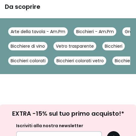
Da scoprire
Arte della tavola - Am.Pm
Bicchieri - Am.Pm
Gran
Bicchiere di vino
Vetro trasparente
Bicchieri
B
Bicchieri colorati
Bicchieri colorati vetro
Bicchieri
Iscrizione
EXTRA -15% sul tuo primo acquisto!*
newsletter
Iscriviti alla nostra newsletter
OK