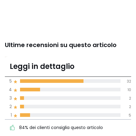
Ultime recensioni su questo articolo
4,2
Leggi in dettaglio
(51 recensioni)
di media tenendo
5
32
conto di tutti i
4
10
paesi
3
2
Recensione 100% verificata,
2
2
La Redoute si impegna
1
5
84% dei clienti consiglia
5
32
questo articolo
4
10
84% dei clienti consiglia questo articolo
3
2