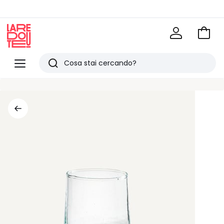
Vai
al
La
carrel
Redoute
Menu
Ricerca
Ultimi
articoli
visti