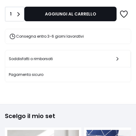
di
7,99
Quantità
1
AGGIUNGI AL CARRELLO
€
25%
di
sconto
Consegna entro 3-6 giorni lavorativi
applicato.
Soddisfatti o rimborsati
Pagamento sicuro
Scelgo il mio set