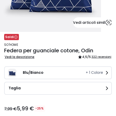
Vedi articoli simili
Saldi
SO'HOME
Federa per guanciale cotone, Odin
Vedi la descrizione
4,5
/5
322 recensioni
Blu/Bianco
+
1
Colore
Taglia
5,99
5,99 €
€
7,99 €
-25%
Invece