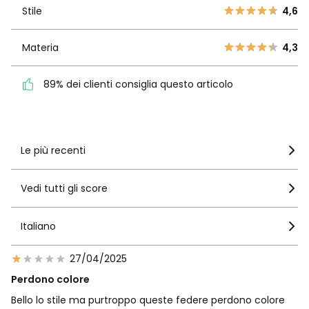
Stile
4,6
2
Stile
4,6
5
1
11
Materia
4,3
Materia
4,3
89% dei clienti consiglia
questo articolo
89% dei clienti consiglia questo articolo
Vedi i dettagli delle recensioni
Le più recenti
Vedi tutti gli score
Italiano
27/04/2025
Perdono colore
Bello lo stile ma purtroppo queste federe perdono colore