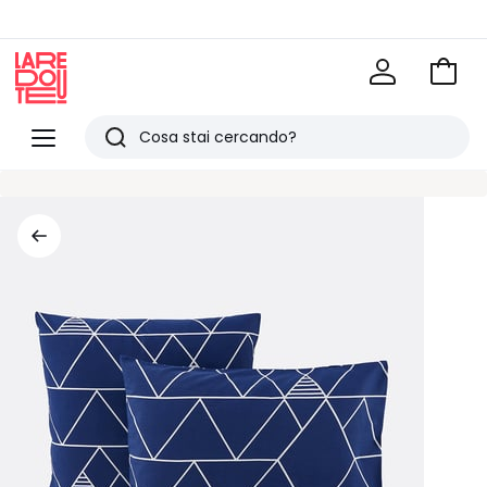
Vai
al
La
carrel
Redoute
Menu
Ricerca
Ultimi
articoli
visti