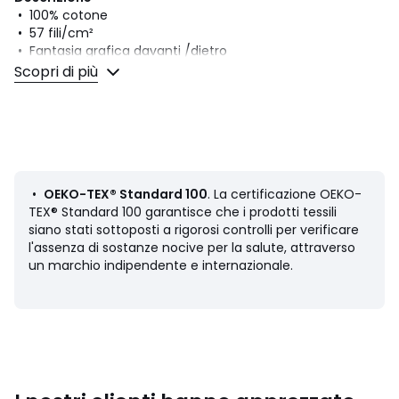
• 100% cotone
• 57 fili/cm²
• Fantasia grafica davanti /dietro
• Federa venduta singolarmente
Scopri di più
Manutenzione
• Temperatura di lavaggio 60° (si consiglia un lavaggio a
40° per i colori scuri).
• Lavando il bucato a 40° anziché a 60°, limiti il ​​consumo
di energia
•
OEKO-TEX® Standard 100
. La certificazione OEKO-
Dimensioni
TEX® Standard 100 garantisce che i prodotti tessili
• 63 x 63 cm: quadrata
siano stati sottoposti a rigorosi controlli per verificare
• 50 x 70 cm: rettangolare
l'assenza di sostanze nocive per la salute, attraverso
un marchio indipendente e internazionale.
Scheda prodotto relativa alle qualità e caratteristiche
ambientali
• Origine della produzione (tessitura, stampa, sartoria):
Bangladesh