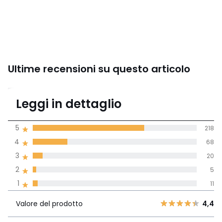
Ultime recensioni su questo articolo
4,5
Leggi in dettaglio
(322 recensioni)
di media tenendo
5
218
conto di tutti i
4
68
paesi
3
20
Recensione 100% verificata,
2
5
La Redoute si impegna
1
11
Valore del
5
218
4,4
prodotto
4
68
Valore del prodotto
4,4
3
20