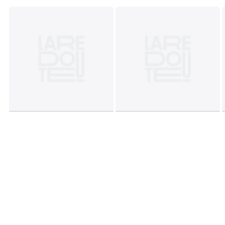
• Altezza: 2,5 cm
• Profondità: 17,4 cm
Dimensioni e peso del collo
1 collo
• L32,5 x A16 x P32,5 cm, 2,48 kg
Colori
Bianco/Blu Notte
Taglie
TU