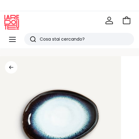
Vai
al
La
carrel
Redoute
Menu
Ricerca
Ultimi
articoli
visti