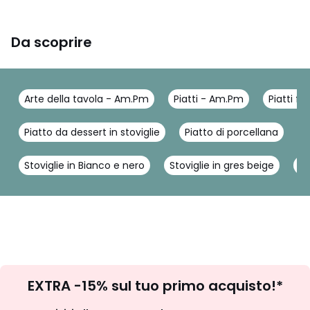
Da scoprire
Arte della tavola - Am.Pm
Piatti - Am.Pm
Piatti fo
Piatto da dessert in stoviglie
Piatto di porcellana
P
Stoviglie in Bianco e nero
Stoviglie in gres beige
St
Iscrizione
EXTRA -15% sul tuo primo acquisto!*
newsletter