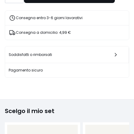
10%
di
sconto
Consegna entro 3-6 giorni lavorativi
applicato.
Consegna a domicilio:
4,99 €
Soddisfatti o rimborsati
Pagamento sicuro
Scelgo il mio set