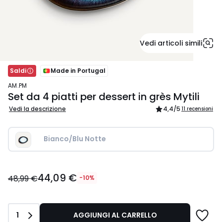
Vedi articoli simili
Saldi
Made in Portugal
AM.PM
Set da 4 piatti per dessert in grès Mytili
Vedi la descrizione
4,4
/5
11 recensioni
Bianco/Blu Notte 
44,09
44,09 €
€
48,99 €
-10%
Invece
di
48,99
Quantità
1
AGGIUNGI AL CARRELLO
€