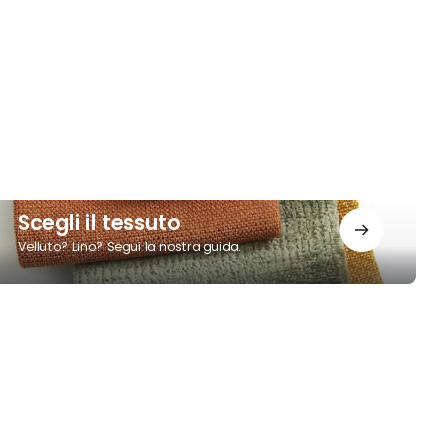
cegli
Scegli il tessuto
Velluto? Lino? Segui la nostra guida.
essuto