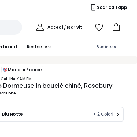
Scarica l'app
Il
Accedi / Iscriviti
Voir
Vai
Mio
ma
al
Profilo
wishlist
carrello
n brand
Bestsellers
Business
Made in France
 GALLINA X AM.PM
 Dormeuse in bouclé chiné, Rosebury
scrizione
Blu Notte
+
2
Colori
ità