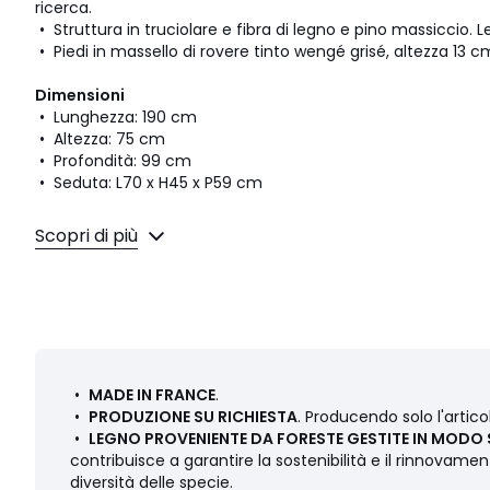
ricerca.
• Struttura in truciolare e fibra di legno e pino massiccio. 
• Piedi in massello di rovere tinto wengé grisé, altezza 13 c
Dimensioni
• Lunghezza: 190 cm
• Altezza: 75 cm
• Profondità: 99 cm
• Seduta: L70 x H45 x P59 cm
Imbottitura
Scopri di più
• Seduta imbottita in poliuretano espanso HR 35kg/m3, rive
240g/m2
• Schienale imbottito con poliuretano espanso HR 23kg/m3,
poliestere 240g/m2
Qualità
• 5 anni di garanzia commerciale La Redoute: struttura
•
MADE IN FRANCE
.
• Garanzia legale 2 anni: rivestimento
•
PRODUZIONE SU RICHIESTA
. Producendo solo l'artic
•
LEGNO PROVENIENTE DA FORESTE GESTITE IN MODO 
Consegna
contribuisce a garantire la sostenibilità e il rinnovam
• Questo prodotto sarà consegnato a domicilio. Attenzione!
diversità delle specie.
(porte, scale, ascensori) consentano il passaggio del pac