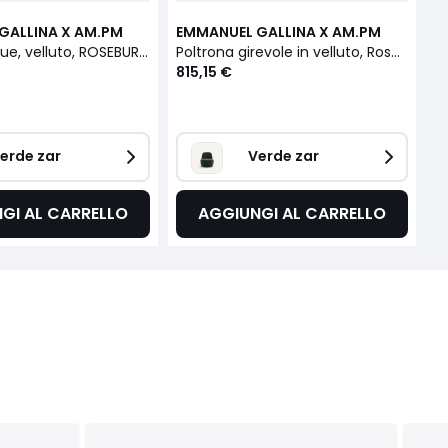
GALLINA X AM.PM
EMMANUEL GALLINA X AM.PM
E
Chaise longue, velluto, ROSEBURY, design di Emmanuel Gallina
Poltrona girevole in velluto, Rosebury
815,15 €
8
erde zar 
Verde zar 
GI AL CARRELLO
AGGIUNGI AL CARRELLO