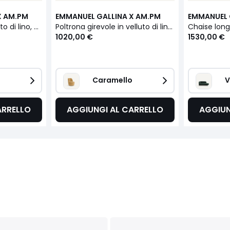
X AM.PM
EMMANUEL GALLINA X AM.PM
EMMANUEL 
Divano a letto in velluto di lino, Rosebury, design di Emmanuel Gallina
Poltrona girevole in velluto di lino, Rosebury
1020,00 €
1530,00 €
 
Caramello 
V
ARRELLO
AGGIUNGI AL CARRELLO
AGGIUN