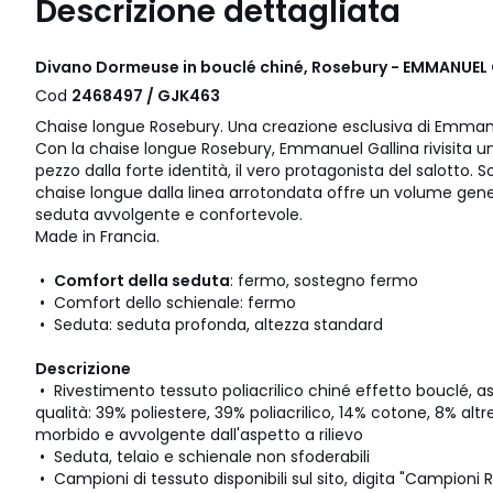
Descrizione dettagliata
Divano Dormeuse in bouclé chiné, Rosebury - EMMANUEL
Cod
2468497 / GJK463
Chaise longue Rosebury. Una creazione esclusiva di Emmanu
Con la chaise longue Rosebury, Emmanuel Gallina rivisita un 
pezzo dalla forte identità, il vero protagonista del salotto. 
chaise longue dalla linea arrotondata offre un volume gen
seduta avvolgente e confortevole.
Made in Francia.
•
Comfort della seduta
: fermo, sostegno fermo
• Comfort dello schienale: fermo
• Seduta: seduta profonda, altezza standard
Descrizione
• Rivestimento tessuto poliacrilico chiné effetto bouclé, a
qualità: 39% poliestere, 39% poliacrilico, 14% cotone, 8% altr
morbido e avvolgente dall'aspetto a rilievo
• Seduta, telaio e schienale non sfoderabili
• Campioni di tessuto disponibili sul sito, digita "Campioni