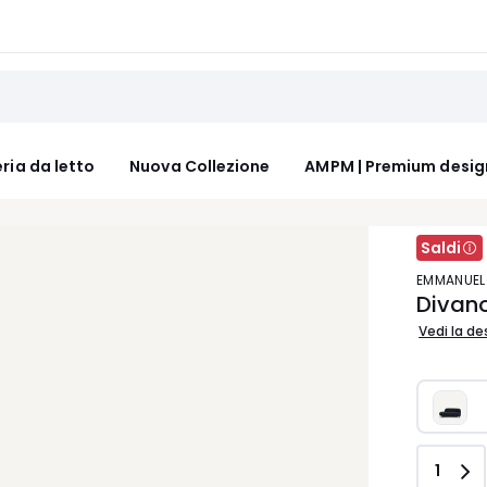
ria da letto
Nuova Collezione
AMPM | Premium desig
Saldi
EMMANUEL
Divano
Vedi la de
Quant
1