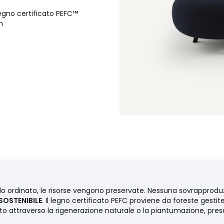
Legno certificato PEFC™
m
stita con ovatta di poliestere
 rivestito con ovatta di
olo ordinato, le risorse vengono preservate. Nessuna sovrapprodu
SOSTENIBILE
. Il legno certificato PEFC proviene da foreste gestit
ento attraverso la rigenerazione naturale o la piantumazione, pre
 Verificare che le aperture
co al momento della consegna.