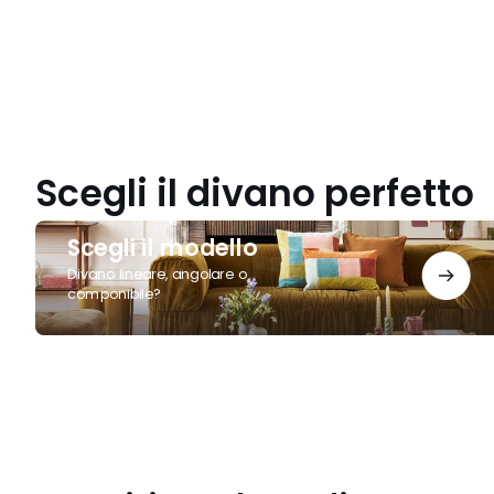
Scegli il divano perfetto
Scegli
Scegli il modello
il
modello
Divano lineare, angolare o
componibile?