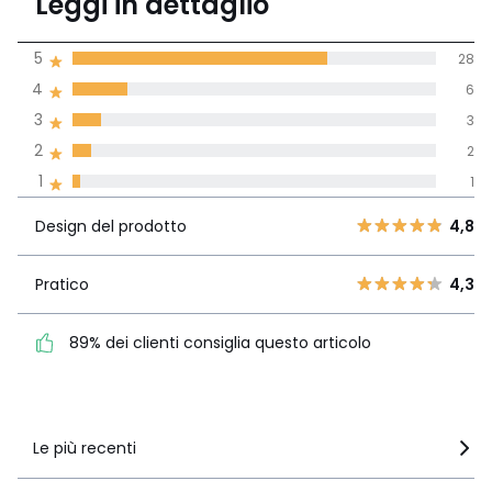
Leggi in dettaglio
(40 recensioni)
di media tenendo
5
28
conto di tutti i
4
6
paesi
3
3
Recensione 100% verificata,
2
2
La Redoute si impegna
1
1
Design del
5
28
4,8
prodotto
4
6
Design del prodotto
4,8
3
3
Pratico
4,3
2
Pratico
4,3
2
89% dei clienti consiglia
1
1
questo articolo
89% dei clienti consiglia questo articolo
Vedi i dettagli delle recensioni
Le più recenti