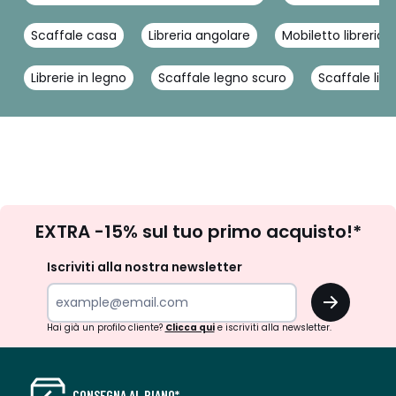
Scaffale casa
Libreria angolare
Mobiletto libreria 
Librerie in legno
Scaffale legno scuro
Scaffale libr
Iscrizione
EXTRA -15% sul tuo primo acquisto!*
newsletter
Iscriviti alla nostra newsletter
OK
Hai già un profilo cliente?
Clicca qui
e iscriviti alla newsletter.
CONSEGNA AL PIANO*