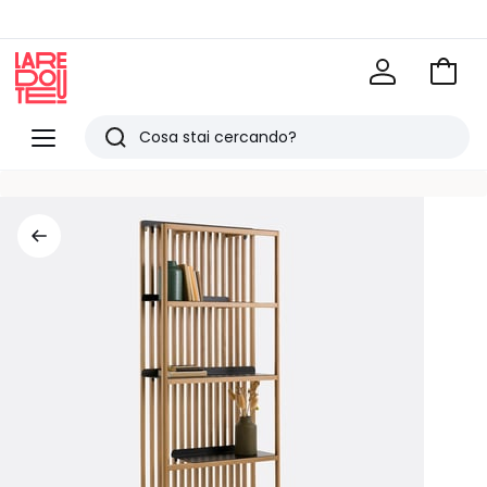
Vai
al
La
carrel
Redoute
Menu
Ricerca
Ultimi
articoli
visti