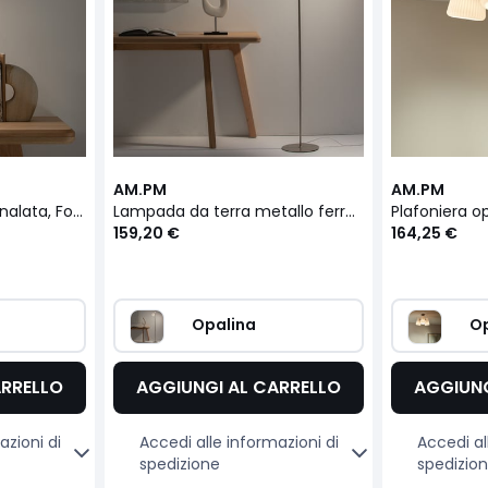
AM.PM
AM.PM
Lampada opalina scanalata, Fosca
Lampada da terra metallo ferro e vetro, Fosca
159,20 €
164,25 €
Opalina
Op
ARRELLO
AGGIUNGI AL CARRELLO
AGGIUNG
azioni di
Accedi alle informazioni di
Accedi al
spedizione
spedizio