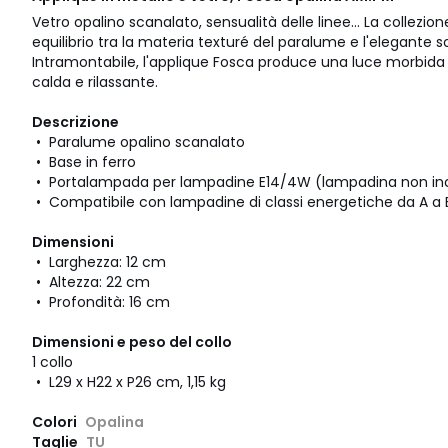
Vetro opalino scanalato, sensualità delle linee... La collezion
equilibrio tra la materia texturé del paralume e l'elegante s
Intramontabile, l'applique Fosca produce una luce morbida
calda e rilassante.
Descrizione
• Paralume opalino scanalato
• Base in ferro
• Portalampada per lampadine E14/4W (lampadina non in
• Compatibile con lampadine di classi energetiche da A a E
Dimensioni
• Larghezza: 12 cm
• Altezza: 22 cm
• Profondità: 16 cm
Dimensioni e peso del collo
1 collo
• L29 x H22 x P26 cm, 1,15 kg
Colori
Opalina
Taglie
TU