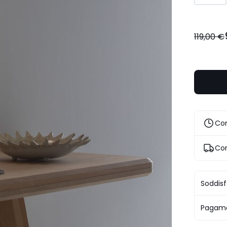
119,00 €
Con
Con
Soddisf
Pagame