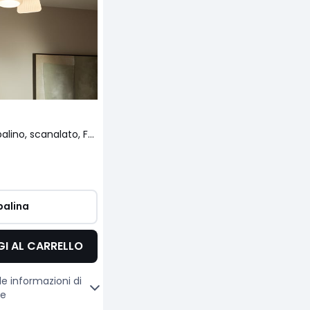
Plafoniera opalino, scanalato, Fosca
alina
I AL CARRELLO
le informazioni di
ne