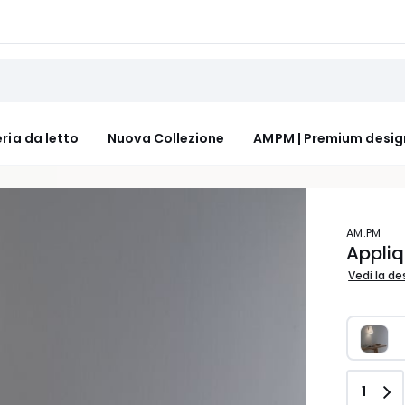
ria da letto
Nuova Collezione
AMPM | Premium desig
AM.PM
Appliq
Vedi la de
Quant
1