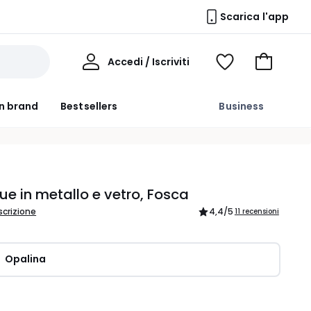
Scarica l'app
Il
Accedi / Iscriviti
Voir
Vai
Mio
ma
al
Profilo
wishlist
carrello
n brand
Bestsellers
Business
ue in metallo e vetro, Fosca
scrizione
4,4
/5
11 recensioni
Opalina
ità