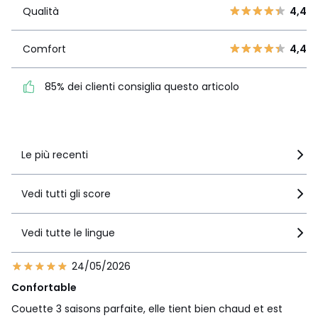
Qualità
4,4
2
Qualità
4,4
1
1
1
Comfort
4,4
Comfort
4,4
85% dei clienti consiglia
questo articolo
85% dei clienti consiglia questo articolo
Vedi i dettagli delle recensioni
Le più recenti
Vedi tutti gli score
Vedi tutte le lingue
24/05/2026
Confortable
Couette 3 saisons parfaite, elle tient bien chaud et est