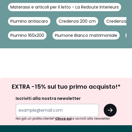
Materassi e articoli per il letto - La Redoute Interieurs
P
Piumino antiacaro
Credenza 200 cm
Credenza b
Piumino 160x200
Piumone Bianco matrimoniale
P
Iscrizione
EXTRA -15% sul tuo primo acquisto!*
newsletter
Iscriviti alla nostra newsletter
OK
Hai già un profilo cliente?
Clicca qui
e iscriviti alla newsletter.