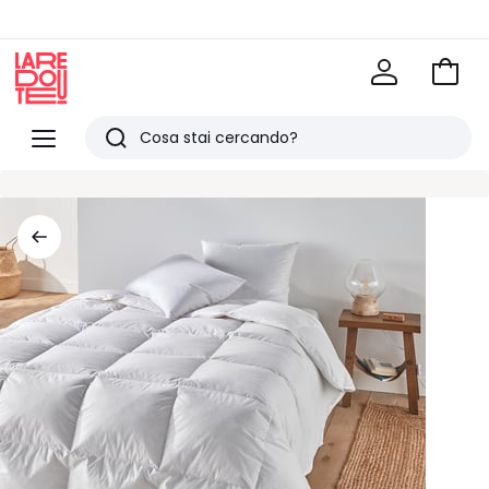
Vai
al
La
carrel
Redoute
Menu
Ricerca
Ultimi
articoli
visti