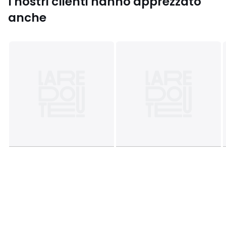
I nostri clienti hanno apprezzato
Manutenzione
anche
• Temperatura di lavaggio 40°
• Può essere asciugato in asciugatrice a temperatura
moderata
Dimensioni
• 140 x 200 cm: 1 persona
• 200 x 200 cm: 1/2 persone
• 220 x 240 cm: 2 persone
• 240 x 260 cm: 2 persone
Colori
Bianco
Taglie
140 x 200 cm, 160 x 210 cm, 200 x 200 cm, 200 x
210 cm, 240 x 220 cm, 260 x 240 cm