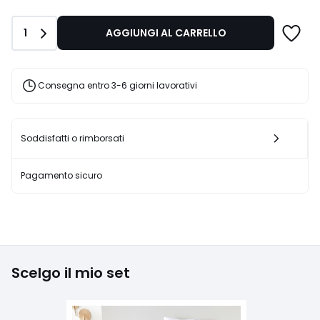
da
122,85
Quantità
1
AGGIUNGI AL CARRELLO
€
Invece
di
189,00
Consegna entro 3-6 giorni lavorativi
€
35%
di
sconto
Soddisfatti o rimborsati
applicato.
Pagamento sicuro
Scelgo il mio set