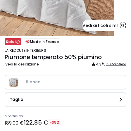
Vedi articoli simili
Saldi
Made in France
LA REDOUTE INTERIEURS
Piumone temperato 50% piumino
Vedi la descrizione
4,3
/5
15 recensioni
Bianco
Taglia
Prezzo
a partire da
122,85 €
a
189,00 €
-35%
partire