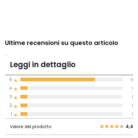
Ultime recensioni su questo articolo
4,3
Leggi in dettaglio
(15 recensioni)
di media tenendo
5
11
conto di tutti i
4
1
paesi
3
1
Recensione 100% verificata,
2
1
La Redoute si impegna
1
1
Valore del
5
11
4,4
prodotto
4
1
Valore del prodotto
4,4
3
1