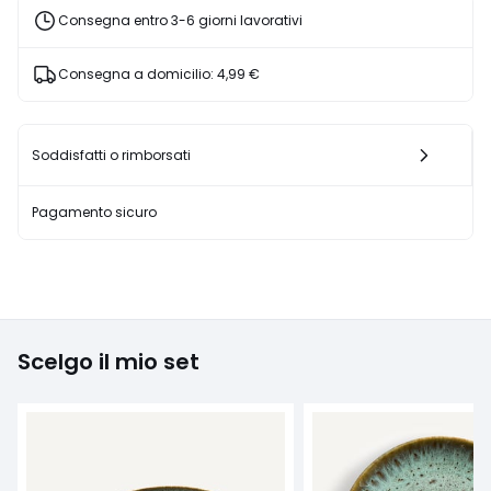
sconto
Consegna entro 3-6 giorni lavorativi
applicato.
Consegna a domicilio:
4,99 €
Soddisfatti o rimborsati
Pagamento sicuro
Scelgo il mio set