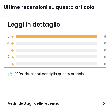
Ultime recensioni su questo articolo
5
Leggi in dettaglio
(9 recensioni)
di media tenendo
5
9
conto di tutti i
4
0
paesi
3
0
Recensione 100% verificata,
2
0
La Redoute si impegna
1
0
100% dei clienti consiglia
5
9
questo articolo
4
0
100% dei clienti consiglia questo articolo
3
0
2
0
1
0
Vedi i dettagli delle recensioni