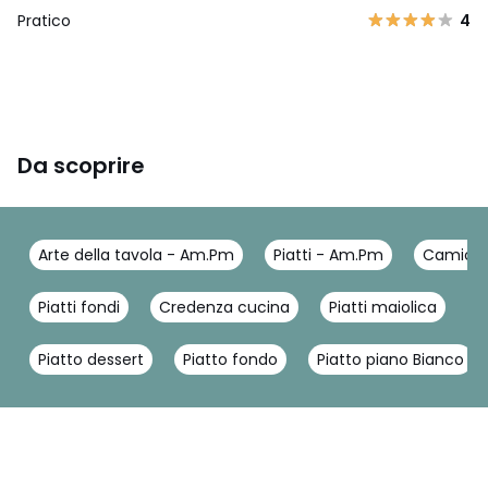
Pratico
4
Da scoprire
Arte della tavola - Am.Pm
Piatti - Am.Pm
Camicie
Piatti fondi
Credenza cucina
Piatti maiolica
P
Piatto dessert
Piatto fondo
Piatto piano Bianco