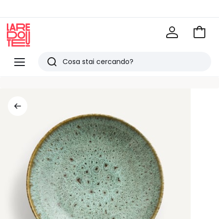
Vai
al
La
carrel
Redoute
Menu
Ricerca
Ultimi
articoli
visti