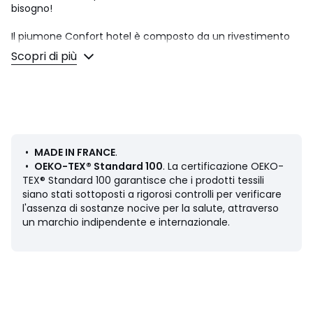
bisogno!
Il piumone Confort hotel è composto da un rivestimento
con un tessuto in microfibra, con finitura profilata. La sua
Scopri di più
imbottitura promette un incredibile livello di volume. Un
piumone fabbricato in Francia e firmato La Redoute
Intérieurs, esperto e creatore di biancheria da letto.
• 300 g/m²: piumone medio
• Livello di calore: ideale per un ambiente temperato
riscaldate da circa 15 a 20°
•
MADE IN FRANCE
.
Scegliere il piumone giusto? Consulta la nostra guida in
•
OEKO-TEX® Standard 100
. La certificazione OEKO-
fondo a questa scheda prodotto
TEX® Standard 100 garantisce che i prodotti tessili
siano stati sottoposti a rigorosi controlli per verificare
Descrizione
l'assenza di sostanze nocive per la salute, attraverso
•
Imbottitura
: 100% Poliestere. Fibra Suprelle Rebond®
un marchio indipendente e internazionale.
• Rivestimento: Microfibra
• Finitura: Sbieco grigio
• Made in France
Manutenzione
• Temperatura di lavaggio 40°c