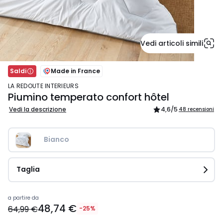
Vedi articoli simili
Saldi
Made in France
LA REDOUTE INTERIEURS
Piumino temperato confort hôtel
Vedi la descrizione
4,6
/5
48 recensioni
Bianco
Taglia
Prezzo
a partire da
48,74 €
a
64,99 €
-25%
partire