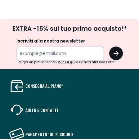
Iscrizione
EXTRA -15% sul tuo primo acquisto!*
newsletter
Iscriviti alla nostra newsletter
OK
Hai già un profilo cliente?
Clicca qui
e iscriviti alla newsletter.
CONSEGNA AL PIANO*
AIUTO E CONTATTI
PAGAMENTO 100% SICURO