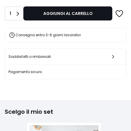
da
48,74
Quantità
1
AGGIUNGI AL CARRELLO
€
Invece
di
64,99
Consegna entro 3-6 giorni lavorativi
€
25%
di
sconto
Soddisfatti o rimborsati
applicato.
Pagamento sicuro
Scelgo il mio set