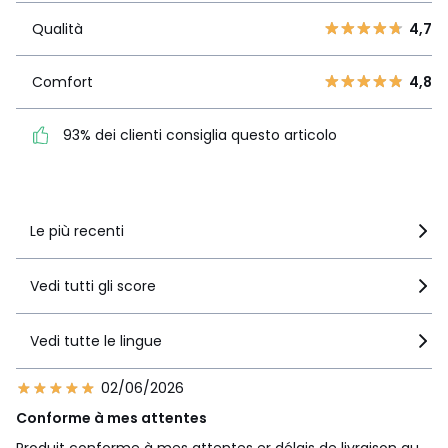
3
2
Qualità
4,7
2
Qualità
4,7
2
1
0
Comfort
4,8
Comfort
4,8
93% dei clienti consiglia
questo articolo
93% dei clienti consiglia questo articolo
Vedi i dettagli delle recensioni
Le più recenti
Vedi tutti gli score
Vedi tutte le lingue
02/06/2026
Conforme à mes attentes