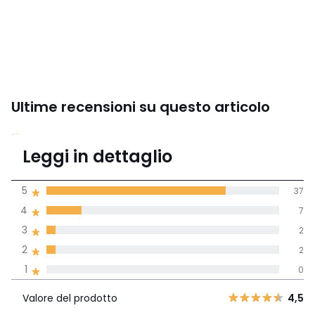
Ultime recensioni su questo articolo
4,6
Leggi in dettaglio
(48 recensioni)
di media tenendo
5
37
conto di tutti i
4
7
paesi
3
2
Recensione 100% verificata,
2
2
La Redoute si impegna
1
0
Valore del
5
37
4,5
prodotto
4
7
Valore del prodotto
4,5