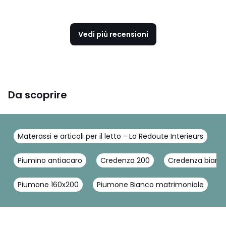
Vedi più recensioni
Da scoprire
Materassi e articoli per il letto - La Redoute Interieurs
P
Piumino antiacaro
Credenza 200
Credenza bianc
Piumone 160x200
Piumone Bianco matrimoniale