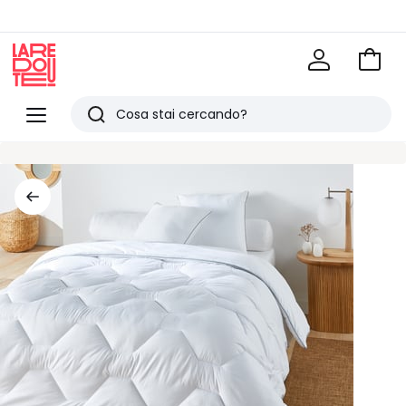
Vai
al
La
carrel
Redoute
Menu
Ricerca
Ultimi
articoli
visti