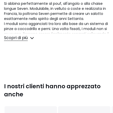
Si abbina perfettamente al pouf, all'angolo o alla chaise
longue Seven. Modulabile, in velluto a coste e realizzata in
Francia, la poltrona Seven permette di creare un salotto
esattamente nello spirito degli anni Settanta.
I moduli sono agganciati tra loro alla base da un sistema di
pinze a coccodrillo e perni. Una volta fissati, i moduli non si
muovono. Possono essere facilmente separati sollevando il
Scopri di più
modulo che non ha la pinza a coccodrillo per separarlo
dagli altri.
Comfort seduta
: morbido
Comfort dello schienale
: morbido
Dimensioni
• Lunghezza: 80 cm
• Altezza: 71 cm
• Profondità: 95 cm
I nostri clienti hanno apprezzato
• Seduta: L80 x A46 x P66 cm
anche
• Peso: 21 kg
Descrizione
• Rivestimento: 100% poliestere 580 g/m2, velluto a coste