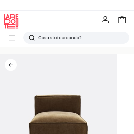
Vai
al
La
carrel
Redoute
Menu
Ricerca
Ultimi
articoli
visti