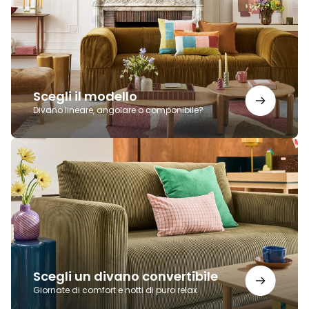
Scegli il modello
Divano lineare, angolare o componibile?
Scegli
un
divano
convertibile
Scegli un divano convertibile
Giornate di comfort e notti di puro relax