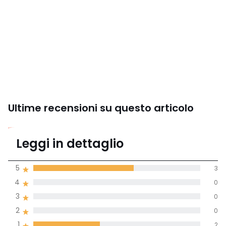
Ultime recensioni su questo articolo
3,4
Leggi in dettaglio
(5 recensioni)
di media tenendo
5
3
conto di tutti i
4
0
paesi
3
0
Recensione 100% verificata,
2
0
La Redoute si impegna
1
2