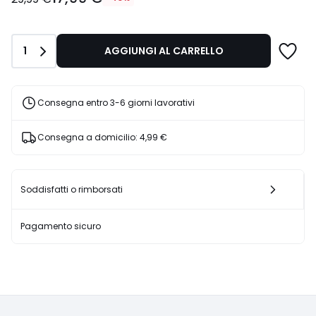
partire
da
17,99
Quantità
1
AGGIUNGI AL CARRELLO
€
Invece
di
29,99
Consegna entro 3-6 giorni lavorativi
€
40%
Consegna a domicilio:
4,99 €
di
sconto
applicato.
Soddisfatti o rimborsati
Pagamento sicuro