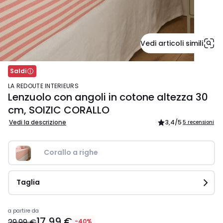
Vedi articoli simili
Saldi
LA REDOUTE INTERIEURS
Lenzuolo con angoli in cotone altezza 30
cm, SOIZIC CORALLO
Vedi la descrizione
3,4
/5
5 recensioni
Corallo a righe
Taglia
Prezzo
a partire da
17,99 €
a
29,99 €
-40%