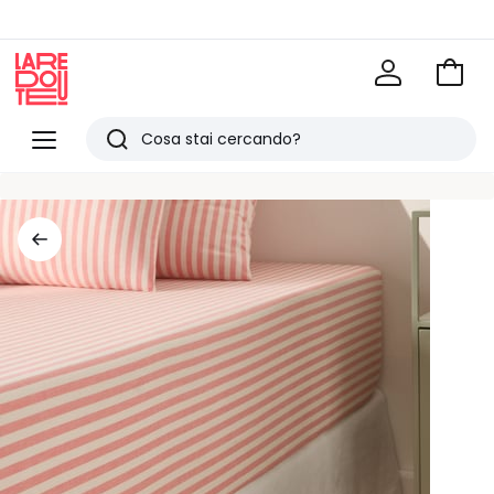
Vai
al
La
carrel
Redoute
Menu
Ricerca
Ultimi
articoli
visti