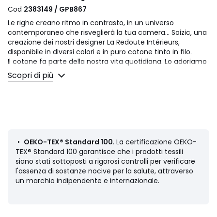
Cod
2383149 / GPB867
Le righe creano ritmo in contrasto, in un universo
contemporaneo che risveglierà la tua camera... Soizic, una
creazione dei nostri designer La Redoute Intérieurs,
disponibile in diversi colori e in puro cotone tinto in filo.
Il cotone fa parte della nostra vita quotidiana. Lo adoriamo
per la sua morbidezza e dolcezza. Facile da vivere, è ideale
Scopri di più
per i letti di grandi e piccini!
Descrizione
• 100% cotone
• 57 fili/cm²
• Righe tinte in filo
• Altezza balza 30 cm per materassi spessi
•
OEKO-TEX® Standard 100
. La certificazione OEKO-
TEX® Standard 100 garantisce che i prodotti tessili
Nel corso delle stagioni, aggiungi il tuo tocco personale
siano stati sottoposti a rigorosi controlli per verificare
mixando la gamma Soizic con la nostra gamma tinta unita
l'assenza di sostanze nocive per la salute, attraverso
Scenario.
un marchio indipendente e internazionale.
Manutenzione
• Temperatura di lavaggio 60° (si consiglia un lavaggio a
40° per i colori scuri).