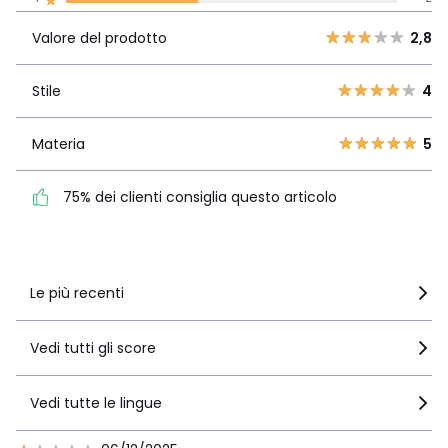
Valore del
5
3
2,8
prodotto
4
0
Valore del prodotto
2,8
3
0
Stile
4
2
Stile
4
0
1
2
Materia
5
Materia
5
75% dei clienti consiglia
questo articolo
75% dei clienti consiglia questo articolo
Vedi i dettagli delle recensioni
Le più recenti
Vedi tutti gli score
Vedi tutte le lingue