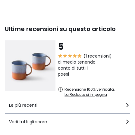
Colori
Blu/Arancione
Taglie
TU
Ultime recensioni su questo articolo
5
(1 recensioni)
di media tenendo
conto di tutti i
paesi
Recensione 100% verificata,
La Redoute si impegna
Le più recenti
Vedi tutti gli score