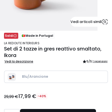
Vedi articoli simili
Saldi
Made in Portugal
LA REDOUTE INTERIEURS
Set di 2 tazze in gres reattivo smaltato,
Ikora
Vedi la descrizione
5
/5
1 recensioni
Blu/Arancione
17,99
17,99 €
€
29,99 €
-40%
Invece
di
29,99