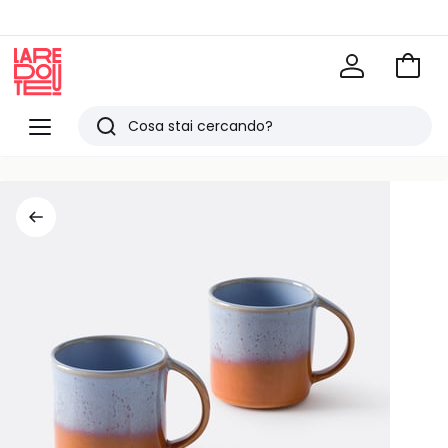
Vai
al
La
carrel
Redoute
Menu
Ricerca
Ultimi
articoli
visti