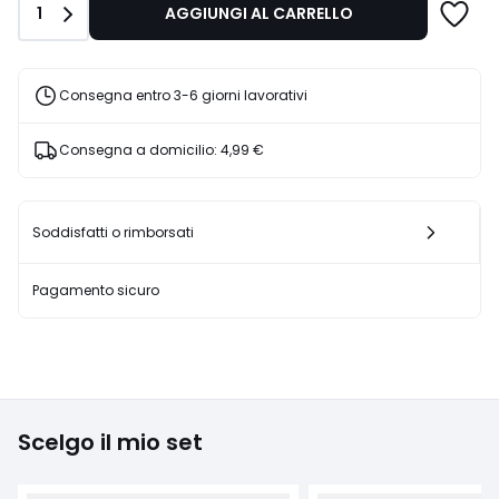
Quantità
1
AGGIUNGI AL CARRELLO
€
40%
di
sconto
Consegna entro 3-6 giorni lavorativi
applicato.
Consegna a domicilio:
4,99 €
Soddisfatti o rimborsati
Pagamento sicuro
Scelgo il mio set