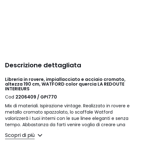
Descrizione dettagliata
Libreria in rovere, impiallacciato e acciaio cromato,
altezza 190 cm, WATFORD color quercia LA REDOUTE
INTERIEURS
Cod
2206409 / GPI770
Mix di materiali. Ispirazione vintage. Realizzato in rovere e
metallo cromato spazzolato, lo scaffale Watford
valorizzerà i tuoi interni con le sue linee eleganti e senza
tempo. Abbastanza da farti venire voglia di creare una
parete di libreria in soggiorno.
Scopri di più
Una creazione dei nostri designer La Redoute Intérieurs.