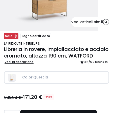
Vedi articoli simili
Saldi
Legno certificato
LA REDOUTE INTERIEURS
Libreria in rovere, impiallacciato e acciaio
cromato, altezza 190 cm, WATFORD
Vedi la descrizione
3,5
/5
2 recensioni
Color Quercia
471,20
471,20 €
€
589,00 €
-20%
Invece
di
589,00