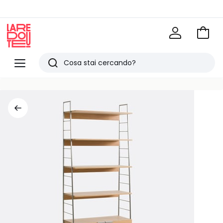
Vai
al
La
carrel
Redoute
Menu
Ricerca
Ultimi
articoli
visti