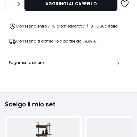
Quantità
1
AGGIUNGI AL CARRELLO
€
20%
di
sconto
Consegna entro 7-10 giorni lavorativi / 10-15 Sud Italia
applicato.
Consegna a domicilio a partire da:
19,99 €
Pagamento sicuro
Scelgo il mio set