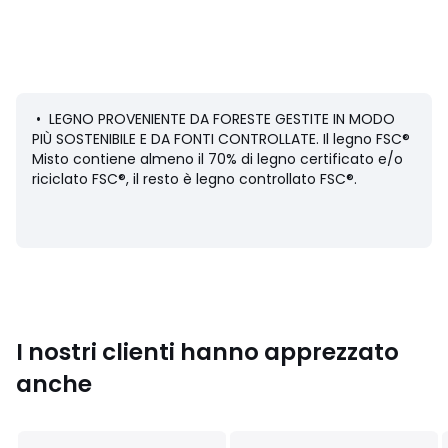
Descrizione
• Lati in acciaio inox, finitura cromata spazzolata
• Cassone in MDF impiallacciato rovere, finitura vernice
nitrocellulosica
• 4 ripiani
• LEGNO PROVENIENTE DA FORESTE GESTITE IN MODO
• Contenitore a 2 ante con chiusura ammortizzata, 1
PIÙ SOSTENIBILE E DA FONTI CONTROLLATE. Il legno FSC®
grande nicchia interna
Misto contiene almeno il 70% di legno certificato e/o
• Base e lati in acciaio inox, finitura cromo spazzolato
riciclato FSC®, il resto è legno controllato FSC®.
• Base centrale in massello di rovere con piedistallo in
polipropilene
Qualità
• Soft closing : sistema di chiusura delle ante delicato e
silenzioso, evitando anche di intrappolare le dita.
Dimensioni
I nostri clienti hanno apprezzato
Totali
• Larghezza: 80 cm
anche
• Altezza: 190 cm
• Profondità: 34,5 cm
• Peso: 34,1 kg