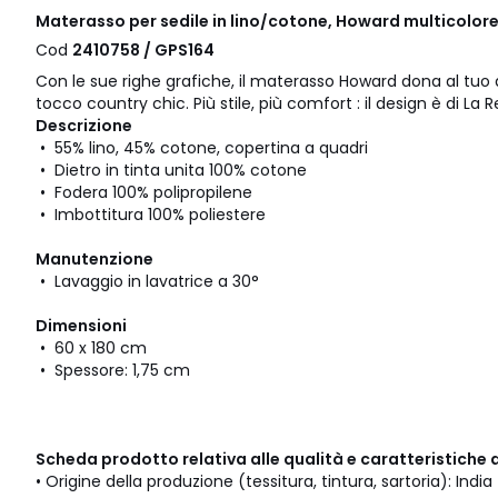
Materasso per sedile in lino/cotone, Howard multicolor
Cod
2410758 / GPS164
Con le sue righe grafiche, il materasso Howard dona al tuo
tocco country chic. Più stile, più comfort : il design è di La 
Descrizione
• 55% lino, 45% cotone, copertina a quadri
• Dietro in tinta unita 100% cotone
• Fodera 100% polipropilene
• Imbottitura 100% poliestere
Manutenzione
• Lavaggio in lavatrice a 30°
Dimensioni
• 60 x 180 cm
• Spessore: 1,75 cm
Scheda prodotto relativa alle qualità e caratteristiche 
• Origine della produzione (tessitura, tintura, sartoria): India