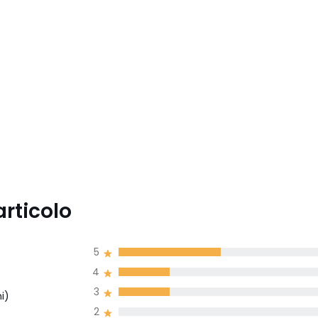
articolo
5
4
3
i)
2