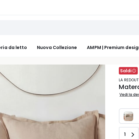
ria da letto
Nuova Collezione
AMPM | Premium desig
Saldi
LA REDOUT
Matera
Vedi la de
Quant
1