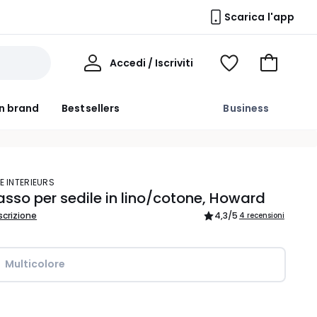
Scarica l'app
Il
Accedi / Iscriviti
Voir
Vai
Mio
ma
al
Profilo
wishlist
carrello
n brand
Bestsellers
Business
E INTERIEURS
sso per sedile in lino/cotone, Howard
scrizione
4,3
/5
4 recensioni
Multicolore
ità