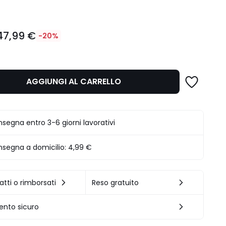
47,99 €
-20%
AGGIUNGI AL CARRELLO
.
segna entro 3-6 giorni lavorativi
segna a domicilio:
4,99 €
atti o rimborsati
Reso gratuito
nto sicuro