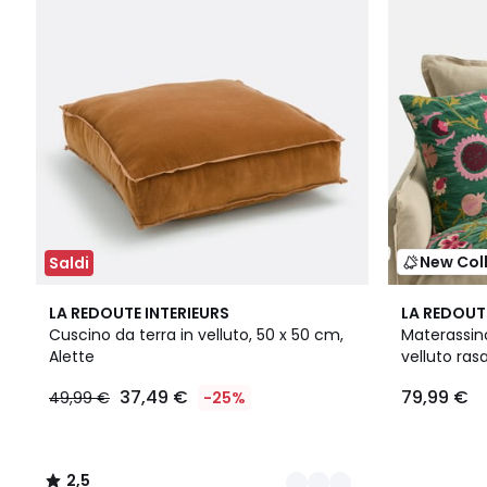
New Col
Saldi
2
2,5
LA REDOUTE INTERIEURS
LA REDOUT
Colori
/ 5
Cuscino da terra in velluto, 50 x 50 cm,
Materassin
Alette
velluto rasa
37,49 €
79,99 €
49,99 €
-25%
2,5