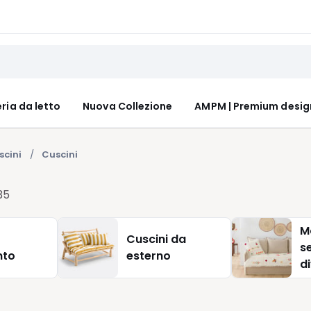
ria da letto
Nuova Collezione
AMPM | Premium desig
scini
Cuscini
35
M
Cuscini da
s
nto
esterno
d