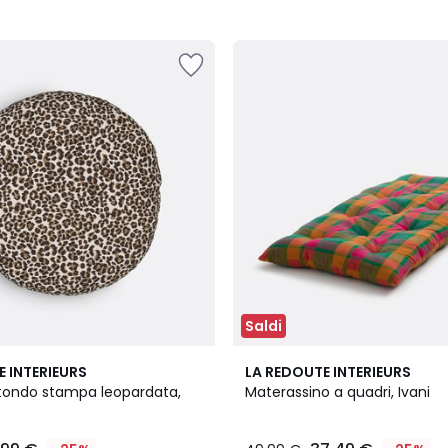
Saldi
1
E INTERIEURS
LA REDOUTE INTERIEURS
/
tondo stampa leopardata,
Materassino a quadri, Ivani
5