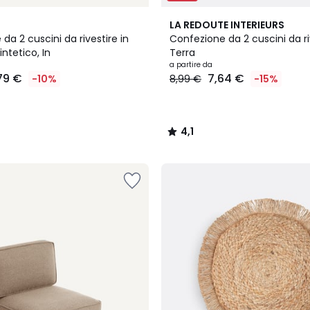
4,1
LA REDOUTE INTERIEURS
/ 5
da 2 cuscini da rivestire in
Confezione da 2 cuscini da ri
intetico, In
Terra
a partire da
79 €
7,64 €
-10%
8,99 €
-15%
4,1
/
5