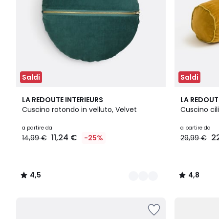
Saldi
Saldi
9
4,5
3
4,8
LA REDOUTE INTERIEURS
LA REDOUT
Colori
/ 5
Colori
/ 5
Cuscino rotondo in velluto, Velvet
Cuscino cili
a partire da
a partire da
11,24 €
2
14,99 €
-25%
29,99 €
4,5
4,8
/
/
5
5