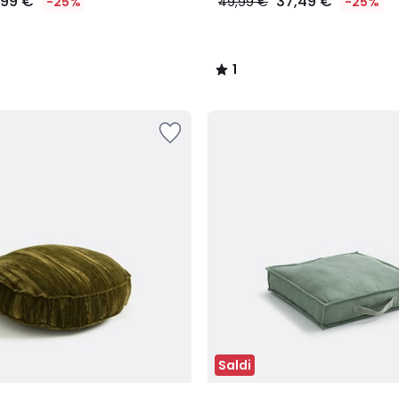
,99 €
37,49 €
-25%
49,99 €
-25%
1
/
5
Saldi