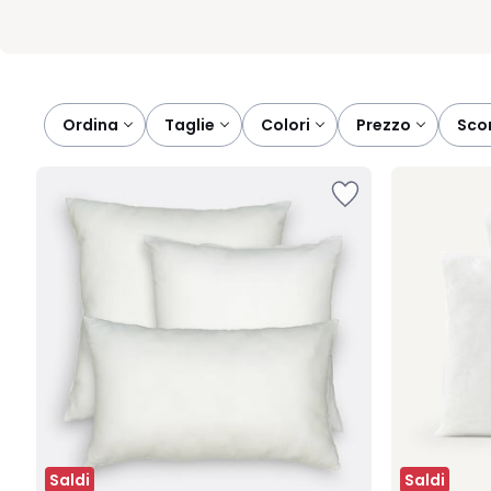
Ordina
taglie
colori
prezzo
sco
Saldi
Saldi