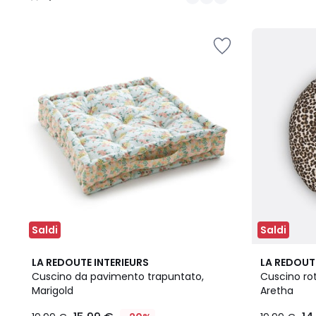
/
5
Saldi
Saldi
4,1
3,5
LA REDOUTE INTERIEURS
LA REDOUT
/ 5
/ 5
Cuscino da pavimento trapuntato,
Cuscino ro
Marigold
Aretha