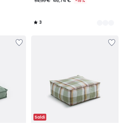
46,74 €
54,99 €
-15%
3
/
5
Saldi