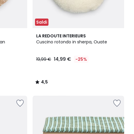
Saldi
4,5
LA REDOUTE INTERIEURS
/ 5
lan
Cuscino rotondo in sherpa, Ouate
14,99 €
19,99 €
-25%
4,5
/
5