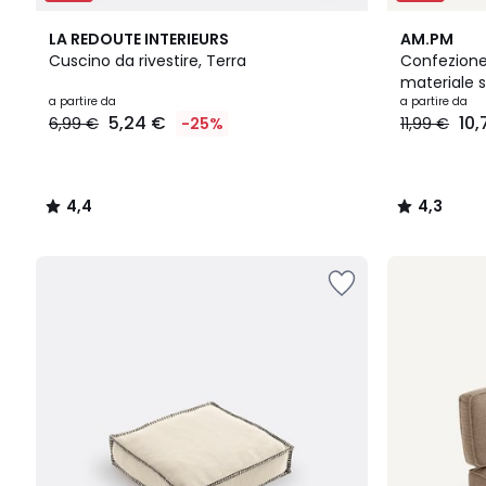
4,4
4,3
LA REDOUTE INTERIEURS
AM.PM
/ 5
/ 5
Cuscino da rivestire, Terra
Confezione 
materiale s
Prezzo
a partire da
a partire da
5,24 €
10,
6,99 €
-25%
11,99 €
a
partire
da
5,24
4,4
4,3
€
/
/
Invece
5
5
di
6,99
€
25%
di
sconto
applicato.