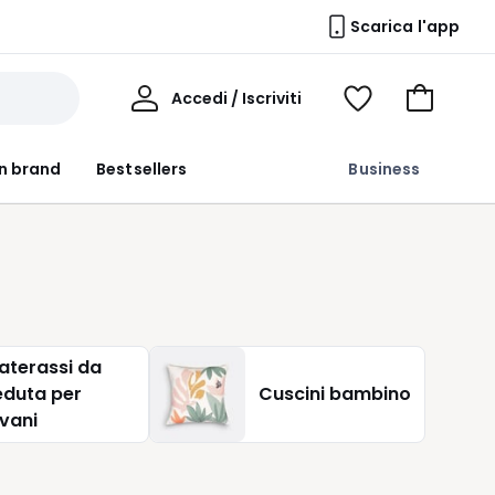
Scarica l'app
Il
Accedi / Iscriviti
Voir
Vai
Mio
ma
al
Profilo
wishlist
carrello
n brand
Bestsellers
Business
aterassi da
eduta per
Cuscini bambino
ivani