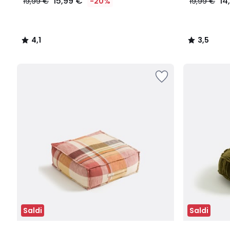
15,99 €
14
19,99 €
-20%
19,99 €
4,1
3,5
/
/
5
5
Saldi
Saldi