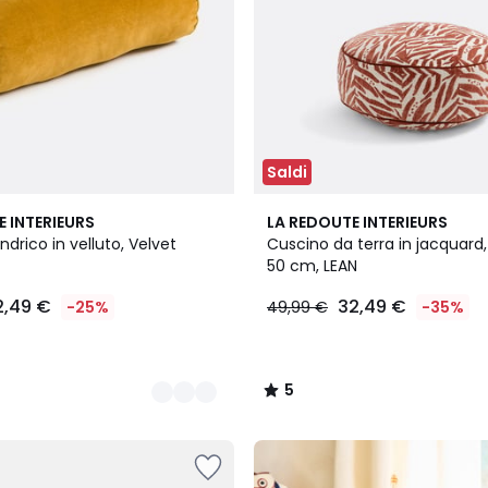
Saldi
5
E INTERIEURS
LA REDOUTE INTERIEURS
/
ndrico in velluto, Velvet
Cuscino da terra in jacquard
5
50 cm, LEAN
2,49 €
32,49 €
-25%
49,99 €
-35%
5
/
5