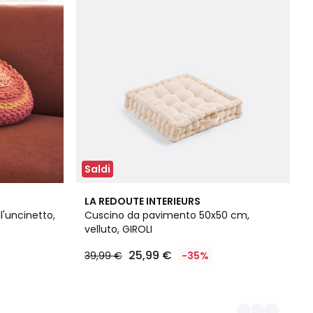
Saldi
3
LA REDOUTE INTERIEURS
Colori
l'uncinetto,
Cuscino da pavimento 50x50 cm,
velluto, GIROLI
25,99 €
39,99 €
-35%