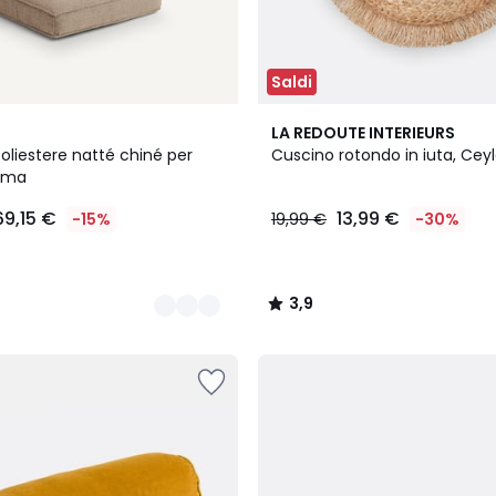
Saldi
3,9
LA REDOUTE INTERIEURS
/ 5
poliestere natté chiné per
Cuscino rotondo in iuta, Cey
ilma
69,15 €
13,99 €
-15%
19,99 €
-30%
3,9
/
5