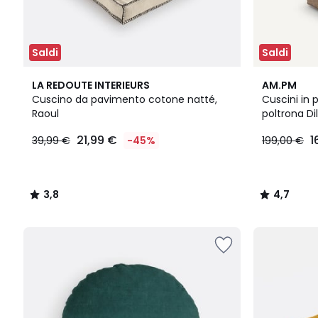
Saldi
Saldi
3,8
3
4,7
LA REDOUTE INTERIEURS
AM.PM
/ 5
Colori
/ 5
Cuscino da pavimento cotone natté,
Cuscini in 
Raoul
poltrona D
21,99 €
1
39,99 €
-45%
199,00 €
3,8
4,7
/
/
5
5