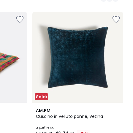
Saldi
5
3
AM.PM
Colori
/
Cuscino in velluto panné, Vezina
5
a partire da