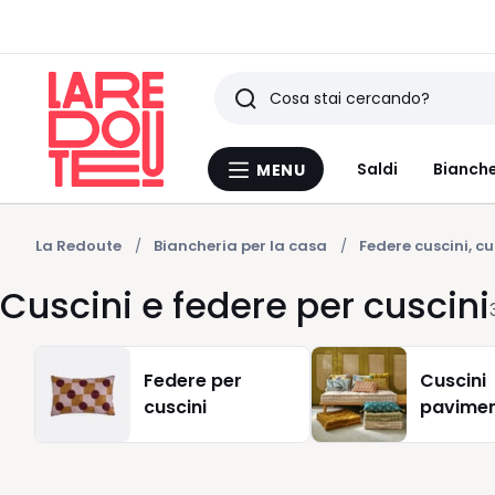
Ricerca
Ultimi
Saldi
Bianche
MENU
Menu
articoli
La
Redoute
visti
La Redoute
Biancheria per la casa
Federe cuscini, cu
Cuscini e federe per cuscini
Federe per
Cuscini
cuscini
pavime