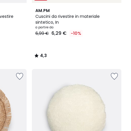
4,3
AM.PM
/ 5
vestire
Cuscini da rivestire in materiale
sintetico, In
a partire da
6,29 €
6,99 €
-10%
4,3
/
5