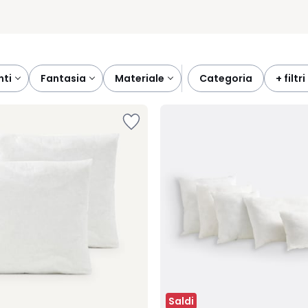
nti
fantasia
materiale
categoria
+ filtri
Saldi