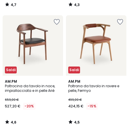
4,7
4,3
/
/
5
5
Saldi
Saldi
4,6
4,5
AM.PM
AM.PM
/ 5
/ 5
Poltrocina da tavolo in noce,
Poltrona da tavolo in rovere e
impiallacciata e in pelle Arié
pelle, Fermyo
659,00 €
499,00 €
527,20 €
-20%
424,15 €
-15%
4,6
4,5
/
/
5
5