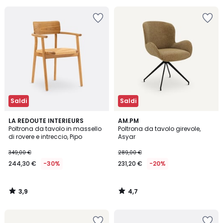
Saldi
Saldi
3,9
4,7
LA REDOUTE INTERIEURS
AM.PM
/ 5
/ 5
Poltrona da tavolo in massello
Poltrona da tavolo girevole,
di rovere e intreccio, Pipo
Asyar
349,00 €
289,00 €
244,30 €
-30%
231,20 €
-20%
3,9
4,7
/
/
5
5