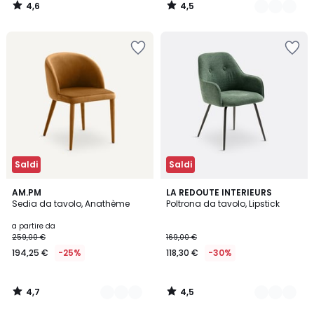
4,6
4,5
/
/
5
5
Saldi
Saldi
4,7
4,5
2
AM.PM
2
LA REDOUTE INTERIEURS
/ 5
/ 5
Sedia da tavolo, Anathème
Poltrona da tavolo, Lipstick
Colori
Colori
a partire da
259,00 €
169,00 €
194,25 €
-25%
118,30 €
-30%
4,7
4,5
/
/
5
5