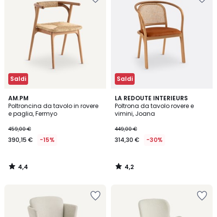
Saldi
Saldi
4,4
4,2
AM.PM
LA REDOUTE INTERIEURS
/ 5
/ 5
Poltroncina da tavolo in rovere
Poltrona da tavolo rovere e
e paglia, Fermyo
vimini, Joana
459,00 €
449,00 €
390,15 €
-15%
314,30 €
-30%
4,4
4,2
/
/
5
5