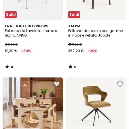
Saldi
Saldi
4
5
LA REDOUTE INTERIEURS
AM.PM
/
/
Poltrona da tavolo in cromo e
Poltrona da tavolo con gambe
5
5
legno, AVINO
in noce e velluto, Jabote
159,00 €
459,00 €
111,30 €
-30%
367,20 €
-20%
4
5
/
/
5
5