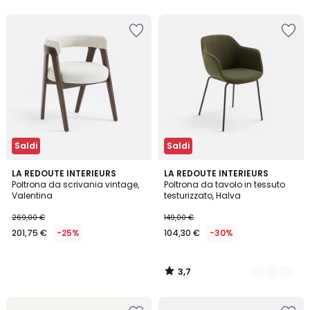
5
Saldi
Saldi
3,7
LA REDOUTE INTERIEURS
2
LA REDOUTE INTERIEURS
/ 5
Poltrona da scrivania vintage,
Poltrona da tavolo in tessuto
Colori
Valentina
testurizzato, Halva
269,00 €
149,00 €
201,75 €
-25%
104,30 €
-30%
3,7
/
5