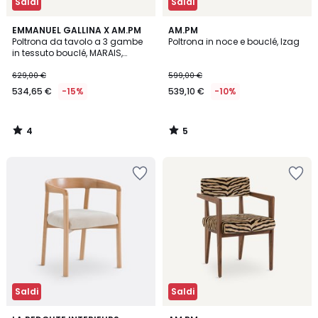
Saldi
Saldi
4
5
EMMANUEL GALLINA X AM.PM
AM.PM
/
/
Poltrona da tavolo a 3 gambe
Poltrona in noce e bouclé, Izag
5
5
in tessuto bouclé, MARAIS,
design di Emmanuel Gallina
629,00 €
599,00 €
534,65 €
-15%
539,10 €
-10%
4
5
/
/
5
5
Saldi
Saldi