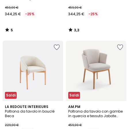
Marais
459,00 €
459,00 €
344,25 €
-25%
344,25 €
-25%
5
3,3
/
/
5
5
Saldi
Saldi
5
LA REDOUTE INTERIEURS
AM.PM
/
Poltrona da tavolo in bouclé
Poltrona da tavolo con gambe
5
Beca
in quercia e tessuto Jabote
Natte
229,00 €
459,00 €