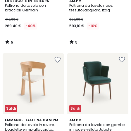
5
5
LA REDOUTE INTERIEURS
AM.PM
/
/
Poltrona da tavolo con
Poltrona da tavolo noce,
5
5
braccioli, Germain
tessuto jacquard, Izag
449,00 €
659,00 €
269,40 €
-40%
593,10 €
-10%
5
5
/
/
5
5
Saldi
Saldi
5
3,3
EMMANUEL GALLINA X AM.PM
AM.PM
/
/ 5
Poltrona da tavolo in rovere,
Poltrona da tavolo con gambe
5
bouclette e impiallacciato
in noce e velluto Jabote