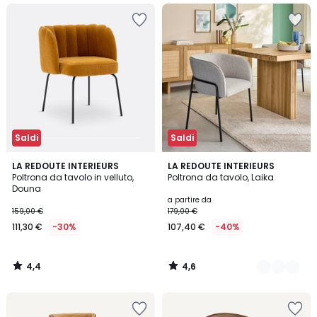
Saldi
Saldi
4,4
4,6
LA REDOUTE INTERIEURS
2
LA REDOUTE INTERIEURS
/ 5
/ 5
Poltrona da tavolo in velluto,
Poltrona da tavolo, Laika
Colori
Douna
a partire da
159,00 €
179,00 €
111,30 €
-30%
107,40 €
-40%
4,4
4,6
/
/
5
5