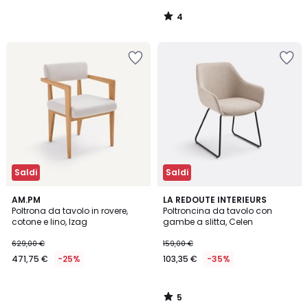
4
/
5
Saldi
Saldi
5
AM.PM
LA REDOUTE INTERIEURS
/
Poltrona da tavolo in rovere,
Poltroncina da tavolo con
5
cotone e lino, Izag
gambe a slitta, Celen
629,00 €
159,00 €
471,75 €
-25%
103,35 €
-35%
5
/