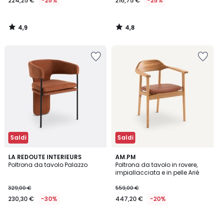
224,25 €
-25%
216,75 €
-25%
4,9
4,8
/
/
5
5
Saldi
Saldi
4,7
4,3
LA REDOUTE INTERIEURS
AM.PM
/ 5
/ 5
Poltrona da tavolo Palazzo
Poltrona da tavolo in rovere,
impiallacciata e in pelle Arié
329,00 €
559,00 €
230,30 €
-30%
447,20 €
-20%