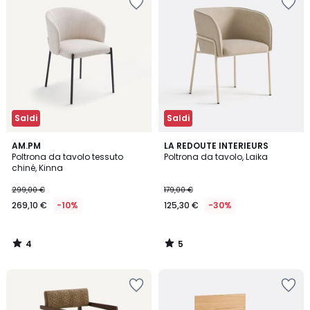
Saldi
Saldi
4
5
AM.PM
LA REDOUTE INTERIEURS
/
/
Poltrona da tavolo tessuto
Poltrona da tavolo, Laika
5
5
chiné, Kinna
299,00 €
179,00 €
269,10 €
-10%
125,30 €
-30%
4
5
/
/
5
5