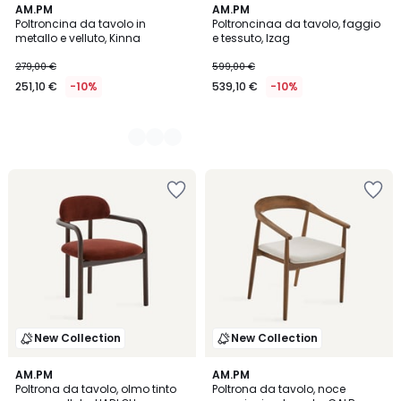
2
AM.PM
AM.PM
Poltroncina da tavolo in
Poltroncinaa da tavolo, faggio
Colori
metallo e velluto, Kinna
e tessuto, Izag
279,00 €
599,00 €
251,10 €
-10%
539,10 €
-10%
New Collection
New Collection
AM.PM
AM.PM
Poltrona da tavolo, olmo tinto
Poltrona da tavolo, noce