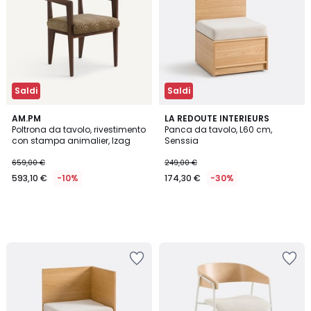
Saldi
Saldi
AM.PM
LA REDOUTE INTERIEURS
Poltrona da tavolo, rivestimento
Panca da tavolo, L60 cm,
con stampa animalier, Izag
Senssia
659,00 €
249,00 €
593,10 €
-10%
174,30 €
-30%