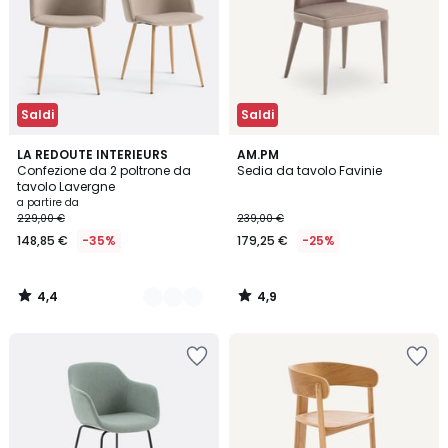
Saldi
Saldi
4,4
4,9
2
LA REDOUTE INTERIEURS
AM.PM
/ 5
/ 5
Confezione da 2 poltrone da
Sedia da tavolo Favinie
Colori
tavolo Lavergne
a partire da
229,00 €
239,00 €
148,85 €
-35%
179,25 €
-25%
4,4
4,9
/
/
5
5