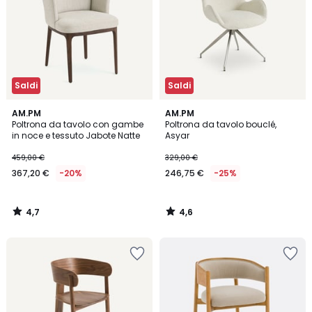
Saldi
Saldi
4,7
4,6
AM.PM
AM.PM
/ 5
/ 5
Poltrona da tavolo con gambe
Poltrona da tavolo bouclé,
in noce e tessuto Jabote Natte
Asyar
459,00 €
329,00 €
367,20 €
-20%
246,75 €
-25%
4,7
4,6
/
/
5
5