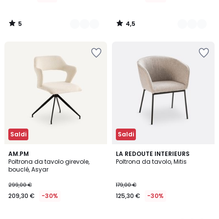
di
279,00
5
4,5
€
/
/
5
5
15%
di
sconto
applicato.
Saldi
Saldi
4,6
4,5
AM.PM
2
LA REDOUTE INTERIEURS
/ 5
/ 5
Poltrona da tavolo girevole,
Poltrona da tavolo, Mitis
Colori
bouclé, Asyar
299,00 €
179,00 €
209,30 €
-30%
125,30 €
-30%