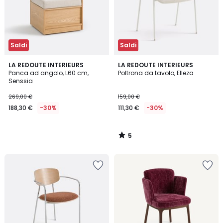
Saldi
Saldi
5
LA REDOUTE INTERIEURS
LA REDOUTE INTERIEURS
/
Panca ad angolo, L60 cm,
Poltrona da tavolo, Elleza
5
Senssia
269,00 €
159,00 €
188,30 €
-30%
111,30 €
-30%
5
/
5