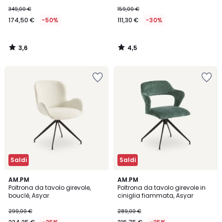
349,00 €
159,00 €
174,50 €
-50%
111,30 €
-30%
3,6
4,5
/
/
5
5
Saldi
Saldi
4,9
4,8
AM.PM
AM.PM
/ 5
/ 5
Poltrona da tavolo girevole,
Poltrona da tavolo girevole in
bouclé, Asyar
ciniglia fiammata, Asyar
299,00 €
289,00 €