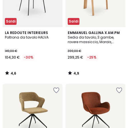
Saldi
Saldi
4,6
4,9
LA REDOUTE INTERIEURS
EMMANUEL GALLINA X AM.PM
/ 5
/ 5
Poltrona da tavolo HALVA
Sedia da tavolo, 3 gambe,
rovere massiccio, Marais,
design di Emmanuel Gallina
149,00 €
399,00 €
104,30 €
-30%
299,25 €
-25%
4,6
4,9
/
/
5
5