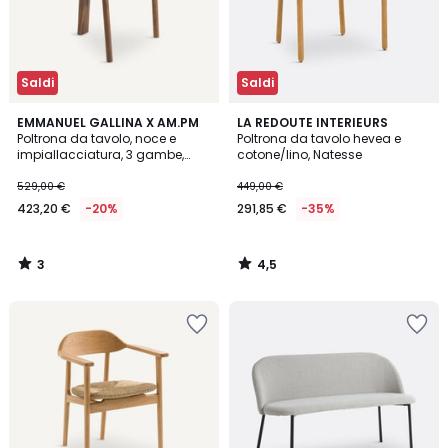
Saldi
Saldi
3
4,5
EMMANUEL GALLINA X AM.PM
LA REDOUTE INTERIEURS
/
/ 5
Poltrona da tavolo, noce e
Poltrona da tavolo hevea e
5
impiallacciatura, 3 gambe,
cotone/lino, Natesse
MARAIS, design di Emmanuel
Gallina
529,00 €
449,00 €
423,20 €
-20%
291,85 €
-35%
3
4,5
/
/
5
5