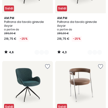
Saldi
Saldi
4,6
4,3
2
AM.PM
2
AM.PM
/ 5
/ 5
Poltrona da tavolo girevole
Poltrona da tavolo girevole
Colori
Colori
Asyar
Asyar
a partire da
a partire da
289,00 €
289,00 €
216,75 €
-25%
216,75 €
-25%
4,6
4,3
/
/
5
5
Saldi
Saldi