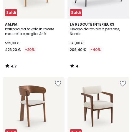
Saldi
Saldi
4,7
4
AM.PM
LA REDOUTE INTERIEURS
/ 5
/
Poltrona da tavolo in rovere
Divano da tavolo 2 persone,
5
massello e paglia, Arié
Nordie
529,00 €
349,00 €
423,20 €
-20%
209,40 €
-40%
4,7
4
/
/
5
5