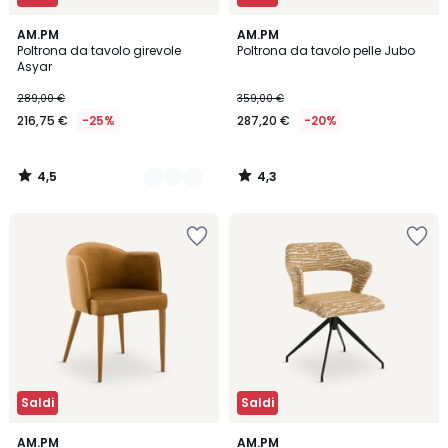
4,5
4,3
2
AM.PM
AM.PM
/ 5
/ 5
Poltrona da tavolo girevole
Poltrona da tavolo pelle Jubo
Colori
Asyar
289,00 €
359,00 €
216,75 €
-25%
287,20 €
-20%
4,5
4,3
/
/
5
5
Saldi
Saldi
4,7
4,1
2
AM.PM
2
AM.PM