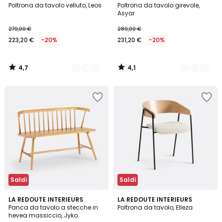
/ 5
/ 5
Poltrona da tavolo velluto, Leos
Poltrona da tavolo girevole,
Colori
Colori
Asyar
279,00 €
289,00 €
223,20 €
-20%
231,20 €
-20%
4,7
4,1
/
/
5
5
Saldi
Saldi
3,6
4,5
LA REDOUTE INTERIEURS
LA REDOUTE INTERIEURS
/ 5
/ 5
Panca da tavolo a stecche in
Poltrona da tavolo, Elleza
hevea massiccio, Jyko