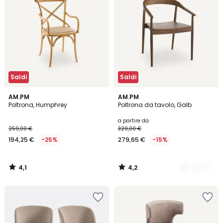
Saldi
Saldi
4,1
4,2
AM.PM
2
AM.PM
/ 5
/ 5
Poltrona, Humphrey
Poltrona da tavolo, Galb
Colori
a partire da
259,00 €
329,00 €
194,25 €
-25%
279,65 €
-15%
4,1
4,2
/
/
5
5