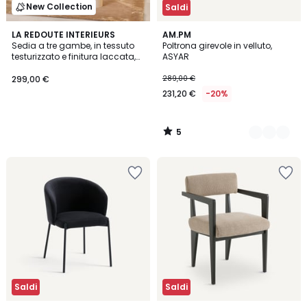
New Collection
Saldi
5
LA REDOUTE INTERIEURS
3
AM.PM
/
Sedia a tre gambe, in tessuto
Poltrona girevole in velluto,
Colori
5
testurizzato e finitura laccata,
ASYAR
KERIBA
299,00 €
289,00 €
231,20 €
-20%
5
/
5
Saldi
Saldi