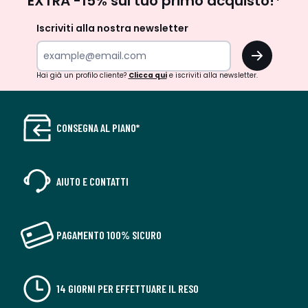
EXTRA -15% sul tuo primo acquisto!*
newsletter
Iscriviti alla nostra newsletter
OK
Hai già un profilo cliente?
Clicca qui
e iscriviti alla newsletter.
CONSEGNA AL PIANO*
AIUTO E CONTATTI
PAGAMENTO 100% SICURO
14 GIORNI PER EFFETTUARE IL RESO