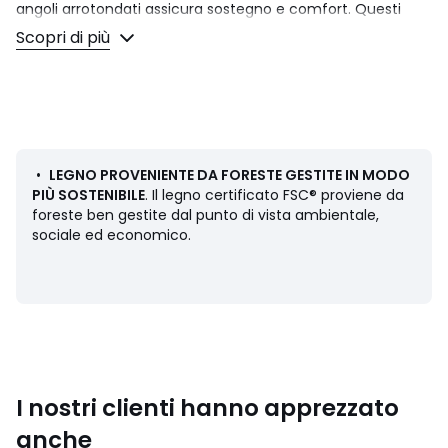
angoli arrotondati assicura sostegno e comfort. Questi
elementi formano un insieme armonioso dalle linee
Scopri di più
morbide e senza tempo. Dettagli sofisticati: l'aspetto
slanciato della base in noce sottolinea la forma della
seduta.
Descrizione
• Rivestimento: velluto 95% poliestere, 5% cotone, 500
g/m²
•
LEGNO PROVENIENTE DA FORESTE GESTITE IN MODO
• Imbottitura schienale e seduta: schiuma PU 25 e 30
PIÙ SOSTENIBILE
. Il legno certificato FSC® proviene da
kg/m³
foreste ben gestite dal punto di vista ambientale,
• Finitura con profilo
sociale ed economico.
• Struttura in massello di pino e multistrato di eucalipto
• Legno certificato FSC®
• Base in massello di noce FSC, finitura nitrocellulosica
Dimensioni
• Larghezza: 57 cm
• Altezza: 80 cm
• Profondità: 60 cm
I nostri clienti hanno apprezzato
• Seduta: L44 x H47 x P44 cm
• Altezza del bracciolo: 70 cm
anche