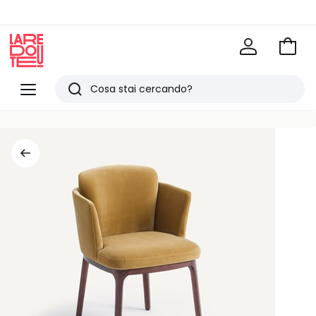
Vai
al
La
carrel
Redoute
Menu
Ricerca
Ultimi
articoli
visti