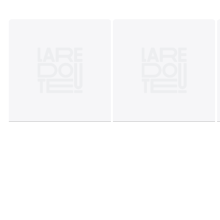
Consegna
Questo prodotto viene venduto montato. Sarà
consegnato a domicilio. Attenzione! Si prega di verificare
che le aperture (porte, scale, ascensori) consentano il
passaggio del collo
Dimensioni e peso del collo
1 collo
• L88 x A62 x P65 cm, 19 kg
Colori
Senape
Taglie
TU
Download
Piano di montaggio