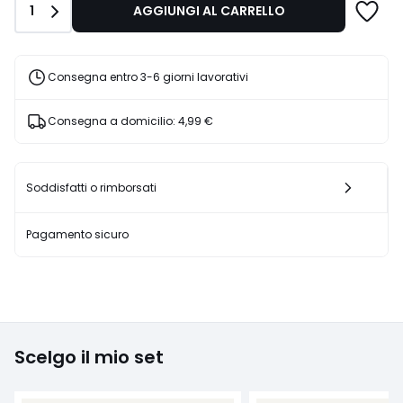
Quantità
1
AGGIUNGI AL CARRELLO
€
25%
di
sconto
Consegna entro 3-6 giorni lavorativi
applicato.
Consegna a domicilio:
4,99 €
Soddisfatti o rimborsati
Pagamento sicuro
Scelgo il mio set