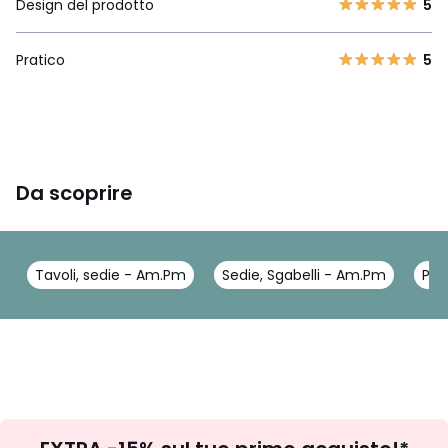
Design del prodotto
5
Pratico
5
Da scoprire
Tavoli, sedie - Am.Pm
Sedie, Sgabelli - Am.Pm
Pol
Iscrizione