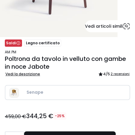
Vedi articoli simili
Saldi
Legno certificato
AM.PM
Poltrona da tavolo in velluto con gambe
in noce Jabote
Vedi la descrizione
4
/5
2 recensioni
Senape
344,25
344,25 €
€
459,00 €
-25%
Invece
di
459,00