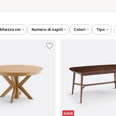
altezza cm
numero di ospiti
colori
tipo
Saldi