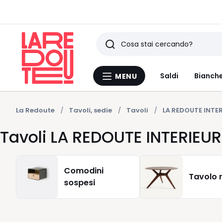
Ricerca
Ultimi
Saldi
Bianche
MENU
Menu
articoli
La
Redoute
visti
La Redoute
Tavoli, sedie
Tavoli
LA REDOUTE INTE
Tavoli LA REDOUTE INTERIEU
Comodini
Tavolo 
sospesi