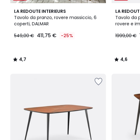
4,7
4,6
LA REDOUTE INTERIEURS
LA REDOUT
/ 5
/ 5
Tavolo da pranzo, rovere massiccio, 6
Tavolo da p
coperti, DALMAR
rovere e im
411,75
coperti, G
411,75 €
549,00 €
-25%
1999,00 €
€
Invece
di
549,00
4,7
4,6
€
/
/
25%
5
5
di
sconto
applicato.