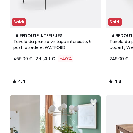
Saldi
Saldi
4,4
4,8
LA REDOUTE INTERIEURS
LA REDOUT
/ 5
/ 5
Tavolo da pranzo vintage intarsiato, 6
Tavolo da p
posti a sedere, WATFORD
coperti, W
281,40 €
469,00 €
-40%
249,00 €
4,4
4,8
/
/
5
5