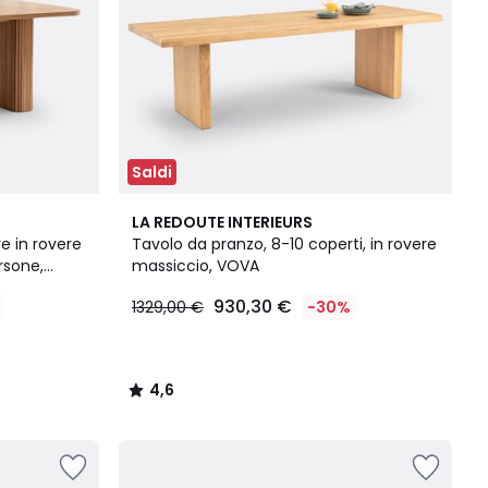
Saldi
4,6
LA REDOUTE INTERIEURS
/ 5
e in rovere
Tavolo da pranzo, 8-10 coperti, in rovere
rsone,
massiccio, VOVA
930,30 €
1329,00 €
-30%
4,6
/
5