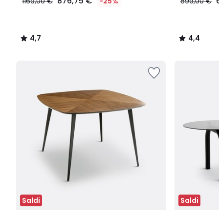
876,75 €
1169,00 €
-25%
899,00 €
4,7
4,4
/
/
5
5
Saldi
Saldi