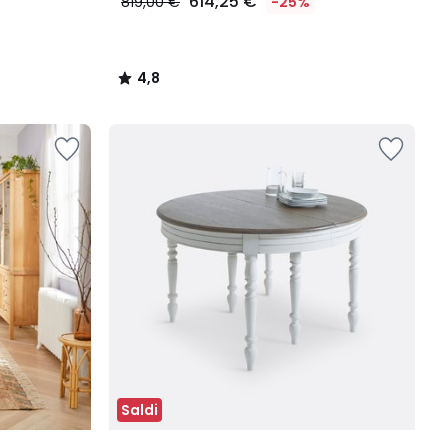
614,25 €
819,00 €
-25%
4,8
/
5
Saldi