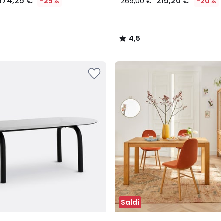
674,25 €
215,20 €
-25%
269,00 €
-20%
4,5
/
5
Saldi