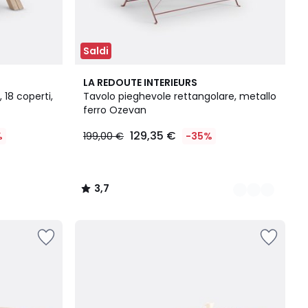
Saldi
5
3,7
LA REDOUTE INTERIEURS
Colori
/ 5
 18 coperti,
Tavolo pieghevole rettangolare, metallo
ferro Ozevan
129,35 €
%
199,00 €
-35%
3,7
/
5