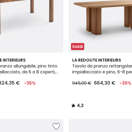
Saldi
4,2
E INTERIEURS
LA REDOUTE INTERIEURS
/ 5
ranzo allungabile, pino tinto
Tavolo da pranzo rettangolar
allacciato, da 6 a 8 coperti,
impiallacciato e pino, 6-8 pe
LATTI
324,35 €
664,30 €
-35%
949,00 €
-30%
4,2
/
5