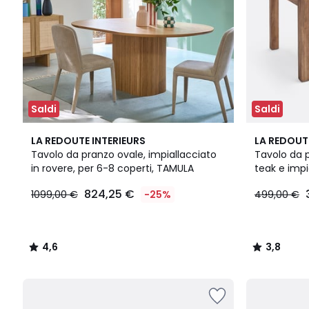
Saldi
Saldi
4,6
3,8
LA REDOUTE INTERIEURS
LA REDOUT
/ 5
/ 5
Tavolo da pranzo ovale, impiallacciato
Tavolo da p
in rovere, per 6-8 coperti, TAMULA
teak e impi
LUNJA
824,25 €
1099,00 €
-25%
499,00 €
4,6
3,8
/
/
5
5