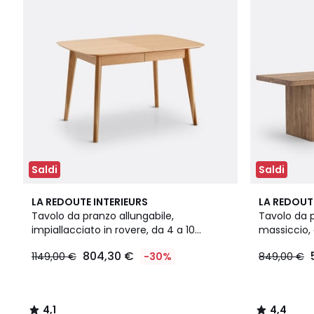
Saldi
Saldi
4,1
4,4
LA REDOUTE INTERIEURS
LA REDOUT
/ 5
/ 5
Tavolo da pranzo allungabile,
Tavolo da p
impiallacciato in rovere, da 4 a 10
massiccio, 
coperti, BIFACE
804,30 €
1149,00 €
-30%
849,00 €
4,1
4,4