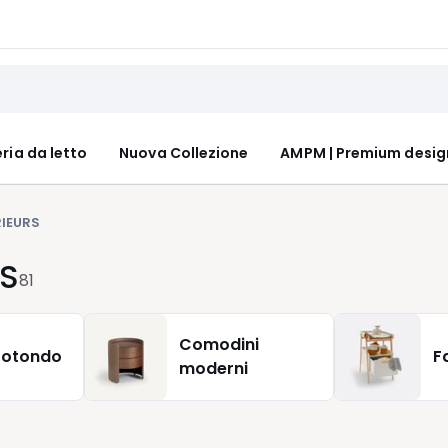
ria da letto
Nuova Collezione
AMPM | Premium desig
RIEURS
RS
81
Comodini
rotondo
F
moderni