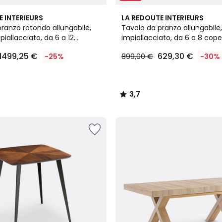
3,7
E INTERIEURS
LA REDOUTE INTERIEURS
/ 5
ranzo rotondo allungabile,
Tavolo da pranzo allungabile
piallacciato, da 6 a 12
impiallacciato, da 6 a 8 cope
OSLING
1499,25 €
629,30 €
-25%
899,00 €
-30%
3,7
/
5