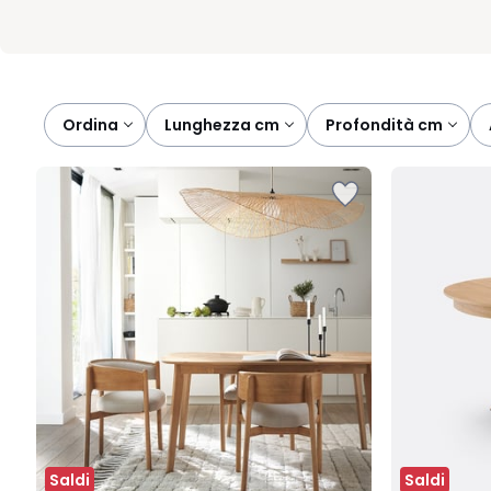
Ordina
lunghezza cm
profondità cm
Saldi
Saldi