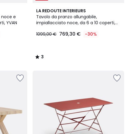
3
LA REDOUTE INTERIEURS
/
, noce e
Tavolo da pranzo allungabile,
5
rti, YVAN
impiallacciato noce, da 6 a 10 coperti,
VINTELE
769,30 €
1099,00 €
-30%
3
/
5