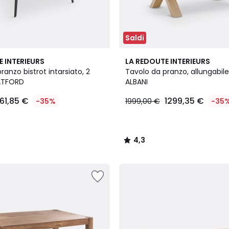
Saldi
4,3
E INTERIEURS
LA REDOUTE INTERIEURS
/ 5
ranzo bistrot intarsiato, 2
Tavolo da pranzo, allungabile,
ATFORD
ALBANI
161,85 €
1299,35 €
-35%
1999,00 €
-35
4,3
/
5