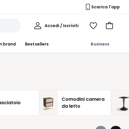
Scarica l'app
Il
Accedi / Iscriviti
Voir
Vai
Mio
ma
al
Profilo
wishlist
carrello
n brand
Bestsellers
Business
Comodini camera
asciatoio
da letto