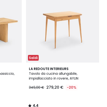
Saldi
4,4
LA REDOUTE INTERIEURS
/ 5
assiccio,
Tavolo da cucina allungabile,
impiallacciato in rovere, AYLIN
279,20 €
349,00 €
-20%
4,4