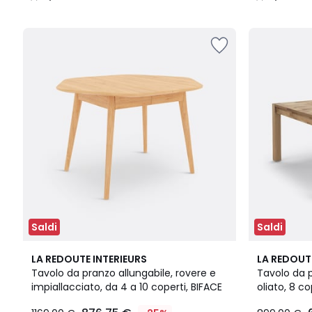
/
/
5
5
Saldi
Saldi
4,7
4,4
LA REDOUTE INTERIEURS
LA REDOUT
/ 5
/ 5
Tavolo da pranzo allungabile, rovere e
Tavolo da 
impiallacciato, da 4 a 10 coperti, BIFACE
oliato, 8 co