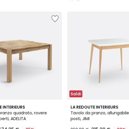
/
5
Saldi
4,5
E INTERIEURS
LA REDOUTE INTERIEURS
/ 5
pranzo quadrato, rovere
Tavolo da pranzo, allungabile
perti, ADELITA
posti, JIMI