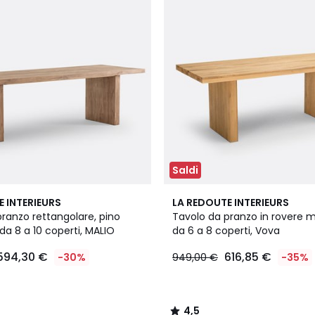
Saldi
4,5
E INTERIEURS
LA REDOUTE INTERIEURS
/ 5
ranzo rettangolare, pino
Tavolo da pranzo in rovere m
da 8 a 10 coperti, MALIO
da 6 a 8 coperti, Vova
594,30 €
616,85 €
-30%
949,00 €
-35%
4,5