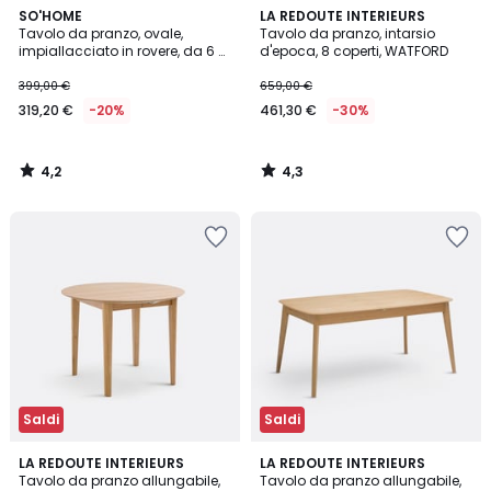
4,2
4,3
SO'HOME
LA REDOUTE INTERIEURS
/ 5
/ 5
Tavolo da pranzo, ovale,
Tavolo da pranzo, intarsio
impiallacciato in rovere, da 6 a
d'epoca, 8 coperti, WATFORD
8 coperti, BLUTANTE
399,00 €
659,00 €
319,20 €
-20%
461,30 €
-30%
4,2
4,3
/
/
5
5
Saldi
Saldi
4,5
4,1
LA REDOUTE INTERIEURS
LA REDOUTE INTERIEURS
/ 5
/ 5
Tavolo da pranzo allungabile,
Tavolo da pranzo allungabile,