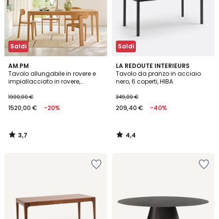
Saldi
Saldi
3,7
4,4
AM.PM
LA REDOUTE INTERIEURS
/ 5
/ 5
Tavolo allungabile in rovere e
Tavolo da pranzo in acciaio
impiallacciato in rovere,
nero, 6 coperti, HIBA
Sanara
1900,00 €
349,00 €
1520,00 €
-20%
209,40 €
-40%
3,7
4,4
/
/
5
5