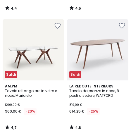
4,4
4,5
/
/
5
5
Saldi
Saldi
4,7
4,8
AM.PM
LA REDOUTE INTERIEURS
/ 5
/ 5
Tavolo rettangolare in vetro e
Tavolo da pranzo in noce, 8
noce, Maricielo
posti a sedere, WATFORD
1200,00 €
819,00 €
960,00 €
-20%
614,25 €
-25%
4,7
4,8
/
/