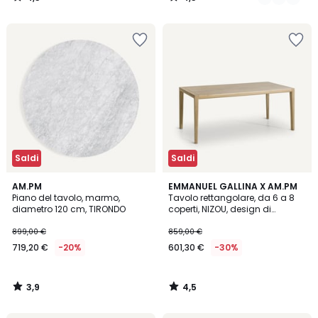
/
/
5
5
Saldi
Saldi
3,9
4,5
AM.PM
EMMANUEL GALLINA X AM.PM
/ 5
/ 5
Piano del tavolo, marmo,
Tavolo rettangolare, da 6 a 8
diametro 120 cm, TIRONDO
coperti, NIZOU, design di
Emmanuel Gallina
899,00 €
859,00 €
719,20 €
-20%
601,30 €
-30%
3,9
4,5
/
/
5
5