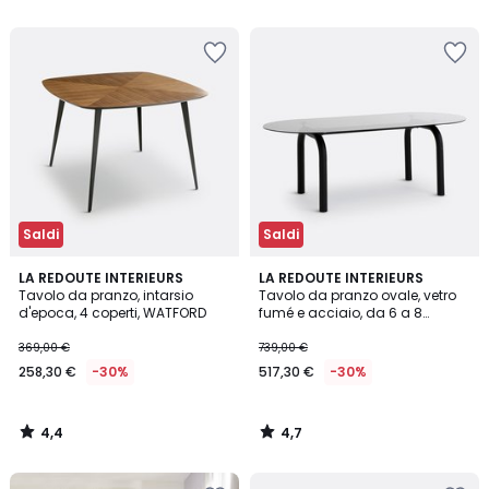
5
5
Saldi
Saldi
4,4
4,7
LA REDOUTE INTERIEURS
LA REDOUTE INTERIEURS
/ 5
/ 5
Tavolo da pranzo, intarsio
Tavolo da pranzo ovale, vetro
d'epoca, 4 coperti, WATFORD
fumé e acciaio, da 6 a 8
coperti, POLLY
369,00 €
739,00 €
258,30 €
-30%
517,30 €
-30%
4,4
4,7
/
/
5
5