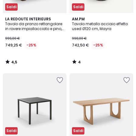
Saldi
Saldi
4,5
4
LA REDOUTE INTERIEURS
AM.PM
/ 5
/
Tavolo da pranzo rettangolare
Tavolo metallo acciaio effetto
5
in rovere impiallacciato e pino,
used Ø120 cm, Mayra
6-8 persone, LATTI
999,00 €
990,00 €
749,25 €
-25%
742,50 €
-25%
4,5
4
/
/
5
5
Saldi
Saldi