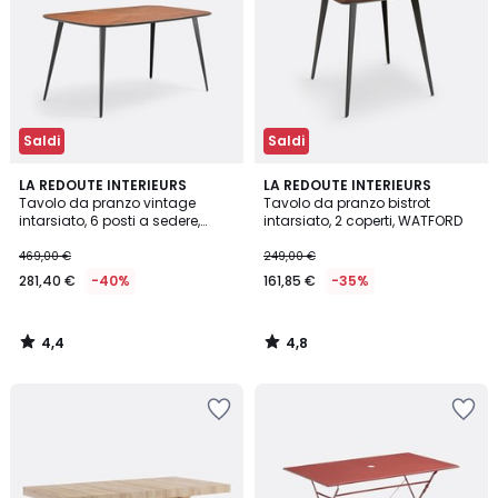
Saldi
Saldi
4,4
4,8
LA REDOUTE INTERIEURS
LA REDOUTE INTERIEURS
/ 5
/ 5
Tavolo da pranzo vintage
Tavolo da pranzo bistrot
intarsiato, 6 posti a sedere,
intarsiato, 2 coperti, WATFORD
WATFORD
469,00 €
249,00 €
281,40 €
-40%
161,85 €
-35%
4,4
4,8
/
/
5
5