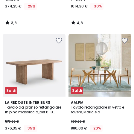
374,25 €
-25%
1014,30 €
-30%
3,8
4,8
/
/
5
5
Saldi
Saldi
4
4,6
LA REDOUTE INTERIEURS
AM.PM
/
/ 5
Tavolo da pranzo rettangolare
Tavolo rettangolare in vetro e
5
in pino massiccio, per 6-8
rovere, Maricielo
coperti, MALIO
579,00 €
1100,00 €
376,35 €
-35%
880,00 €
-20%