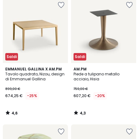
Saldi
Saldi
4,6
4,3
EMMANUEL GALLINA X AM.PM
AM.PM
/ 5
/ 5
Tavolo quadrato, Nizou, design
Piede a tulipano metallo
di Emmanuel Gallina
acciaio, Hisia
899,00 €
759,00 €
674,25 €
-25%
607,20 €
-20%
4,6
4,3
/
/
5
5