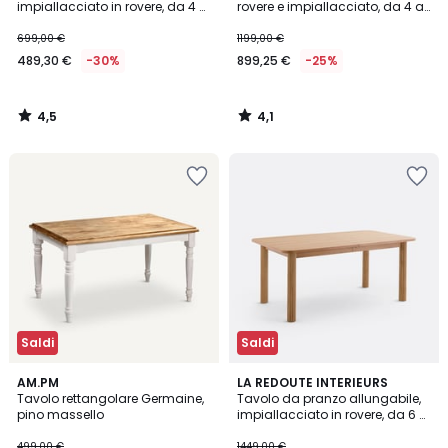
impiallacciato in rovere, da 4 a
rovere e impiallacciato, da 4 a
8 coperti, Tioga
10 coperti, BIFACE
699,00 €
1199,00 €
489,30 €
-30%
899,25 €
-25%
4,5
4,1
/
/
5
5
Saldi
Saldi
3,8
4,8
AM.PM
LA REDOUTE INTERIEURS
/ 5
/ 5
Tavolo rettangolare Germaine,
Tavolo da pranzo allungabile,
pino massello
impiallacciato in rovere, da 6 a
10 coperti, DESNA
499,00 €
1449,00 €