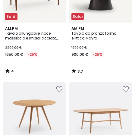
Saldi
Saldi
4
3,7
AM.PM
AM.PM
/
/ 5
Tavolo allungabile, noce
Tavolo da pranzo forma
5
massiccio e impiallacciato,
ellittica Mayra
Sanara
2200,00 €
1200,00 €
1650,00 €
-25%
900,00 €
-25%
4
3,7
/
/
5
5