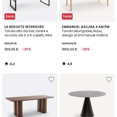
Saldi
Saldi
4,2
4,5
LA REDOUTE INTERIEURS
EMMANUEL GALLINA X AM.PM
/ 5
/ 5
Tavolo alto da bar, rovere e
Tavolo allungabile, Nizou,
acciaio, da 4 a 6 coperti, Hiba
design di Emmanuel Gallina
399,00 €
2200,00 €
259,35 €
-35%
1650,00 €
-25%
4,2
4,5
/
/
5
5