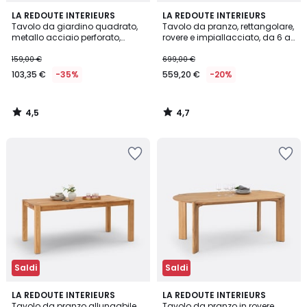
4,5
4,7
LA REDOUTE INTERIEURS
LA REDOUTE INTERIEURS
/ 5
/ 5
Tavolo da giardino quadrato,
Tavolo da pranzo, rettangolare,
metallo acciaio perforato,
rovere e impiallacciato, da 6 a
Choe
8 coperti, DOUVE
159,00 €
699,00 €
103,35 €
-35%
559,20 €
-20%
4,5
4,7
/
/
5
5
Saldi
Saldi
4,1
4,8
LA REDOUTE INTERIEURS
LA REDOUTE INTERIEURS
/ 5
/ 5
Tavolo da pranzo allungabile
Tavolo da pranzo in rovere