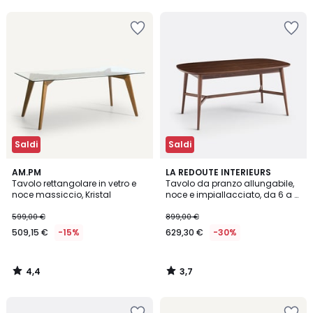
5
5
25%
di
sconto
applicato.
Saldi
Saldi
4,4
3,7
AM.PM
LA REDOUTE INTERIEURS
/ 5
/ 5
Tavolo rettangolare in vetro e
Tavolo da pranzo allungabile,
noce massiccio, Kristal
noce e impiallacciato, da 6 a 8
coperti, YVAN
599,00 €
899,00 €
509,15 €
-15%
629,30 €
-30%
4,4
3,7
/
/
5
5