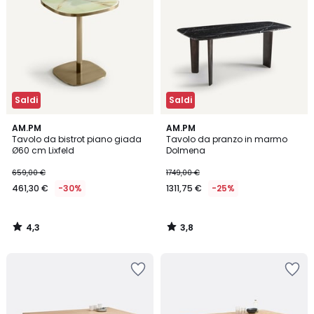
Saldi
Saldi
4,3
3,8
AM.PM
AM.PM
/ 5
/ 5
Tavolo da bistrot piano giada
Tavolo da pranzo in marmo
Ø60 cm Lixfeld
Dolmena
659,00 €
1749,00 €
461,30 €
-30%
1311,75 €
-25%
4,3
3,8
/
/
5
5