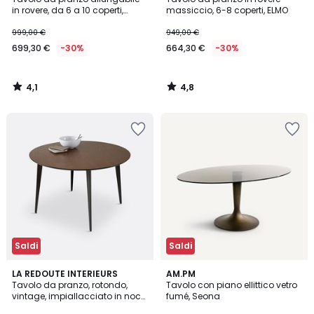
in rovere, da 6 a 10 coperti,
massiccio, 6-8 coperti, ELMO
ADELITA
999,00 €
949,00 €
699,30 €
-30%
664,30 €
-30%
4,1
4,8
/
/
5
5
Saldi
Saldi
4,2
4,8
LA REDOUTE INTERIEURS
AM.PM
/ 5
/ 5
Tavolo da pranzo, rotondo,
Tavolo con piano ellittico vetro
vintage, impiallacciato in noce,
fumé, Seona
WATFORD