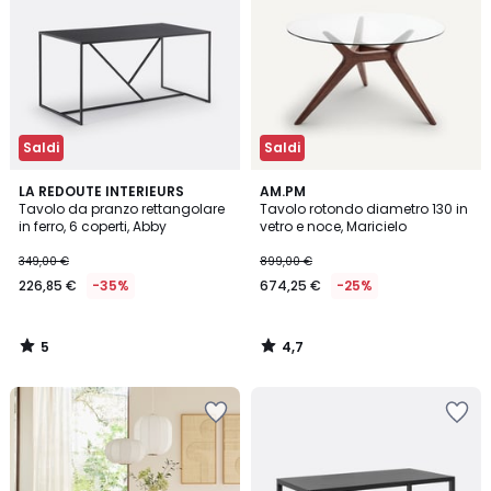
Saldi
Saldi
5
4,7
LA REDOUTE INTERIEURS
AM.PM
/
/ 5
Tavolo da pranzo rettangolare
Tavolo rotondo diametro 130 in
5
in ferro, 6 coperti, Abby
vetro e noce, Maricielo
349,00 €
899,00 €
226,85 €
-35%
674,25 €
-25%
5
4,7
/
/
5
5