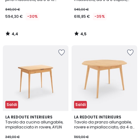
coperti, MALIO
Vova
849,00 €
949,00 €
594,30 €
-30%
616,85 €
-35%
4,4
4,5
/
/
5
5
Saldi
Saldi
4,4
4,7
LA REDOUTE INTERIEURS
LA REDOUTE INTERIEURS
/ 5
/ 5
Tavolo da cucina allungabile,
Tavolo da pranzo allungabile,
impiallacciato in rovere, AYLIN
rovere e impiallacciato, da 4 a
10 coperti, BIFACE
349,00 €
1169,00 €