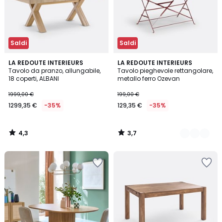
Saldi
Saldi
4,3
3,7
LA REDOUTE INTERIEURS
5
LA REDOUTE INTERIEURS
/ 5
/ 5
Tavolo da pranzo, allungabile,
Tavolo pieghevole rettangolare,
Colori
18 coperti, ALBANI
metallo ferro Ozevan
1999,00 €
199,00 €
1299,35 €
-35%
129,35 €
-35%
4,3
3,7
/
/
5
5