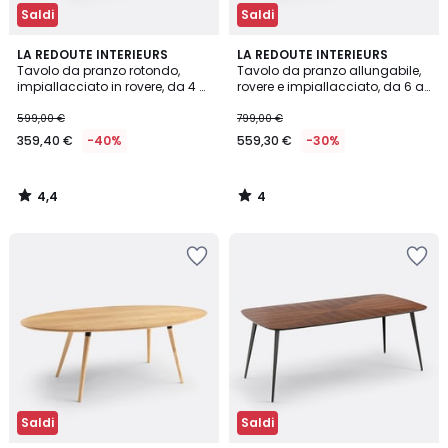
Saldi
Saldi
4,4
4
LA REDOUTE INTERIEURS
LA REDOUTE INTERIEURS
/ 5
/
Tavolo da pranzo rotondo,
Tavolo da pranzo allungabile,
5
impiallacciato in rovere, da 4 a
rovere e impiallacciato, da 6 a
6 coperti, QUILDA
8 coperti, YVAN
599,00 €
799,00 €
359,40 €
-40%
559,30 €
-30%
4,4
4
/
/
5
5
Saldi
Saldi