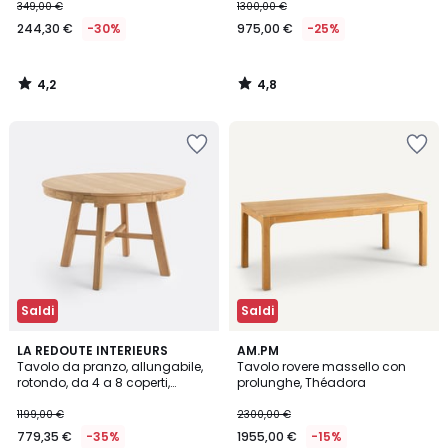
349,00 €
1300,00 €
244,30 €
-30%
975,00 €
-25%
4,2
4,8
/
/
5
5
Saldi
Saldi
3,9
4,4
LA REDOUTE INTERIEURS
AM.PM
/ 5
/ 5
Tavolo da pranzo, allungabile,
Tavolo rovere massello con
rotondo, da 4 a 8 coperti,
prolunghe, Théadora
ZEBARN
1199,00 €
2300,00 €
779,35 €
-35%
1955,00 €
-15%