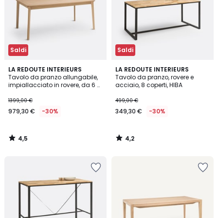
Saldi
Saldi
4,5
4,2
LA REDOUTE INTERIEURS
LA REDOUTE INTERIEURS
/ 5
/ 5
Tavolo da pranzo allungabile,
Tavolo da pranzo, rovere e
impiallacciato in rovere, da 6 a
acciaio, 8 coperti, HIBA
10 coperti, PULLY
1399,00 €
499,00 €
979,30 €
-30%
349,30 €
-30%
4,5
4,2
/
/
5
5