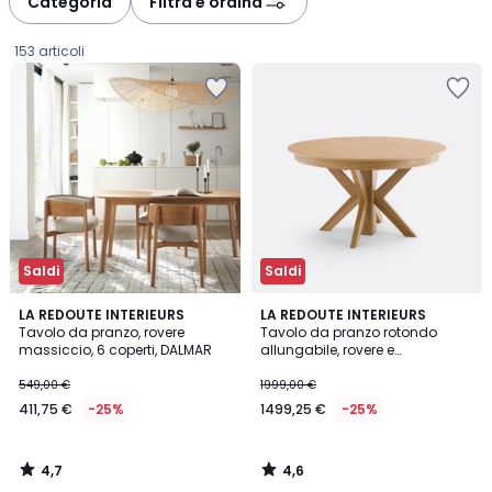
Categoria
Filtra e ordina
gauche
droite
153 articoli
Saldi
Saldi
4,7
4,6
LA REDOUTE INTERIEURS
LA REDOUTE INTERIEURS
/ 5
/ 5
Tavolo da pranzo, rovere
Tavolo da pranzo rotondo
massiccio, 6 coperti, DALMAR
allungabile, rovere e
411,75
impiallacciato, da 6 a 12
coperti, GOSLING
549,00 €
1999,00 €
€
411,75 €
-25%
1499,25 €
-25%
Invece
di
549,00
4,7
4,6
€
/
/