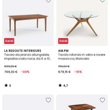
Saldi
Saldi
3
4,7
LA REDOUTE INTERIEURS
AM.PM
/
/ 5
Tavolo da pranzo allungabile,
Tavolo rotondo in vetro e rovere
5
impiallacciato noce, da 6 a 10
massiccio, Maricielo
coperti, VINTELE
1099,00 €
799,00 €
769,30 €
-30%
679,15 €
-15%
3
4,7
/
/
5
5