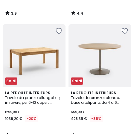
3,9
4,4
/
/
5
5
Saldi
Saldi
4,2
4,3
LA REDOUTE INTERIEURS
LA REDOUTE INTERIEURS
/ 5
/ 5
Tavolo da pranzo allungabile,
Tavolo da pranzo rotondo,
in rovere, per 6-12 coperti,
base a tulipano, da 4 a 6
ADELITA
coperti, LILACE
1299,00 €
659,00 €
1039,20 €
-20%
428,35 €
-35%