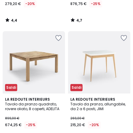
279,20 €
-20%
876,75 €
-25%
4,4
4,7
/
/
5
5
Saldi
Saldi
4,4
4,5
LA REDOUTE INTERIEURS
LA REDOUTE INTERIEURS
/ 5
/ 5
Tavolo da pranzo quadrato,
Tavolo da pranzo, allungabile,
rovere oliato, 8 coperti, ADELITA
da 2 a 6 posti, JIMI
899,00 €
269,00 €
674,25 €
-25%
215,20 €
-20%