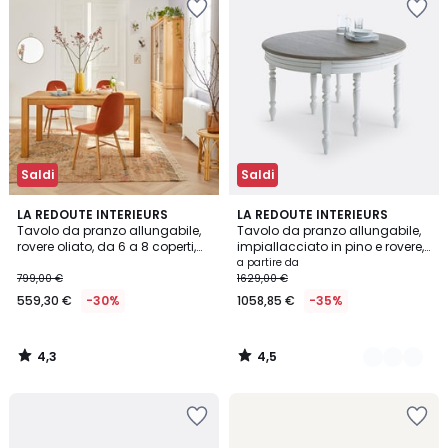
Saldi
Saldi
4,3
4,5
LA REDOUTE INTERIEURS
2
LA REDOUTE INTERIEURS
/ 5
/ 5
Tavolo da pranzo allungabile,
Tavolo da pranzo allungabile,
Colori
rovere oliato, da 6 a 8 coperti,
impiallacciato in pino e rovere,
Adelita
da 4 a 12 coperti, EULALI
a partire da
799,00 €
1629,00 €
559,30 €
-30%
1058,85 €
-35%
4,3
4,5
/
/
5
5