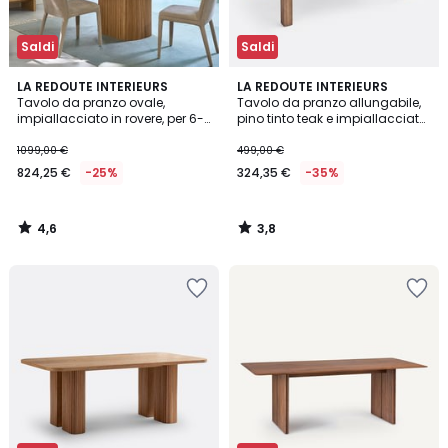
Saldi
Saldi
4,6
3,8
LA REDOUTE INTERIEURS
LA REDOUTE INTERIEURS
/ 5
/ 5
Tavolo da pranzo ovale,
Tavolo da pranzo allungabile,
impiallacciato in rovere, per 6-
pino tinto teak e impiallacciato,
8 coperti, TAMULA
da 6 a 8 coperti, LUNJA
1099,00 €
499,00 €
824,25 €
-25%
324,35 €
-35%
4,6
3,8
/
/
5
5