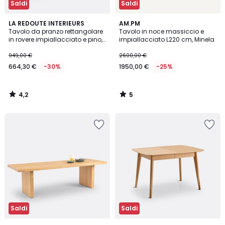
Saldi
Saldi
4,2
5
LA REDOUTE INTERIEURS
AM.PM
/ 5
/
Tavolo da pranzo rettangolare
Tavolo in noce massiccio e
5
in rovere impiallacciato e pino,
impiallacciato L220 cm, Minela
6-8 persone, LATTI
949,00 €
2600,00 €
664,30 €
-30%
1950,00 €
-25%
4,2
5
/
/
5
5
Saldi
Saldi