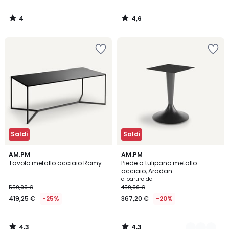
4
4,6
/
/
5
5
Saldi
Saldi
4,3
4,3
AM.PM
3
AM.PM
/ 5
/ 5
Tavolo metallo acciaio Romy
Piede a tulipano metallo
Colori
acciaio, Aradan
a partire da
559,00 €
459,00 €
419,25 €
-25%
367,20 €
-20%
4,3
4,3