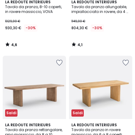
4,6
4,1
LA REDOUTE INTERIEURS
LA REDOUTE INTERIEURS
/ 5
/ 5
Tavolo da pranzo, 8-10 coperti,
Tavolo da pranzo allungabile,
in rovere massiccio, VOVA
impiallacciato in rovere, da 4 a
10 coperti, BIFACE
1329,00 €
1149,00 €
930,30 €
-30%
804,30 €
-30%
4,6
4,1
/
/
5
5
Saldi
Saldi
4,4
4,5
LA REDOUTE INTERIEURS
LA REDOUTE INTERIEURS
/ 5
/ 5
Tavolo da pranzo rettangolare,
Tavolo da pranzo in rovere
pino massiccio, da 8 a 10
massiccio, da 6 a 8 coperti,