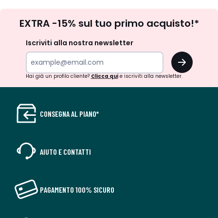
Iscrizione
EXTRA -15% sul tuo primo acquisto!*
newsletter
Iscriviti alla nostra newsletter
OK
Hai già un profilo cliente?
Clicca qui
e iscriviti alla newsletter.
CONSEGNA AL PIANO*
AIUTO E CONTATTI
PAGAMENTO 100% SICURO