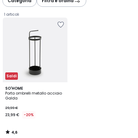
Categoria
Filtra e ordina
gauche
droite
1 articoli
Saldi
4,6
SO'HOME
/ 5
Porta ombrelli metallo acciaio
Galda
23,99
29,99 €
€
23,99 €
-20%
Invece
di
29,99
4,6
€
/