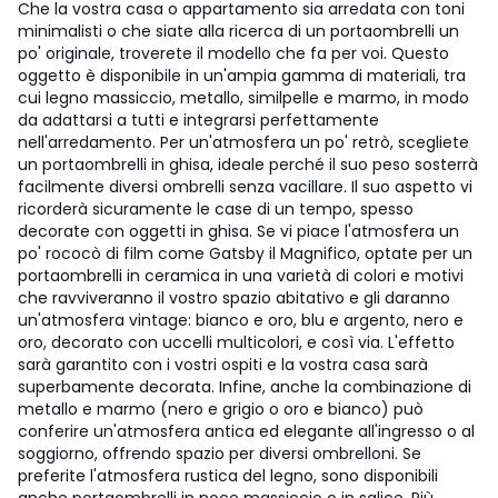
Che la vostra casa o appartamento sia arredata con toni
minimalisti o che siate alla ricerca di un portaombrelli un
po' originale, troverete il modello che fa per voi.
Questo
oggetto è disponibile in un'ampia gamma di materiali, tra
cui legno massiccio, metallo, similpelle e marmo, in modo
da adattarsi a tutti e integrarsi perfettamente
nell'arredamento.
Per un'atmosfera un po' retrò, scegliete
un portaombrelli in ghisa, ideale perché il suo peso sosterrà
facilmente diversi ombrelli senza vacillare. Il suo aspetto vi
ricorderà sicuramente le case di un tempo, spesso
decorate con oggetti in ghisa.
Se vi piace l'atmosfera un
po' rococò di film come Gatsby il Magnifico, optate per un
portaombrelli in ceramica in una varietà di colori e motivi
che ravviveranno il vostro spazio abitativo e gli daranno
un'atmosfera vintage: bianco e oro, blu e argento, nero e
oro, decorato con uccelli multicolori, e così via. L'effetto
sarà garantito con i vostri ospiti e la vostra casa sarà
superbamente decorata.
Infine, anche la combinazione di
metallo e marmo (nero e grigio o oro e bianco) può
conferire un'atmosfera antica ed elegante all'ingresso o al
soggiorno, offrendo spazio per diversi ombrelloni.
Se
preferite l'atmosfera rustica del legno, sono disponibili