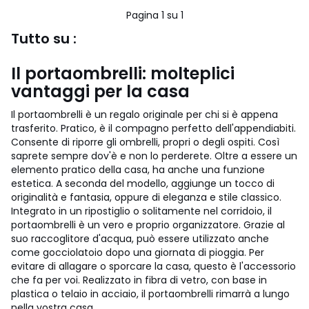
5
20%
Pagina 1 su 1
di
sconto
Tutto su :
applicato.
Il portaombrelli: molteplici
vantaggi per la casa
Il portaombrelli è un regalo originale per chi si è appena
trasferito. Pratico, è il compagno perfetto dell'appendiabiti.
Consente di riporre gli ombrelli, propri o degli ospiti. Così
saprete sempre dov'è e non lo perderete. Oltre a essere un
elemento pratico della casa, ha anche una funzione
estetica. A seconda del modello, aggiunge un tocco di
originalità e fantasia, oppure di eleganza e stile classico.
Integrato in un ripostiglio o solitamente nel corridoio, il
portaombrelli è un vero e proprio organizzatore. Grazie al
suo raccoglitore d'acqua, può essere utilizzato anche
come gocciolatoio dopo una giornata di pioggia. Per
evitare di allagare o sporcare la casa, questo è l'accessorio
che fa per voi. Realizzato in fibra di vetro, con base in
plastica o telaio in acciaio, il portaombrelli rimarrà a lungo
nella vostra casa.