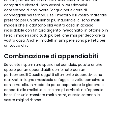
anche portaombrelli in noce massiccio o in salice. Più
compatti e discreti, i loro vassoi in PVC rimovibili
consentono di rimuovere l'acqua per evitare di
danneggiarli nel tempo.
E se il metallo è il vostro materiale
preferito per un ambiente più industriale, ci sono molti
modelli che si adattano alla vostra casa: in acciaio
inossidabile con finitura argento invecchiato, in ottone o in
ferro, i modelli sono tutti più belli che mai per decorare la
vostra casa. Anche i modelli in similpelle sono perfetti per
un tocco chic.
Combinazione di appendiabiti
Se volete risparmiare spazio nel corridoio, potete anche
optare per un appendiabiti combinato con un
portaombrelli.
Questi oggetti altamente decorativi sono
realizzati in legno massiccio di faggio, a volte combinato
con il metallo, in modo da poter appendere le giacche o i
cappotti alle mollette o lasciare gli ombrelli nell'apposita
base.
Per un'atmosfera molto retrò, queste saranno le
vostre migliori risorse.